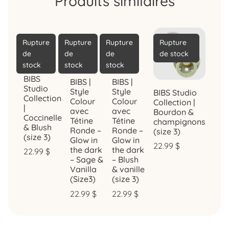
Produits similaires
Rupture
Rupture
Rupture
Rupture
de
de
de
de stock
stock
stock
stock
BIBS
BIBS |
BIBS |
Studio
Style
Style
BIBS Studio
Collection
Colour
Colour
Collection |
|
avec
avec
Bourdon &
Coccinelle
Tétine
Tétine
champignons
& Blush
Ronde –
Ronde –
(size 3)
(size 3)
Glow in
Glow in
22.99
$
the dark
the dark
22.99
$
– Sage &
– Blush
Vanilla
& vanille
(Size3)
(size 3)
22.99
$
22.99
$