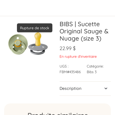
BIBS | Sucette
Rupture de stock
Original Sauge &
Nuage (size 3)
22.99
$
En rupture d'inventaire
UGS :
Catégorie:
FBM#435486
Bibs 3
Description