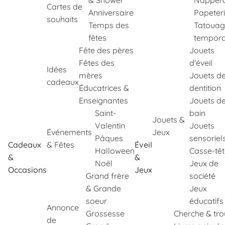
& Shower
Napper
Cartes de
Anniversaire
Papeter
souhaits
Temps des
Tatouag
fêtes
tempora
Fête des pères
Jouets
Fêtes des
d'éveil
Idées
mères
Jouets d
cadeaux
Éducatrices &
dentition
Enseignantes
Jouets d
Saint-
bain
Jouets &
Valentin
Jouets
Événements
Jeux
Pâques
sensoriel
Cadeaux
& Fêtes
Éveil
Halloween
Casse-tê
&
&
Noël
Jeux de
Occasions
Jeux
Grand frère
société
& Grande
Jeux
soeur
éducatifs
Annonce
Grossesse
Cherche & tr
de