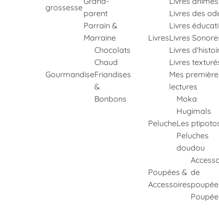
Grand-
Livres animés
grossesse
parent
Livres des od
Parrain &
Livres éducati
Marraine
Livres
Livres Sonore
Chocolats
Livres d'histoi
Chaud
Livres texturé
Gourmandise
Friandises
Mes première
&
lectures
Bonbons
Moka
Hugimals
Peluche
Les ptipoto
Peluches
doudou
Accesso
Poupées &
de
Accessoires
poupée
Poupée