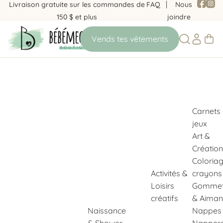
Livraison gratuite sur les commandes de
FAQ
Nous
150 $ et plus
joindre
Carnets
jeux
Art &
Création
Coloria
Activités &
crayons
Loisirs
Gommet
créatifs
& Aiman
Naissance
Nappes