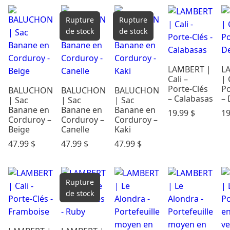
Catégories
Rupture
Rupture
Cadeaux &
de stock
de stock
Occasions
Carte
LAMBERT |
L
Cadeau
Cali –
| 
Dodo &
Porte-Clés
Po
BALUCHON
BALUCHON
BALUCHON
Confort
– Calabasas
–
| Sac
| Sac
| Sac
Éveil & Jeux
Banane en
Banane en
Banane en
19.99
$
1
Corduroy –
Corduroy –
Corduroy –
Maternité
Beige
Canelle
Kaki
Mode
47.99
$
47.99
$
47.99
$
enfants
Parents &
maison
Rupture
Repas
de stock
Soins &
Bains
Rechercher