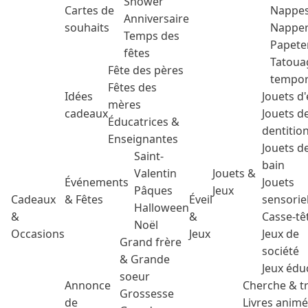
Shower
Cartes de
Nappe
Anniversaire
souhaits
Nappe
Temps des
Papete
fêtes
Tatoua
Fête des pères
tempor
Fêtes des
Idées
Jouets d'
mères
cadeaux
Jouets d
Éducatrices &
dentitio
Enseignantes
Jouets d
Saint-
bain
Valentin
Jouets &
Événements
Jouets
Pâques
Jeux
Cadeaux
& Fêtes
Éveil
sensorie
Halloween
&
&
Casse-tê
Noël
Occasions
Jeux
Jeux de
Grand frère
société
& Grande
Jeux édu
soeur
Annonce
Cherche & t
Grossesse
de
Livres anim