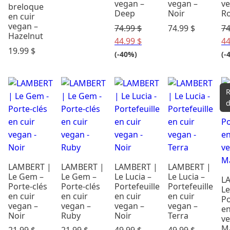
vegan –
vegan –
ve
breloque
Deep
Noir
R
en cuir
vegan –
74.99
$
74.99
$
7
Hazelnut
44.99
$
4
19.99
$
(-40%)
(-
R
d
LAMBERT |
LAMBERT |
LAMBERT |
LAMBERT |
Le Gem –
Le Gem –
Le Lucia –
Le Lucia –
L
Porte-clés
Porte-clés
Portefeuille
Portefeuille
L
en cuir
en cuir
en cuir
en cuir
Po
vegan –
vegan –
vegan –
vegan –
en
Noir
Ruby
Noir
Terra
ve
M