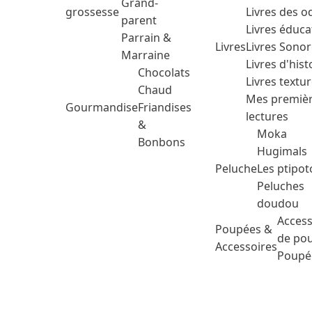
Grand-
grossesse
Livres des o
parent
Livres éduca
Parrain &
Livres
Livres Sono
Marraine
Livres d'hist
Chocolats
Livres textu
Chaud
Mes premiè
Gourmandise
Friandises
lectures
&
Moka
Bonbons
Hugimals
Peluche
Les ptipot
Peluches
doudou
Access
Poupées &
de po
Accessoires
Poupé