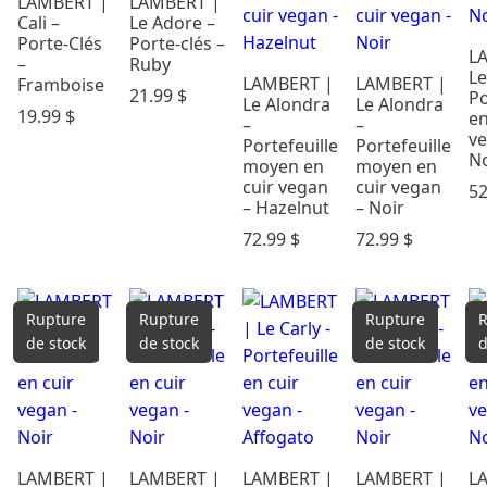
LAMBERT |
LAMBERT |
par prix
Cali –
Le Adore –
Porte-Clés
Porte-clés –
L
–
Ruby
Le
LAMBERT |
LAMBERT |
Framboise
21.99
$
Po
Le Alondra
Le Alondra
19.99
$
en
–
–
ve
Portefeuille
Portefeuille
No
moyen en
moyen en
cuir vegan
cuir vegan
5
– Hazelnut
– Noir
72.99
$
72.99
$
Rupture
Rupture
Rupture
R
de stock
de stock
de stock
d
LAMBERT |
LAMBERT |
LAMBERT |
LAMBERT |
L