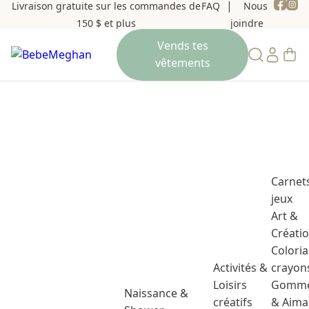
Livraison gratuite sur les commandes de
FAQ
Nous
150 $ et plus
joindre
Carnet
jeux
Art &
Créati
Colori
Activités &
crayon
Loisirs
Gomme
Naissance &
créatifs
& Aima