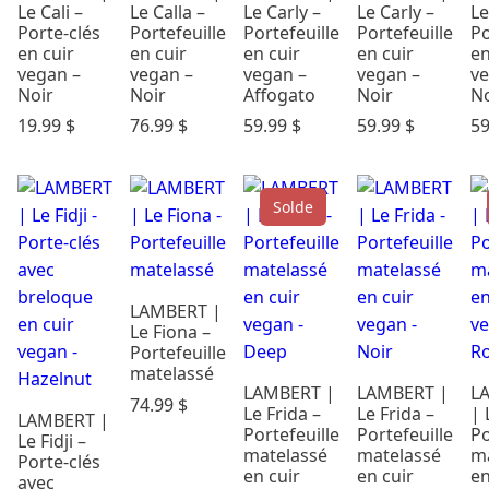
Le Cali –
Le Calla –
Le Carly –
Le Carly –
Le
Porte-clés
Portefeuille
Portefeuille
Portefeuille
Po
en cuir
en cuir
en cuir
en cuir
en
vegan –
vegan –
vegan –
vegan –
ve
Noir
Noir
Affogato
Noir
No
19.99
$
76.99
$
59.99
$
59.99
$
5
Solde
LAMBERT |
Le Fiona –
Portefeuille
matelassé
LAMBERT |
LAMBERT |
L
74.99
$
Le Frida –
Le Frida –
| 
LAMBERT |
Portefeuille
Portefeuille
Po
Le Fidji –
matelassé
matelassé
m
Porte-clés
en cuir
en cuir
en
avec