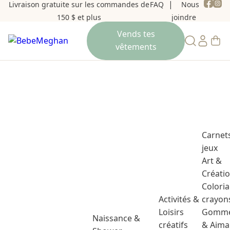
Livraison gratuite sur les commandes de
FAQ
Nous
150 $ et plus
joindre
Carnet
jeux
Art &
Créati
Colori
Activités &
crayon
Loisirs
Gomme
Naissance &
créatifs
& Aima