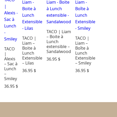
TACO | Liam
– Boite à
TACO |
TACO |
Lunch
Liam –
Liam –
extensible –
Boite à
Boîte à
TACO
Sandalwood
Lunch
Lunch
|
Extensible
Extensible
Alexis
36.95
$
– Lilas
– Smiley
– Sac à
Lunch
36.95
$
36.95
$
–
Smiley
36.95
$