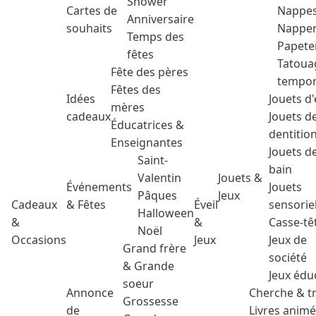
Shower
Cartes de
Nappe
Anniversaire
souhaits
Nappe
Temps des
Papete
fêtes
Tatoua
Fête des pères
tempor
Fêtes des
Idées
Jouets d'
mères
cadeaux
Jouets d
Éducatrices &
dentitio
Enseignantes
Jouets d
Saint-
bain
Valentin
Jouets &
Événements
Jouets
Pâques
Jeux
Cadeaux
& Fêtes
Éveil
sensorie
Halloween
&
&
Casse-tê
Noël
Occasions
Jeux
Jeux de
Grand frère
société
& Grande
Jeux édu
soeur
Annonce
Cherche & t
Grossesse
de
Livres anim