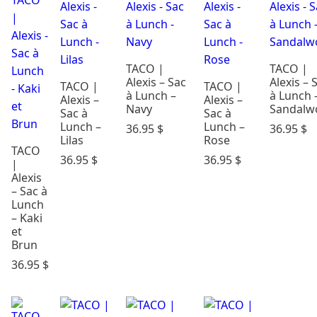
Cadeaux &
Occasions
Carte
TACO |
TACO |
Cadeau
Alexis – Sac
Alexis – 
TACO |
TACO |
Dodo &
à Lunch –
à Lunch 
Alexis –
Alexis –
Confort
Navy
Sandalw
Sac à
Sac à
Éveil & Jeux
Lunch –
Lunch –
36.95
$
36.95
$
Maternité
Lilas
Rose
TACO
Mode
36.95
$
36.95
$
|
enfants
Alexis
– Sac à
Parents &
Lunch
maison
– Kaki
Repas
et
Brun
Soins &
Bains
36.95
$
Rechercher
par prix