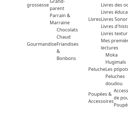
Grand-
grossesse
Livres des o
parent
Livres éduca
Parrain &
Livres
Livres Sono
Marraine
Livres d'hist
Chocolats
Livres textu
Chaud
Mes premiè
Gourmandise
Friandises
lectures
&
Moka
Bonbons
Hugimals
Peluche
Les ptipot
Peluches
doudou
Access
Poupées &
de po
Accessoires
Poupé