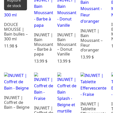
Rupture
Cadeaux &
de stock
Occasions
Carte
DOUCE
Cadeau
MOUSSE |
INUWET |
Dodo &
Bain bulles –
INUWET |
INUWET |
Bain
Confort
300 ml
Bain
Bain
Moussant –
Éveil & Jeux
Moussant
Moussant
Fleur
11.98
$
– Barbe à
– Donut
Maternité
d’oranger
papa
Vanille
Mode
13.99
$
13.99
$
13.99
$
enfants
Parents &
maison
Repas
Soins &
Bains
INUWET |
Rechercher
Coffret de
INUWET |
par prix
Bain – Beigne
INUWET |
Tablette
Coffret de