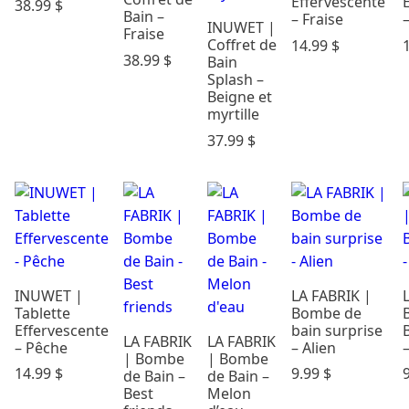
Effervescente
38.99
$
Bain –
– Fraise
–
INUWET |
Fraise
Coffret de
14.99
$
38.99
$
Bain
Splash –
Beigne et
myrtille
37.99
$
INUWET |
LA FABRIK |
Tablette
Bombe de
Effervescente
bain surprise
LA FABRIK
LA FABRIK
– Pêche
– Alien
–
| Bombe
| Bombe
14.99
$
9.99
$
de Bain –
de Bain –
Best
Melon