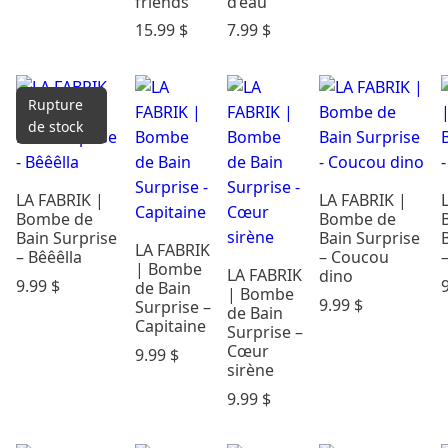
friends
d’eau
15.99
$
7.99
$
Rupture
de stock
LA FABRIK |
LA FABRIK |
Bombe de
Bombe de
Bain Surprise
Bain Surprise
LA FABRIK
– Bêêêlla
– Coucou
| Bombe
LA FABRIK
dino
9.99
$
de Bain
| Bombe
9.99
$
Surprise –
de Bain
Capitaine
Surprise –
Cœur
9.99
$
sirène
9.99
$