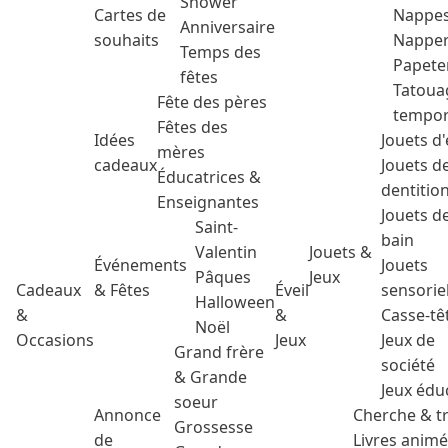
Shower
Cartes de
Nappe
Anniversaire
souhaits
Nappe
Temps des
Papete
fêtes
Tatoua
Fête des pères
tempor
Fêtes des
Idées
Jouets d'
mères
cadeaux
Jouets d
Éducatrices &
dentitio
Enseignantes
Jouets d
Saint-
bain
Valentin
Jouets &
Événements
Jouets
Pâques
Jeux
Cadeaux
& Fêtes
Éveil
sensorie
Halloween
&
&
Casse-tê
Noël
Occasions
Jeux
Jeux de
Grand frère
société
& Grande
Jeux édu
soeur
Annonce
Cherche & t
Grossesse
de
Livres anim