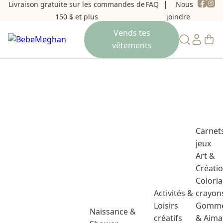
Livraison gratuite sur les commandes de
FAQ
Nous
150 $ et plus
joindre
Carnet
jeux
Art &
Créati
Colori
Activités &
crayon
Loisirs
Gomme
Naissance &
créatifs
& Aima