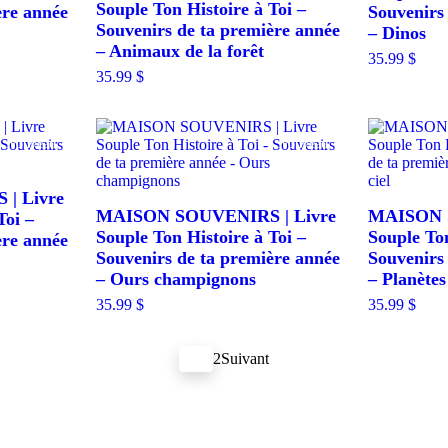
Souple Ton Histoire à Toi –
ère année
Souvenirs
Souvenirs de ta première année
– Dinos
– Animaux de la forêt
35.99
$
35.99
$
Nouveau
Nouveau
| Livre
MAISON SOUVENIRS | Livre
MAISON S
Toi –
Souple Ton Histoire à Toi –
Souple Ton
ère année
Souvenirs de ta première année
Souvenirs
– Ours champignons
– Planètes
35.99
$
35.99
$
1
2
Suivant