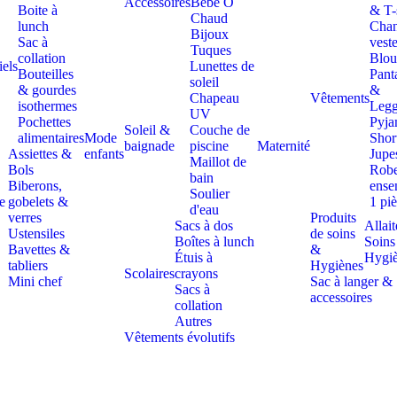
Accessoires
Bebe Ô
Boite à
& T-
Chaud
lunch
Chan
Bijoux
Sac à
vest
Tuques
collation
Blou
iels
Lunettes de
Bouteilles
Pant
soleil
& gourdes
&
Chapeau
Vêtements
isothermes
Legg
UV
Pochettes
Pyja
Soleil &
Couche de
alimentaires
Mode
Shor
baignade
piscine
Maternité
Assiettes &
enfants
Jupe
Maillot de
Bols
Rob
bain
Biberons,
ense
Soulier
e
gobelets &
1 pi
d'eau
verres
Produits
Sacs à dos
Allai
Ustensiles
de soins
Boîtes à lunch
Soins
Bavettes &
&
Étuis à
Hygi
tabliers
Hygiènes
Scolaires
crayons
Mini chef
Sac à langer &
Sacs à
accessoires
collation
Autres
Vêtements évolutifs