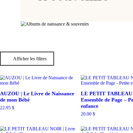
Afficher les filtres
Catégories
Rupture de stock
Cadeaux & Occasions
AUZOU | Le Livre de Naissance
LE PETIT TABLEAU 
Carte Cadeau
de mon Bébé
Ensemble de Page – Pe
Dodo & Confort
Éveil & Jeux
enfance
22.95
$
Maternité
20.00
$
Mode enfants
Parents & maison
Repas
Soins & Bains