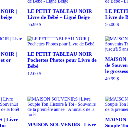
Rupture de stock
NOIR |
LE PETIT TABLEAU NOIR |
LE PETI
 beige
Livre de Bébé – Ligné Beige
Livre de 
55.99
$
56.00
$
e de stock
NOIR |
LE PETIT TABLEAU NOIR |
MAISON S
et or
Pochettes Photos pour Livre de
de Souveni
Bébé
le grosses
12.00
$
49.99
$
Nouveau
Nouveau
| Livre
MAISON S
MAISON SOUVENIRS | Livre
Toi –
Souple Ton