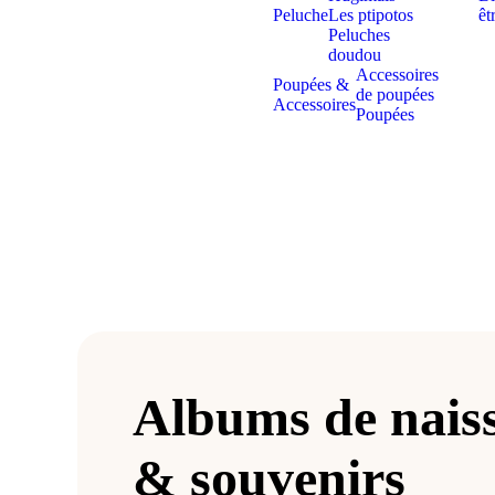
Peluche
Les ptipotos
êt
Peluches
doudou
Accessoires
Poupées &
de poupées
Accessoires
Poupées
Albums de nais
& souvenirs