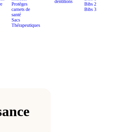
dentitions
re
Protèges
Bibs 2
carnets de
Bibs 3
santé
Sacs
Thérapeutiques
sance