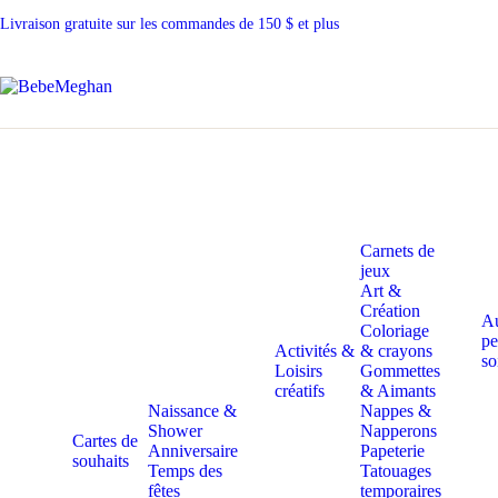
Livraison gratuite sur les commandes de 150 $ et plus
Carnets de
jeux
Art &
Création
A
Coloriage
pe
Activités &
& crayons
so
Loisirs
Gommettes
créatifs
& Aimants
Naissance &
Nappes &
Shower
Napperons
Cartes de
Anniversaire
Papeterie
souhaits
Temps des
Tatouages
fêtes
temporaires