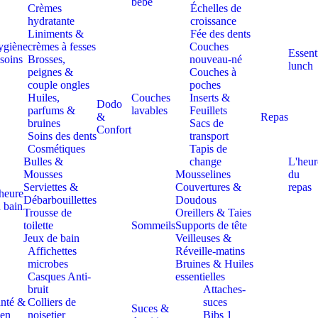
bébé
Crèmes
Échelles de
hydratante
croissance
Liniments &
Fée des dents
ygiène
crèmes à fesses
Couches
Essent
 soins
Brosses,
nouveau-né
lunch
peignes &
Couches à
couple ongles
poches
Huiles,
Couches
Inserts &
Dodo
parfums &
lavables
Feuillets
&
Repas
bruines
Sacs de
Confort
Soins des dents
transport
Cosmétiques
Tapis de
Bulles &
change
L'heur
Mousses
Mousselines
du
Serviettes &
Couvertures &
repas
heure
Débarbouillettes
Doudous
 bain
Trousse de
Oreillers & Taies
toilette
Sommeils
Supports de tête
Jeux de bain
Veilleuses &
Affichettes
Réveille-matins
microbes
Bruines & Huiles
Casques Anti-
essentielles
bruit
Attaches-
nté &
Colliers de
suces
Suces &
en
noisetier
Bibs 1