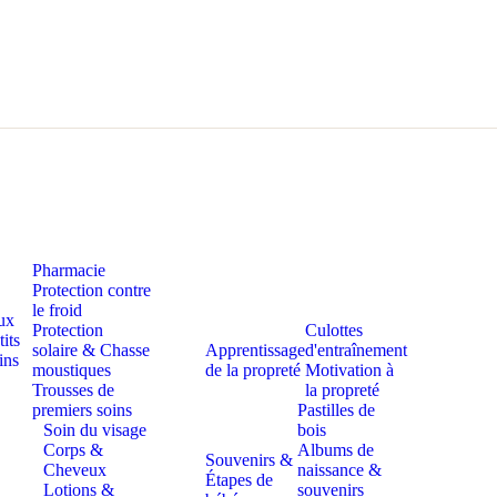
Pharmacie
Protection contre
le froid
ux
Protection
Culottes
tits
solaire & Chasse
Apprentissage
d'entraînement
ins
moustiques
de la propreté
Motivation à
Trousses de
la propreté
premiers soins
Pastilles de
Soin du visage
bois
Corps &
Albums de
Souvenirs &
Cheveux
naissance &
Étapes de
Lotions &
souvenirs