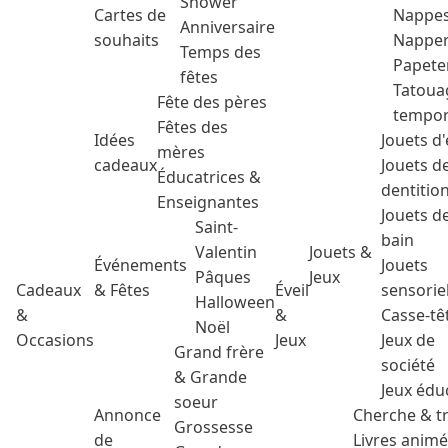
Shower
Cartes de
Nappe
Anniversaire
souhaits
Nappe
Temps des
Papete
fêtes
Tatoua
Fête des pères
tempor
Fêtes des
Idées
Jouets d'
mères
cadeaux
Jouets d
Éducatrices &
dentitio
Enseignantes
Jouets d
Saint-
bain
Valentin
Jouets &
Événements
Jouets
Pâques
Jeux
Cadeaux
& Fêtes
Éveil
sensorie
Halloween
&
&
Casse-tê
Noël
Occasions
Jeux
Jeux de
Grand frère
société
& Grande
Jeux édu
soeur
Annonce
Cherche & t
Grossesse
de
Livres anim