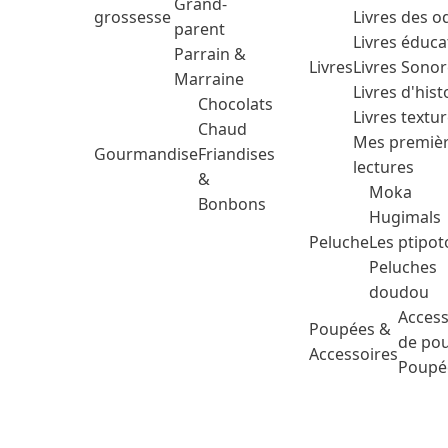
Grand-
grossesse
Livres des o
parent
Livres éduca
Parrain &
Livres
Livres Sono
Marraine
Livres d'hist
Chocolats
Livres textu
Chaud
Mes premiè
Gourmandise
Friandises
lectures
&
Moka
Bonbons
Hugimals
Peluche
Les ptipot
Peluches
doudou
Access
Poupées &
de po
Accessoires
Poupé