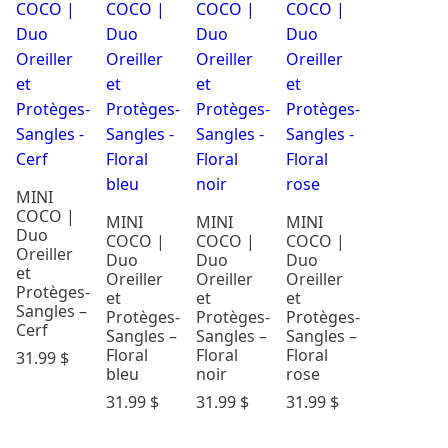
Cadeaux &
Occasions
Carte
Cadeau
Dodo &
Confort
Éveil & Jeux
MINI
Maternité
COCO |
MINI
MINI
MINI
Mode
Duo
COCO |
COCO |
COCO |
enfants
Oreiller
Duo
Duo
Duo
Parents &
et
Oreiller
Oreiller
Oreiller
Protèges-
maison
et
et
et
Sangles –
Protèges-
Protèges-
Protèges-
Repas
Cerf
Sangles –
Sangles –
Sangles –
Soins &
Floral
Floral
Floral
31.99
$
Bains
bleu
noir
rose
Rechercher
31.99
$
31.99
$
31.99
$
par prix