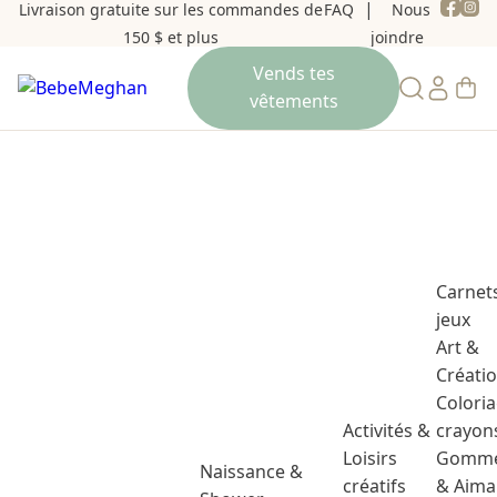
Livraison gratuite sur les commandes de
FAQ
Nous
150 $ et plus
joindre
Carnet
jeux
Art &
Créati
Colori
Activités &
crayon
Loisirs
Gomme
Naissance &
créatifs
& Aima