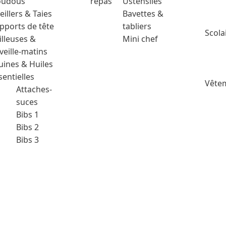
udous
repas
Ustensiles
eillers & Taies
Bavettes &
pports de tête
tabliers
Scola
illeuses &
Mini chef
veille-matins
uines & Huiles
sentielles
Vêtem
Attaches-
suces
Bibs 1
Bibs 2
Bibs 3