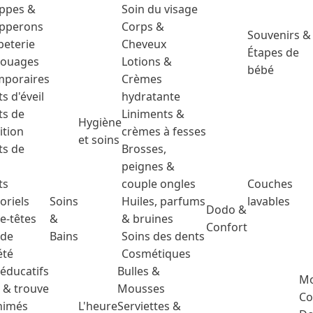
ppes &
Soin du visage
pperons
Corps &
Souvenirs &
peterie
Cheveux
Étapes de
touages
Lotions &
bébé
mporaires
Crèmes
ts d'éveil
hydratante
ts de
Liniments &
Hygiène
ition
crèmes à fesses
et soins
ts de
Brosses,
peignes &
ts
couple ongles
Couches
oriels
Soins
Huiles, parfums
lavables
Dodo &
e-têtes
&
& bruines
Confort
 de
Bains
Soins des dents
été
Cosmétiques
 éducatifs
Bulles &
Mo
 & trouve
Mousses
Co
animés
L'heure
Serviettes &