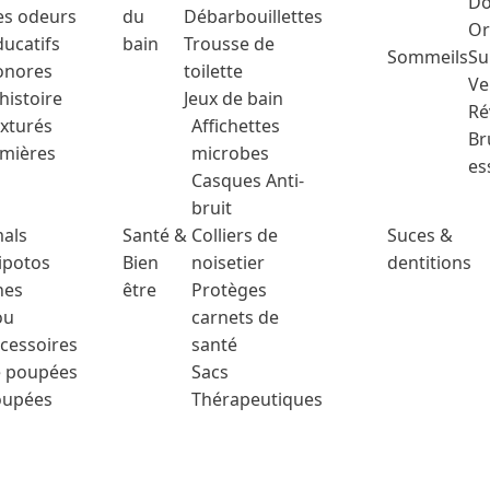
Do
es odeurs
du
Débarbouillettes
Or
ducatifs
bain
Trousse de
Sommeils
Su
Sonores
toilette
Ve
'histoire
Jeux de bain
Ré
exturés
Affichettes
Br
mières
microbes
es
Casques Anti-
bruit
als
Santé &
Colliers de
Suces &
ipotos
Bien
noisetier
dentitions
hes
être
Protèges
ou
carnets de
cessoires
santé
 poupées
Sacs
oupées
Thérapeutiques