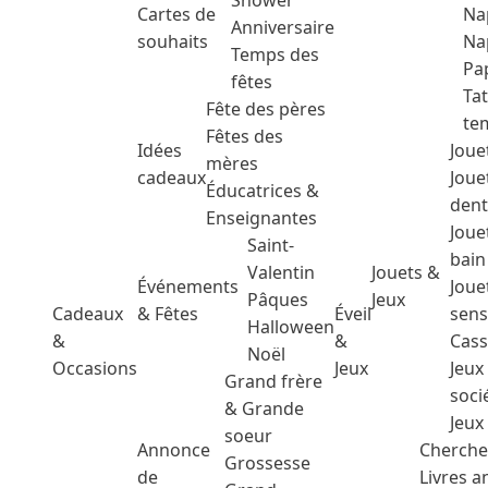
Shower
Cartes de
Na
Anniversaire
souhaits
Na
Temps des
Pa
fêtes
Ta
Fête des pères
te
Fêtes des
Idées
Joue
mères
cadeaux
Joue
Éducatrices &
dent
Enseignantes
Joue
Saint-
bain
Valentin
Jouets &
Événements
Joue
Pâques
Jeux
Cadeaux
& Fêtes
Éveil
sens
Halloween
&
&
Cass
Noël
Occasions
Jeux
Jeux
Grand frère
soci
& Grande
Jeux
soeur
Annonce
Cherche
Grossesse
de
Livres 