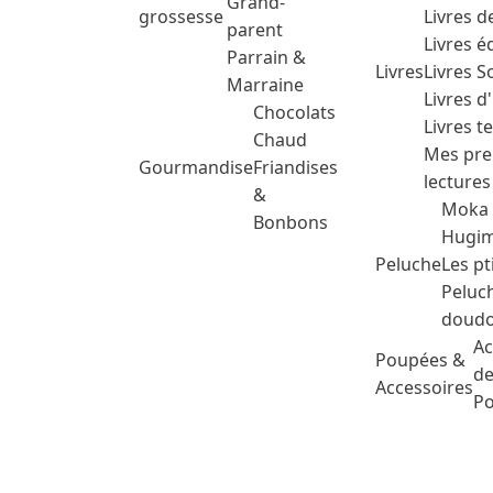
Grand-
grossesse
Livres d
parent
Livres é
Parrain &
Livres
Livres 
Marraine
Livres d
Chocolats
Livres t
Chaud
Mes pre
Gourmandise
Friandises
lectures
&
Moka
Bonbons
Hugim
Peluche
Les pt
Peluc
doud
Ac
Poupées &
de
Accessoires
P