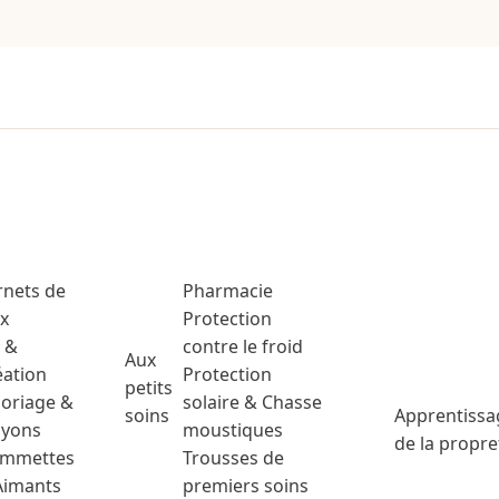
rnets de
Pharmacie
ux
Protection
t &
contre le froid
Aux
éation
Protection
petits
loriage &
solaire & Chasse
soins
Apprentissa
ayons
moustiques
de la propre
mmettes
Trousses de
Aimants
premiers soins