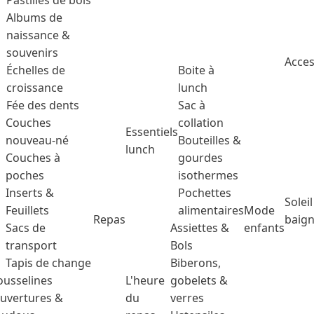
Pastilles de bois
Albums de
naissance &
souvenirs
Acces
Échelles de
Boite à
croissance
lunch
Fée des dents
Sac à
Couches
collation
Essentiels
nouveau-né
Bouteilles &
lunch
Couches à
gourdes
poches
isothermes
Inserts &
Pochettes
Soleil
Feuillets
alimentaires
Mode
Repas
baig
Sacs de
Assiettes &
enfants
transport
Bols
Tapis de change
Biberons,
usselines
L'heure
gobelets &
uvertures &
du
verres