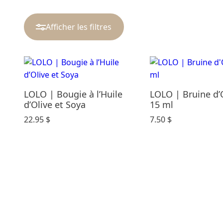
Afficher les filtres
Catégories
Cadeaux & Occasions
LOLO | Bougie à l’Huile
LOLO | Bruine d’O
Carte Cadeau
d’Olive et Soya
15 ml
Dodo & Confort
Éveil & Jeux
22.95
$
7.50
$
Maternité
Mode enfants
Parents & maison
Repas
Soins & Bains
Rechercher par prix