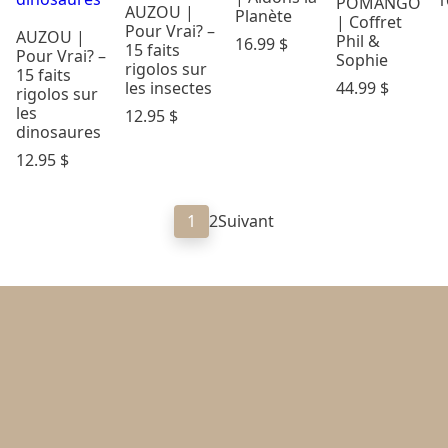
1
POMANGO
AUZOU |
Planète
| Coffret
Pour Vrai? –
AUZOU |
Phil &
16.99
$
15 faits
Pour Vrai? –
Sophie
rigolos sur
15 faits
les insectes
44.99
$
rigolos sur
les
12.95
$
dinosaures
12.95
$
1
2
Suivant