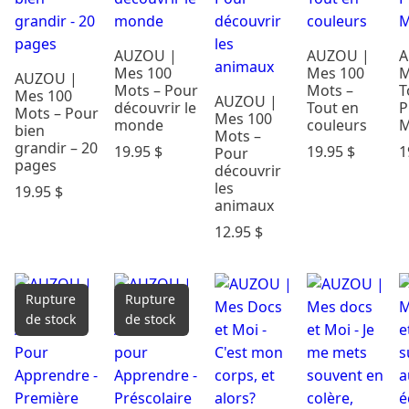
AUZOU |
AUZOU |
A
Mes 100
Mes 100
M
AUZOU |
Mots – Pour
Mots –
T
Mes 100
AUZOU |
découvrir le
Tout en
P
Mots – Pour
Mes 100
monde
couleurs
M
bien
Mots –
grandir – 20
19.95
$
19.95
$
1
Pour
pages
découvrir
les
19.95
$
animaux
12.95
$
Rupture
Rupture
de stock
de stock