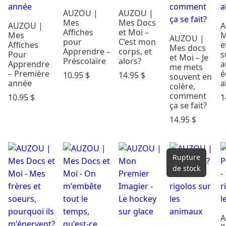
AUZOU |
AUZOU |
Mes
Mes Docs
AUZOU |
A
Affiches
et Moi –
Mes
M
AUZOU |
pour
C’est mon
Affiches
e
Mes docs
Apprendre –
corps, et
Pour
s
et Moi – Je
Préscolaire
alors?
Apprendre
a
me mets
– Première
é
10.95
$
14.95
$
souvent en
année
a
colère,
comment
10.95
$
1
ça se fait?
14.95
$
Rupture
de stock
A