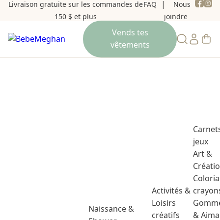
Livraison gratuite sur les commandes de
FAQ
Nous
150 $ et plus
joindre
Carnet
jeux
Art &
Créati
Colori
Activités &
crayon
Loisirs
Gomme
Naissance &
créatifs
& Aima