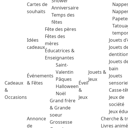
Shower
Cartes de
Nappe
Anniversaire
souhaits
Nappe
Temps des
Papete
fêtes
Tatoua
Fête des pères
tempor
Fêtes des
Idées
Jouets d'
mères
cadeaux
Jouets d
Éducatrices &
dentitio
Enseignantes
Jouets d
Saint-
bain
Valentin
Jouets &
Événements
Jouets
Pâques
Jeux
Cadeaux
& Fêtes
Éveil
sensorie
Halloween
&
&
Casse-tê
Noël
Occasions
Jeux
Jeux de
Grand frère
société
& Grande
Jeux édu
soeur
Annonce
Cherche & t
Grossesse
de
Livres anim