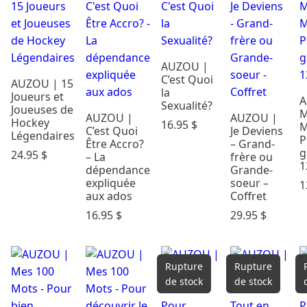
Cadeaux &
Occasions
Carte
AUZOU |
Cadeau
C’est Quoi
AUZOU | 15
Dodo &
la
Joueurs et
A
Confort
Sexualité?
Joueuses de
M
AUZOU |
AUZOU |
Éveil & Jeux
Hockey
16.95
$
M
C’est Quoi
Je Deviens
Maternité
Légendaires
P
Être Accro?
– Grand-
Mode
g
24.95
$
– La
frère ou
1
enfants
dépendance
Grande-
expliquée
soeur –
1
Parents &
aux ados
Coffret
maison
16.95
$
29.95
$
Repas
Soins &
Bains
Rupture
Rupture
Rechercher
de stock
de stock
par prix