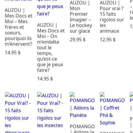
P
AUZOU |
AUZOU |
–
Mon
Pour vrai ?
AUZOU |
r
Premier
15 faits
Mes Docs et
l
Imagier –
rigolos sur
Moi – Mes
AUZOU |
Le hockey
les
1
frères et
Mes Docs et
sur glace
animaux
soeurs,
Moi – On
pourquoi ils
29.95
$
12.95
$
m’embête
m’énervent?
tout le
14.95
$
temps,
qu’est-ce
que je peux
faire?
14.95
$
|
POMANGO
| Aidons la