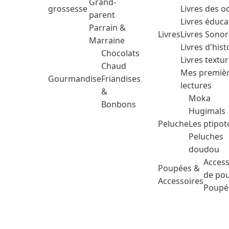
Grand-
grossesse
Livres des o
parent
Livres éduca
Parrain &
Livres
Livres Sono
Marraine
Livres d'hist
Chocolats
Livres textu
Chaud
Mes premiè
Gourmandise
Friandises
lectures
&
Moka
Bonbons
Hugimals
Peluche
Les ptipot
Peluches
doudou
Access
Poupées &
de po
Accessoires
Poupé