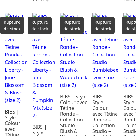
Rupture
Rupture
Rupture
Rupture
Rupt
de stock
de stock
de stock
de stock
de st
BIBS | Style
BIBS |
BIBS 
Colour avec
Style
Style
Tétine
Colour
Colo
BIBS |
Ronde –
avec Tétine
avec 
Style
Collection
Ronde –
Rond
Colour
Studio –
Collection
Colle
BIBS |
avec
Blush &
Studio –
Studi
Style
Tétine