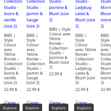
BIBS | Style
Colour avec
BIBS |
BIBS |
BIBS |
BIBS 
Tétine
Style
Style
Style
Style
Ronde –
Colour
Colour
Colour
Colo
Collection
avec
avec
avec Tétine
avec 
Studio –
Tétine
Tétine
Ronde –
Rond
Jasmine &
Ronde –
Ronde –
Collection
Colle
Blush (size
Collection
Collection
Studio –
Studi
2)
Studio –
Studio –
Ladybug
Morn
Ivoire &
Jasmin &
Latex &
Bloo
22.99
$
vanille
Sauge
Blush (size
ivoire
(size 2)
(size 2)
2)
2)
22.99
$
22.99
$
22.99
$
22.9
Rupture
Rupture
Rupture
Rupture