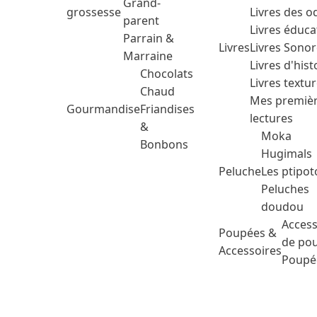
Grand-
grossesse
Livres des o
parent
Livres éduca
Parrain &
Livres
Livres Sono
Marraine
Livres d'hist
Chocolats
Livres textu
Chaud
Mes premiè
Gourmandise
Friandises
lectures
&
Moka
Bonbons
Hugimals
Peluche
Les ptipot
Peluches
doudou
Access
Poupées &
de po
Accessoires
Poupé