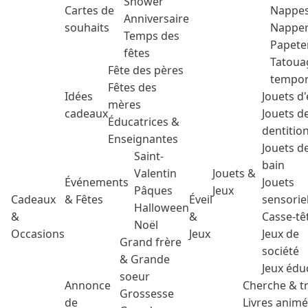
Shower
Cartes de
Nappe
Anniversaire
souhaits
Nappe
Temps des
Papete
fêtes
Tatoua
Fête des pères
tempor
Fêtes des
Idées
Jouets d'
mères
cadeaux
Jouets d
Éducatrices &
dentitio
Enseignantes
Jouets d
Saint-
bain
Valentin
Jouets &
Événements
Jouets
Pâques
Jeux
Cadeaux
& Fêtes
Éveil
sensorie
Halloween
&
&
Casse-tê
Noël
Occasions
Jeux
Jeux de
Grand frère
société
& Grande
Jeux édu
soeur
Annonce
Cherche & t
Grossesse
de
Livres anim