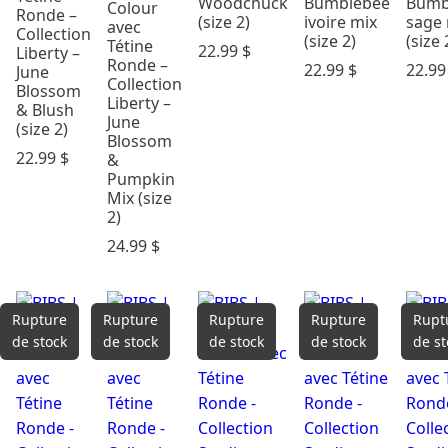
Woodchuck
Bumblebee
Bumb
Colour
Ronde –
(size 2)
ivoire mix
sage 
avec
Collection
(size 2)
(size 
Tétine
22.99
$
Liberty –
Ronde –
22.99
$
22.9
June
Collection
Blossom
Liberty –
& Blush
June
(size 2)
Blossom
22.99
$
&
Pumpkin
Mix (size
2)
24.99
$
Rupture
Rupture
Rupture
Rupture
Rupt
de stock
de stock
de stock
de stock
de st