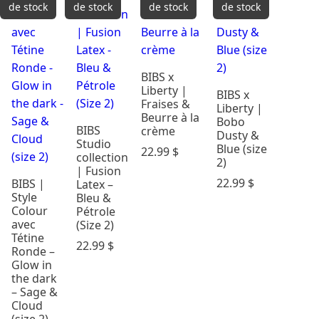
de stock
de stock
de stock
de stock
BIBS x
Liberty |
BIBS x
Fraises &
Liberty |
Beurre à la
Bobo
BIBS
crème
Dusty &
Studio
Blue (size
22.99
$
collection
2)
| Fusion
22.99
$
BIBS |
Latex –
Style
Bleu &
Colour
Pétrole
avec
(Size 2)
Tétine
22.99
$
Ronde –
Glow in
the dark
– Sage &
Cloud