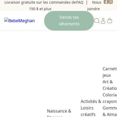
Livraison gratuite sur les commandes de
FAQ
Nous
150 $ et plus
joindre
Carnet
jeux
Art &
Créati
Colori
Activités &
crayon
Loisirs
Gomme
Naissance &
créatifs
& Aima