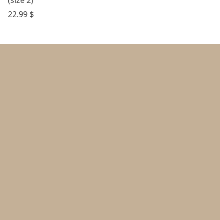
(size 2)
22.99
$
Politique d’achat et retours
Politique de confidentialité
FAQ
Contact