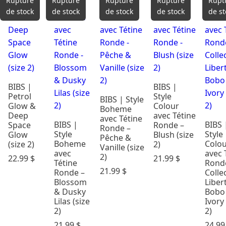
Rupture
Rupture
Rupture
Rupture
Rupt
Cadeaux &
de stock
de stock
de stock
de stock
de st
Occasions
Carte
Cadeau
Dodo &
Confort
BIBS |
BIBS |
Éveil & Jeux
Petrol
Style
BIBS | Style
Maternité
Glow &
Colour
Boheme
Mode
Deep
avec Tétine
avec Tétine
BIBS |
BIBS 
enfants
Space
Ronde –
Ronde –
Style
Style
Glow
Blush (size
Parents &
Pêche &
Boheme
Colo
(size 2)
2)
Vanille (size
maison
avec
avec 
2)
22.99
$
21.99
$
Repas
Tétine
Rond
21.99
$
Ronde –
Colle
Soins &
Blossom
Liber
Bains
& Dusky
Bobo
Rechercher
Lilas (size
Ivory 
par prix
2)
2)
21.99
$
24.9