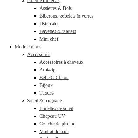
L'heure du repas
Assiettes & Bols
Biberons, gobelets & verres
Ustensiles
Bavettes & tabliers
Mini chef
Mode enfants
Accessoires
Accessoires à cheveux
Ami-zip
Bebe Ô Chaud
Bijoux
Tuques
Soleil & baignade
Lunettes de soleil
Chapeau UV
Couche de piscine
Maillot de bain