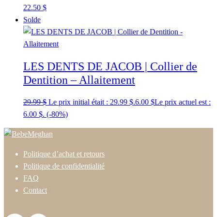
22.50
$
Solde
LES DENTS DE JACOB | Collier de
Dentition – Allaitement
29.99
$
Le prix initial était : 29.99 $.
6.00
$
Le prix actuel est :
6.00 $.
(-80%)
Politique d’achat et retours
Politique de confidentialité
FAQ
Contact