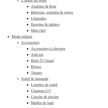
L'heure du repas
Assiettes & Bols
Biberons, gobelets & verres
Ustensiles
Bavettes & tabliers
Mini chef
Mode enfants
Accessoires
Accessoires à cheveux
Ami-zip
Bebe Ô Chaud
Bijoux
Tuques
Soleil & baignade
Lunettes de soleil
Chapeau UV
Couche de piscine
Maillot de bain