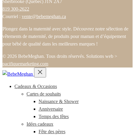
Sherbrooke (Québec) J1N 2A7
819 300-2622
Courriel :
vente@bebemeghan.ca
Plongez dans la maternité avec style. Découvrez notre sélection de
vêtements de maternité, de produits pour maman et d’équipement
pour bébé de qualité dans les meilleures marques !
© 2026 BebeMeghan. Tous droits réservés.
Solutions web >
pacifiquemarketing.com
Cadeaux & Occasions
Cartes de souhaits
Naissance & Shower
Anniversaire
Temps des fêtes
Idées cadeaux
Fête des pères