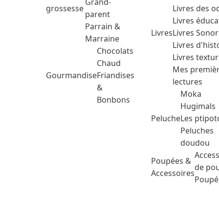
Grand-
grossesse
Livres des o
parent
Livres éduca
Parrain &
Livres
Livres Sono
Marraine
Livres d'hist
Chocolats
Livres textu
Chaud
Mes premiè
Gourmandise
Friandises
lectures
&
Moka
Bonbons
Hugimals
Peluche
Les ptipot
Peluches
doudou
Access
Poupées &
de po
Accessoires
Poupé