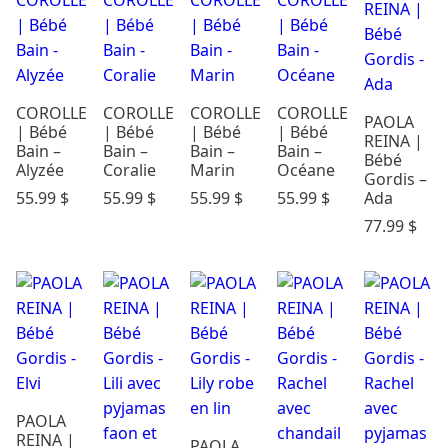
Cadeaux &
Occasions
Carte
Cadeau
COROLLE
COROLLE
COROLLE
COROLLE
PAOLA
Dodo &
| Bébé
| Bébé
| Bébé
| Bébé
REINA |
Confort
Bain –
Bain –
Bain –
Bain –
Bébé
Alyzée
Coralie
Marin
Océane
Éveil & Jeux
Gordis –
Maternité
Ada
55.99
$
55.99
$
55.99
$
55.99
$
Mode
77.99
$
enfants
Parents &
maison
Repas
Soins &
Bains
Rechercher
par prix
PAOLA
REINA |
PAOLA