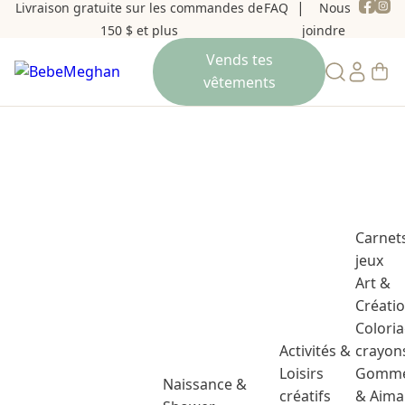
Livraison gratuite sur les commandes de
FAQ
Nous
150 $ et plus
joindre
Carnet
jeux
Art &
Créati
Colori
Activités &
crayon
Loisirs
Gomme
Naissance &
créatifs
& Aima