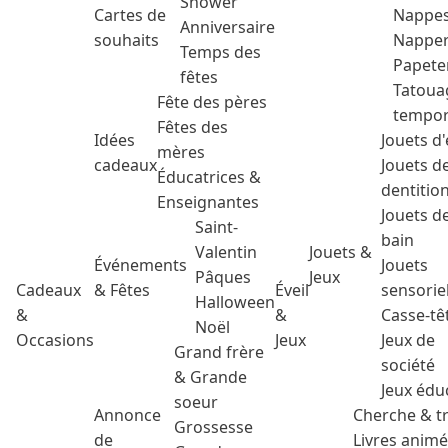
Shower
Cartes de
Nappe
Anniversaire
souhaits
Nappe
Temps des
Papete
fêtes
Tatoua
Fête des pères
tempor
Fêtes des
Idées
Jouets d'
mères
cadeaux
Jouets d
Éducatrices &
dentitio
Enseignantes
Jouets d
Saint-
bain
Valentin
Jouets &
Événements
Jouets
Pâques
Jeux
Cadeaux
& Fêtes
Éveil
sensorie
Halloween
&
&
Casse-tê
Noël
Occasions
Jeux
Jeux de
Grand frère
société
& Grande
Jeux édu
soeur
Annonce
Cherche & t
Grossesse
de
Livres anim