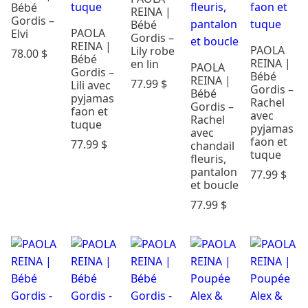
Bébé
REINA |
Gordis –
Bébé
PAOLA
Elvi
Gordis –
REINA |
PAOLA
Lily robe
78.00
$
Bébé
REINA |
en lin
PAOLA
Gordis –
Bébé
REINA |
77.99
$
Lili avec
Gordis –
Bébé
pyjamas
Rachel
Gordis –
faon et
avec
Rachel
tuque
pyjamas
avec
faon et
77.99
$
chandail
tuque
fleuris,
pantalon
77.99
$
et boucle
77.99
$