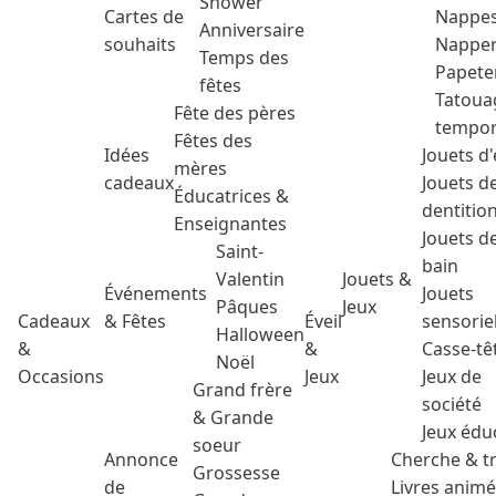
Shower
Cartes de
Nappe
Anniversaire
souhaits
Nappe
Temps des
Papete
fêtes
Tatoua
Fête des pères
tempor
Fêtes des
Idées
Jouets d'
mères
cadeaux
Jouets d
Éducatrices &
dentitio
Enseignantes
Jouets d
Saint-
bain
Valentin
Jouets &
Événements
Jouets
Pâques
Jeux
Cadeaux
& Fêtes
Éveil
sensorie
Halloween
&
&
Casse-tê
Noël
Occasions
Jeux
Jeux de
Grand frère
société
& Grande
Jeux édu
soeur
Annonce
Cherche & t
Grossesse
de
Livres anim