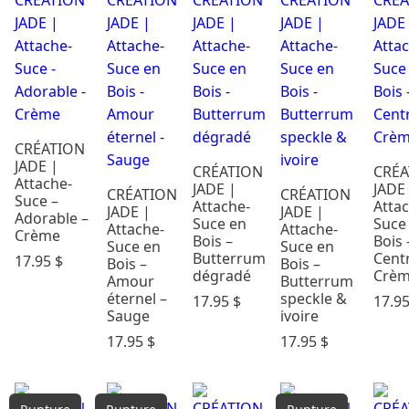
Cadeaux &
Occasions
Carte
Cadeau
Dodo &
Confort
CRÉATION
Éveil & Jeux
JADE |
CRÉATION
CRÉA
Maternité
Attache-
JADE |
JADE
CRÉATION
CRÉATION
Suce –
Mode
Attache-
Atta
JADE |
JADE |
Adorable –
Suce en
Suce
enfants
Attache-
Attache-
Crème
Bois –
Bois 
Suce en
Suce en
Parents &
Butterrum
Cent
17.95
$
Bois –
Bois –
maison
dégradé
Crè
Amour
Butterrum
Repas
éternel –
speckle &
17.95
$
17.9
Sauge
ivoire
Soins &
Bains
17.95
$
17.95
$
Rechercher
par prix