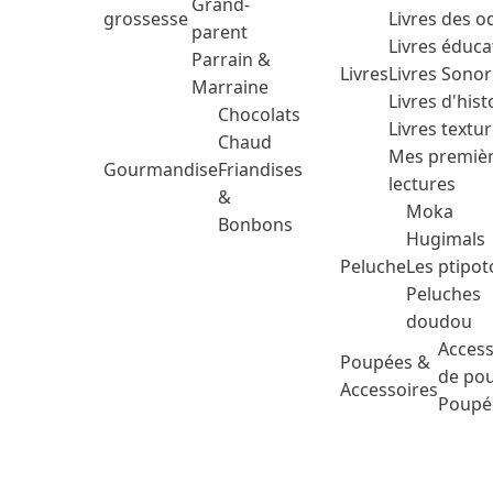
Grand-
grossesse
Livres des o
parent
Livres éduca
Parrain &
Livres
Livres Sono
Marraine
Livres d'hist
Chocolats
Livres textu
Chaud
Mes premiè
Gourmandise
Friandises
lectures
&
Moka
Bonbons
Hugimals
Peluche
Les ptipot
Peluches
doudou
Access
Poupées &
de po
Accessoires
Poupé