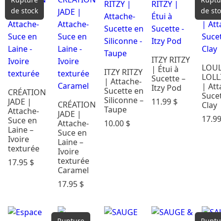
de stock
de st
ITZY RITZY
LOU
| Étui à
ITZY RITZY
LOLL
Sucette –
| Attache-
| At
Itzy Pod
Sucette en
CRÉATION
Sucet
Siliconne –
JADE |
11.99
$
CRÉATION
Clay
Taupe
Attache-
JADE |
17.9
Suce en
Attache-
10.00
$
Laine –
Suce en
Ivoire
Laine –
texturée
Ivoire
texturée
17.95
$
Caramel
17.95
$
Rupture
Ruptu