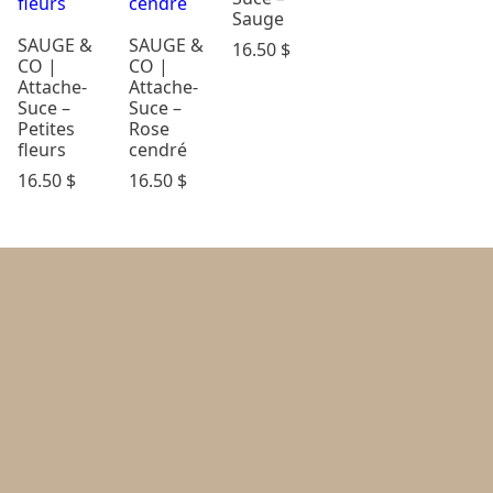
Sauge
SAUGE &
SAUGE &
16.50
$
CO |
CO |
Attache-
Attache-
Suce –
Suce –
Petites
Rose
fleurs
cendré
16.50
$
16.50
$
Politique d’achat et retours
Politique de confidentialité
FAQ