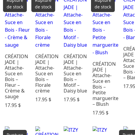
Rupture
Rupture
Rupture
de stock
de stock
de stock
CRÉA
JADE
CRÉATION
CRÉATION
CRÉATION
Atta
JADE |
JADE |
JADE |
CRÉATION
Suce
Attache-
Attache-
Attache-
JADE |
Bois 
Suce en
Suce en
Suce en
Attache-
– Bla
Bois –
Bois –
Bois –
Suce en
Fleur –
Florale
Motif –
17.9
Bois –
Crème &
crème
Daisy blue
Petite
sauge
marguerite
17.95
$
17.95
$
– Blush
17.95
$
17.95
$
Rupture
Ruptu