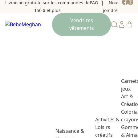
Livraison gratuite sur les commandes de
FAQ
Nous
150 $ et plus
joindre
Carnet
jeux
Art &
Créati
Colori
Activités &
crayon
Loisirs
Gomme
Naissance &
créatifs
& Aima