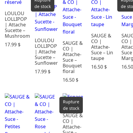
de stock
de st
LOULOU
LOLLIPOP
| Attache
Sucette –
SAUGE &
SAUG
Mushroom
LOULOU
CO |
CO |
SAUGE &
17.99
$
LOLLIPOP
Attache-
Atta
CO |
| Attache
Suce – Lin
Suce
Attache-
Sucette –
taupe
Marg
Suce –
Sunflower
Bouquet
16.50
$
16.5
floral
17.99
$
16.50
$
Rupture
de stock
SAUGE &
CO |
Attache-
Suce –