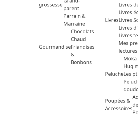
Grand-
grossesse
Livres d
parent
Livres é
Parrain &
Livres
Livres 
Marraine
Livres d
Chocolats
Livres t
Chaud
Mes pre
Gourmandise
Friandises
lectures
&
Moka
Bonbons
Hugim
Peluche
Les pt
Peluc
doud
Ac
Poupées &
de
Accessoires
P