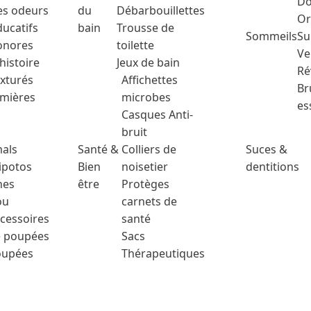
Do
es odeurs
du
Débarbouillettes
Or
ducatifs
bain
Trousse de
Sommeils
Su
Sonores
toilette
Ve
'histoire
Jeux de bain
Ré
exturés
Affichettes
Br
mières
microbes
es
Casques Anti-
bruit
als
Santé &
Colliers de
Suces &
ipotos
Bien
noisetier
dentitions
hes
être
Protèges
ou
carnets de
cessoires
santé
 poupées
Sacs
oupées
Thérapeutiques