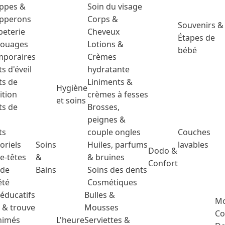
ppes &
Soin du visage
pperons
Corps &
Souvenirs &
peterie
Cheveux
Étapes de
touages
Lotions &
bébé
mporaires
Crèmes
ts d'éveil
hydratante
ts de
Liniments &
Hygiène
ition
crèmes à fesses
et soins
ts de
Brosses,
peignes &
ts
couple ongles
Couches
oriels
Soins
Huiles, parfums
lavables
Dodo &
e-têtes
&
& bruines
Confort
 de
Bains
Soins des dents
été
Cosmétiques
 éducatifs
Bulles &
Mo
 & trouve
Mousses
Co
animés
L'heure
Serviettes &