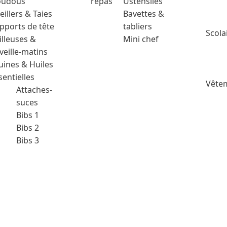
udous
repas
Ustensiles
eillers & Taies
Bavettes &
pports de tête
tabliers
Scola
illeuses &
Mini chef
veille-matins
uines & Huiles
sentielles
Vêtem
Attaches-
suces
Bibs 1
Bibs 2
Bibs 3