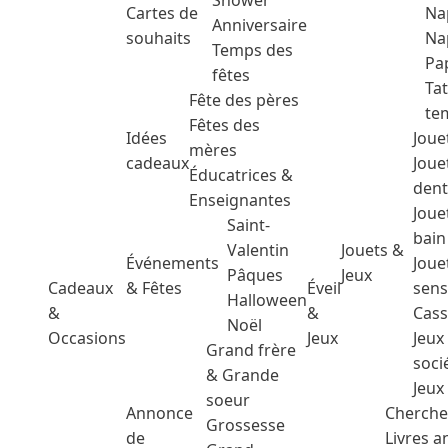
Shower
Cartes de
Na
Anniversaire
souhaits
Na
Temps des
Pa
fêtes
Ta
Fête des pères
te
Fêtes des
Idées
Joue
mères
cadeaux
Joue
Éducatrices &
dent
Enseignantes
Joue
Saint-
bain
Valentin
Jouets &
Événements
Joue
Pâques
Jeux
Cadeaux
& Fêtes
Éveil
sens
Halloween
&
&
Cass
Noël
Occasions
Jeux
Jeux
Grand frère
soci
& Grande
Jeux
soeur
Annonce
Cherche
Grossesse
de
Livres 