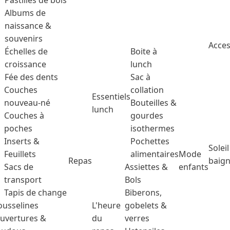
Pastilles de bois
Albums de
naissance &
souvenirs
Acces
Échelles de
Boite à
croissance
lunch
Fée des dents
Sac à
Couches
collation
Essentiels
nouveau-né
Bouteilles &
lunch
Couches à
gourdes
poches
isothermes
Inserts &
Pochettes
Soleil
Feuillets
alimentaires
Mode
Repas
baig
Sacs de
Assiettes &
enfants
transport
Bols
Tapis de change
Biberons,
usselines
L'heure
gobelets &
uvertures &
du
verres