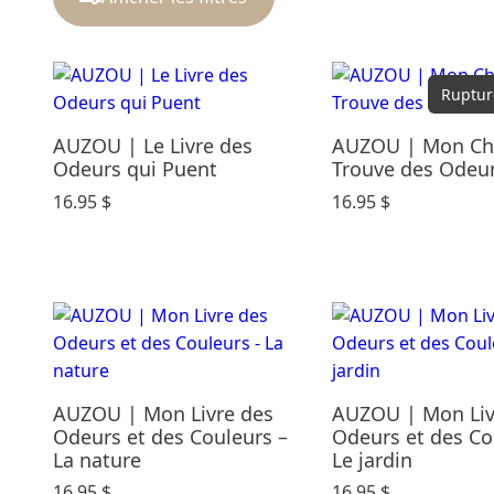
Catégories
Ruptur
Cadeaux & Occasions
AUZOU | Le Livre des
AUZOU | Mon Ch
Carte Cadeau
Odeurs qui Puent
Trouve des Odeu
Dodo & Confort
Éveil & Jeux
16.95
$
16.95
$
Maternité
Mode enfants
Parents & maison
Repas
Soins & Bains
Rechercher par prix
AUZOU | Mon Livre des
AUZOU | Mon Liv
Odeurs et des Couleurs –
Odeurs et des Co
La nature
Le jardin
16.95
$
16.95
$