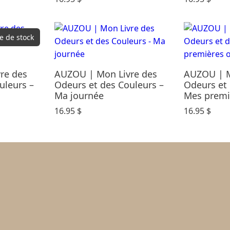
e de stock
re des
AUZOU | Mon Livre des
AUZOU | M
uleurs –
Odeurs et des Couleurs –
Odeurs et 
Ma journée
Mes premi
16.95
$
16.95
$
d’achat et retours
de confidentialité