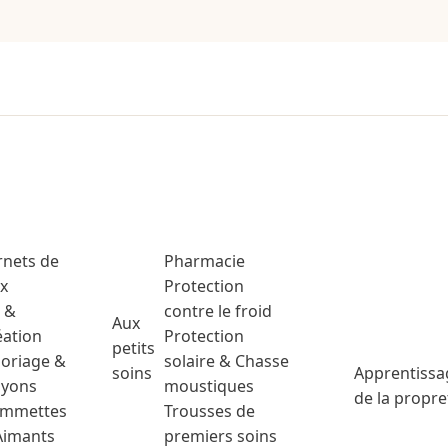
rnets de
Pharmacie
ux
Protection
t &
contre le froid
Aux
éation
Protection
petits
loriage &
solaire & Chasse
soins
Apprentissa
ayons
moustiques
de la propre
mmettes
Trousses de
Aimants
premiers soins