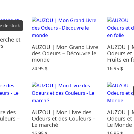
e de stock
erche et
rs
AUZOU | Mon Grand Livre
AUZOU | M
des Odeurs – Découvre le
Odeurs et 
monde
Fruits en f
24.95
$
16.95
$
re des
AUZOU | Mon Livre des
AUZOU | M
uleurs –
Odeurs et des Couleurs –
Odeurs et 
Le marché
Le Monde
16.95
$
16.95
$