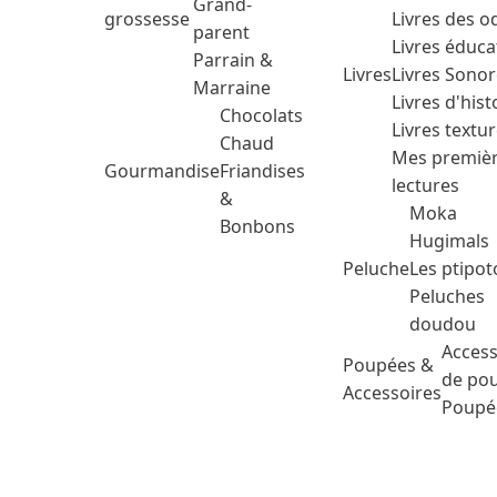
Grand-
grossesse
Livres des o
parent
Livres éduca
Parrain &
Livres
Livres Sono
Marraine
Livres d'hist
Chocolats
Livres textu
Chaud
Mes premiè
Gourmandise
Friandises
lectures
&
Moka
Bonbons
Hugimals
Peluche
Les ptipot
Peluches
doudou
Access
Poupées &
de po
Accessoires
Poupé