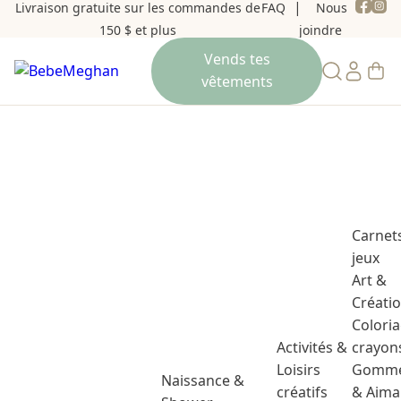
Livraison gratuite sur les commandes de
FAQ
Nous
150 $ et plus
joindre
Carnet
jeux
Art &
Créati
Colori
Activités &
crayon
Loisirs
Gomme
Naissance &
créatifs
& Aima