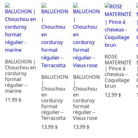
par prix
ROSE
BALUCHON |
MATERNITÉ
Chouchou en
| Pince à
corduroy
cheveux –
BALUCHON
BALUCHON
format
Coquillage
|
|
régulier –
brun
Chouchou
Chouchou
marine
en
en
12.99
$
11.99
$
corduroy
corduroy
format
format
régulier –
régulier –
Terracotta
Vieux rose
13.99
$
13.99
$