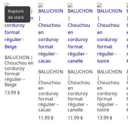
Catégories
Rupture
Cadeaux &
de stock
Occasions
Carte
Cadeau
Dodo &
Confort
BALUCHON |
Éveil & Jeux
Chouchou en
Maternité
corduroy
BALUCHON
BALUCHON
BALUCHON
format
Mode
|
|
|
régulier –
enfants
Chouchou
Chouchou
Chouchou
Beige
en
en
en
Parents &
13.99
$
corduroy
corduroy
corduroy
maison
format
format
format
Repas
régulier –
régulier –
régulier –
cacao
canelle
ivoire
Soins &
Bains
11.99
$
11.99
$
13.99
$
Rechercher