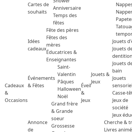
Shower
Cartes de
Nappe
Anniversaire
souhaits
Nappe
Temps des
Papete
fêtes
Tatoua
Fête des pères
tempor
Fêtes des
Idées
Jouets d'
mères
cadeaux
Jouets d
Éducatrices &
dentitio
Enseignantes
Jouets d
Saint-
bain
Valentin
Jouets &
Événements
Jouets
Pâques
Jeux
Cadeaux
& Fêtes
Éveil
sensorie
Halloween
&
&
Casse-tê
Noël
Occasions
Jeux
Jeux de
Grand frère
société
& Grande
Jeux édu
soeur
Annonce
Cherche & t
Grossesse
de
Livres anim