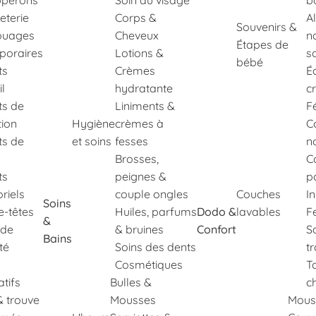
perons
Soin du visage
b
eterie
Corps &
A
Souvenirs &
ouages
Cheveux
n
Étapes de
poraires
Lotions &
s
bébé
ts
Crèmes
É
il
hydratante
c
ts de
Liniments &
F
tion
Hygiène
crèmes à
C
ts de
et soins
fesses
n
Brosses,
C
ts
peignes &
p
riels
couple ongles
Couches
I
Soins
e-têtes
Huiles, parfums
Dodo &
lavables
Fe
&
 de
& bruines
Confort
S
Bains
té
Soins des dents
t
Cosmétiques
T
tifs
Bulles &
c
& trouve
Mousses
Mous