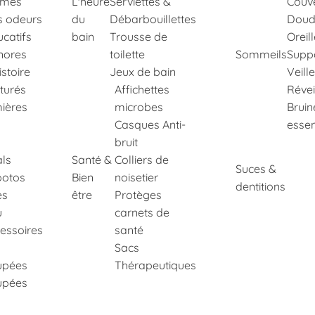
imés
L'heure
Serviettes &
Couve
s odeurs
du
Débarbouillettes
Doud
ucatifs
bain
Trousse de
Oreil
nores
toilette
Sommeils
Suppo
istoire
Jeux de bain
Veill
xturés
Affichettes
Révei
ières
microbes
Bruin
Casques Anti-
essen
bruit
ls
Santé &
Colliers de
Suces &
potos
Bien
noisetier
dentitions
es
être
Protèges
u
carnets de
essoires
santé
Sacs
upées
Thérapeutiques
upées