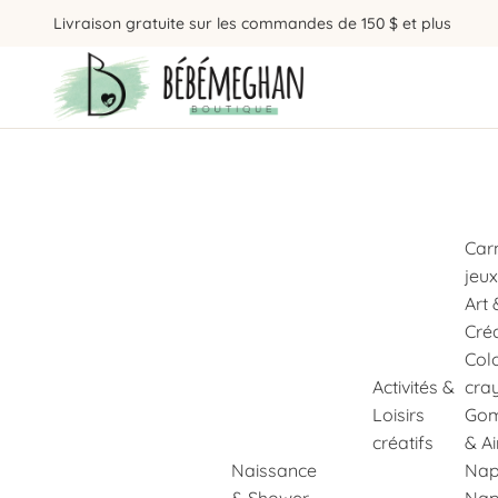
Livraison gratuite sur les commandes de 150 $ et plus
Car
jeux
Art 
Cré
Col
Activités &
cra
Loisirs
Gom
créatifs
& A
Naissance
Nap