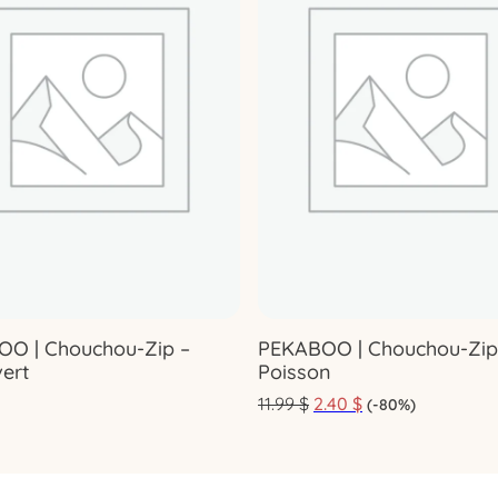
O | Chouchou-Zip –
PEKABOO | Chouchou-Zip
vert
Poisson
11.99
$
2.40
$
(-80%)