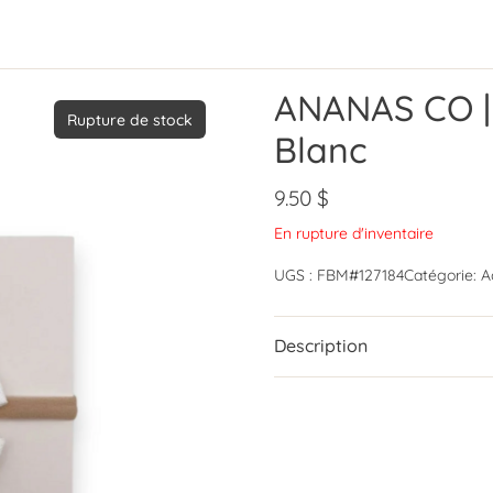
ANANAS CO | 
Rupture de stock
Blanc
9.50
$
En rupture d'inventaire
UGS :
FBM#127184
Catégorie:
A
Description