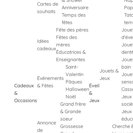
& Shower
Nap
Cartes de
Anniversaire
Pap
souhaits
Temps des
Tat
fêtes
tem
Fête des pères
Joue
Fêtes des
d'éve
Idées
mères
Joue
cadeaux
Éducatrices &
denti
Enseignantes
Joue
Saint-
bain
Jouets &
Valentin
Joue
Événements
Jeux
Pâques
senso
Cadeaux
& Fêtes
Éveil
Halloween
Cass
&
&
Noël
Jeux
Occasions
Jeux
Grand frère
socié
& Grande
Jeux
soeur
éduca
Annonce
Grossesse
Cherche 
de