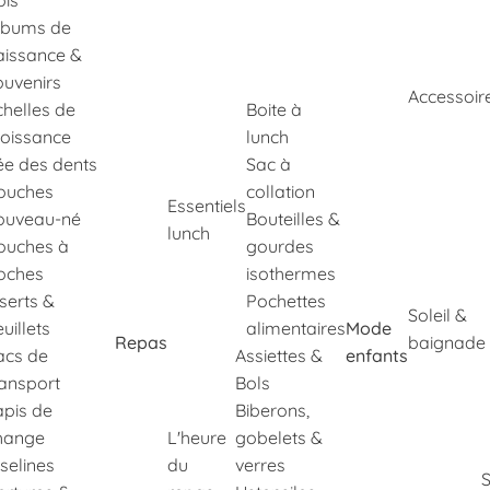
ois
lbums de
aissance &
ouvenirs
Accessoir
chelles de
Boite à
roissance
lunch
ée des dents
Sac à
ouches
collation
Essentiels
ouveau-né
Bouteilles &
lunch
ouches à
gourdes
oches
isothermes
nserts &
Pochettes
Soleil &
uillets
alimentaires
Mode
Repas
baignade
acs de
Assiettes &
enfants
ransport
Bols
apis de
Biberons,
hange
L'heure
gobelets &
selines
du
verres