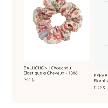
BALUCHON | Chouchou
Élastique à Cheveux – 1886
PEKABO
9.99
$
Floral 
11.99
$