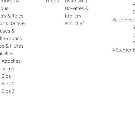
rtures &
repas
Ustensiles
B
ous
Bavettes &
É
lers & Taies
tabliers
Scolaires
rts de tête
Mini chef
euses &
c
lle-matins
A
es & Huiles
Vêtements
tielles
Attaches-
suces
Bibs 1
Bibs 2
Bibs 3