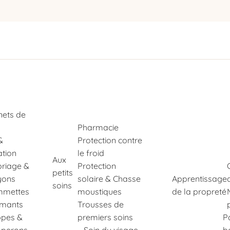
nets de
Pharmacie
&
Protection contre
ation
le froid
Aux
oriage &
Protection
petits
yons
solaire & Chasse
Apprentissage
soins
mettes
moustiques
de la propreté
imants
Trousses de
pes &
premiers soins
P