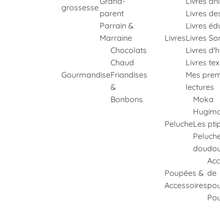
Grand-
Livres an
grossesse
parent
Livres de
Parrain &
Livres éd
Marraine
Livres
Livres So
Chocolats
Livres d'h
Chaud
Livres te
Gourmandise
Friandises
Mes prem
&
lectures
Bonbons
Moka
Hugima
Peluche
Les pti
Peluch
doudo
Acc
Poupées &
de
Accessoires
po
Po