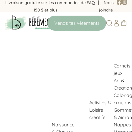
Livraison gratuite sur les commandes de
FAQ
Nous
150 $ et plus
joindre
Carnets
jeux
Art &
Création
Coloria
Activités &
crayons
Loisirs
Gommet
créatifs
& Aiman
Naissance
Nappes