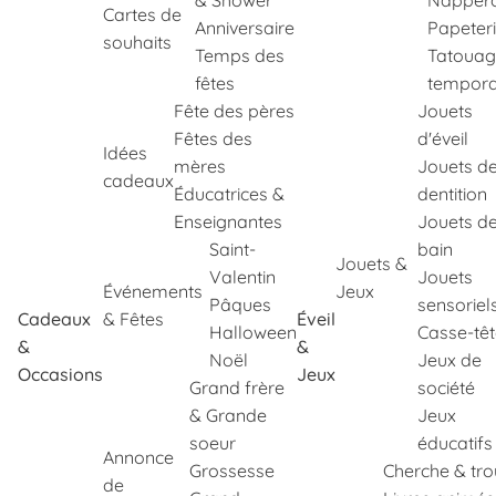
& Shower
Napper
Cartes de
Anniversaire
Papeter
souhaits
Temps des
Tatouag
fêtes
tempora
Fête des pères
Jouets
Fêtes des
d'éveil
Idées
mères
Jouets d
cadeaux
Éducatrices &
dentition
Enseignantes
Jouets d
Saint-
bain
Jouets &
Valentin
Jouets
Événements
Jeux
Pâques
sensoriel
Cadeaux
& Fêtes
Éveil
Halloween
Casse-tê
&
&
Noël
Jeux de
Occasions
Jeux
Grand frère
société
& Grande
Jeux
soeur
éducatifs
Annonce
Grossesse
Cherche & tr
de