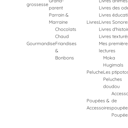
Grand-
Livres animés
grossesse
parent
Livres des od
Parrain &
Livres éducati
Marraine
Livres
Livres Sonore
Chocolats
Livres d'histoi
Chaud
Livres texturé
Gourmandise
Friandises
Mes première
&
lectures
Bonbons
Moka
Hugimals
Peluche
Les ptipoto
Peluches
doudou
Accesso
Poupées &
de
Accessoires
poupée
Poupée