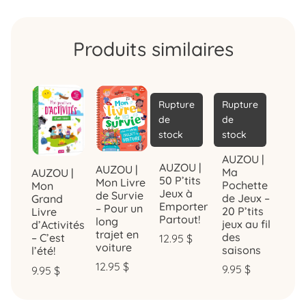
Produits similaires
Rupture
Rupture
de
de
stock
stock
AUZOU |
AUZOU |
AUZOU |
Ma
AUZOU |
50 P’tits
Mon Livre
Pochette
Mon
Jeux à
de Survie
de Jeux –
Grand
Emporter
– Pour un
20 P’tits
Livre
Partout!
long
jeux au fil
d’Activités
trajet en
des
– C’est
12.95
$
voiture
saisons
l’été!
12.95
$
9.95
$
9.95
$