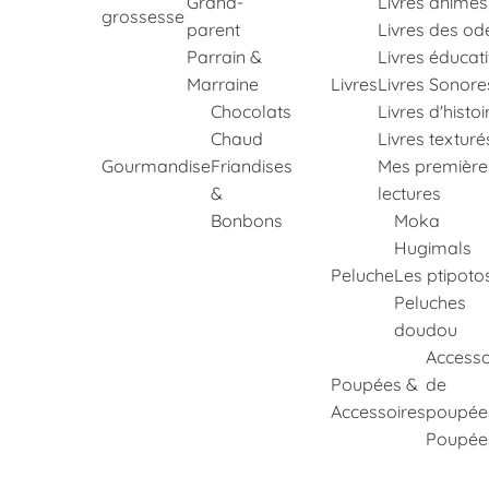
Grand-
Livres animés
grossesse
parent
Livres des od
Parrain &
Livres éducati
Marraine
Livres
Livres Sonore
Chocolats
Livres d'histoi
Chaud
Livres texturé
Gourmandise
Friandises
Mes première
&
lectures
Bonbons
Moka
Hugimals
Peluche
Les ptipoto
Peluches
doudou
Accesso
Poupées &
de
Accessoires
poupée
Poupée