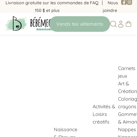
Livraison gratuite sur les commandes de
FAQ
Nous
150 $ et plus
joindre
Carnets
jeux
Art &
Création
Coloria
Activités &
crayons
Loisirs
Gommet
créatifs
& Aiman
Naissance
Nappes