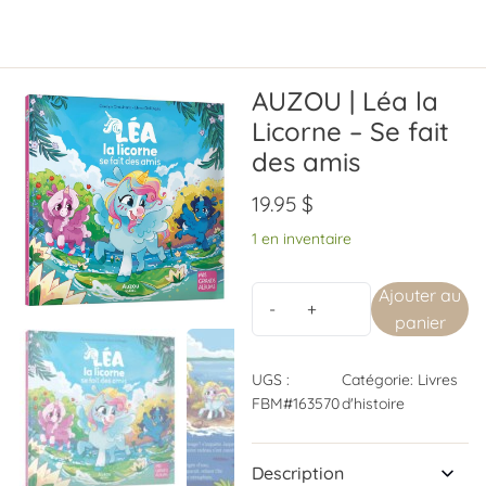
AUZOU | Léa la
Licorne – Se fait
des amis
19.95
$
1 en inventaire
Ajouter au
panier
UGS :
Catégorie:
Livres
FBM#163570
d'histoire
Description