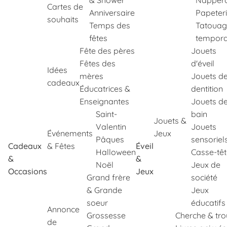
& Shower
Napper
Cartes de
Anniversaire
Papeter
souhaits
Temps des
Tatouag
fêtes
tempora
Fête des pères
Jouets
Fêtes des
d'éveil
Idées
mères
Jouets d
cadeaux
Éducatrices &
dentition
Enseignantes
Jouets d
Saint-
bain
Jouets &
Valentin
Jouets
Événements
Jeux
Pâques
sensoriel
Cadeaux
& Fêtes
Éveil
Halloween
Casse-tê
&
&
Noël
Jeux de
Occasions
Jeux
Grand frère
société
& Grande
Jeux
soeur
éducatifs
Annonce
Grossesse
Cherche & tr
de