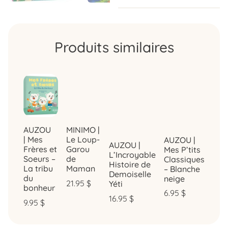
Produits similaires
AUZOU
MINIMO |
| Mes
Le Loup-
AUZOU |
AUZOU |
Frères et
Garou
Mes P’tits
L’Incroyable
Soeurs –
de
Classiques
Histoire de
La tribu
Maman
– Blanche
Demoiselle
du
neige
21.95
$
Yéti
bonheur
6.95
$
16.95
$
9.95
$