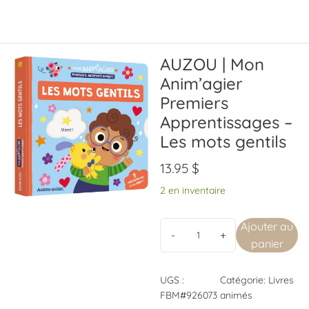
AUZOU | Mon
Anim’agier
Premiers
Apprentissages –
Les mots gentils
13.95
$
2 en inventaire
Ajouter au
panier
UGS :
Catégorie:
Livres
FBM#926073
animés