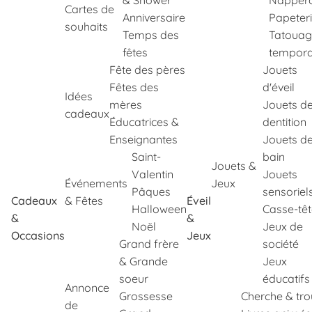
& Shower
Napper
Cartes de
Anniversaire
Papeter
souhaits
Temps des
Tatouag
fêtes
tempora
Fête des pères
Jouets
Fêtes des
d'éveil
Idées
mères
Jouets d
cadeaux
Éducatrices &
dentition
Enseignantes
Jouets d
Saint-
bain
Jouets &
Valentin
Jouets
Événements
Jeux
Pâques
sensoriel
Cadeaux
& Fêtes
Éveil
Halloween
Casse-tê
&
&
Noël
Jeux de
Occasions
Jeux
Grand frère
société
& Grande
Jeux
soeur
éducatifs
Annonce
Grossesse
Cherche & tr
de