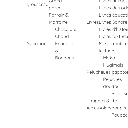
Grand-
Livres animés
grossesse
parent
Livres des od
Parrain &
Livres éducati
Marraine
Livres
Livres Sonore
Chocolats
Livres d'histoi
Chaud
Livres texturé
Gourmandise
Friandises
Mes première
&
lectures
Bonbons
Moka
Hugimals
Peluche
Les ptipoto
Peluches
doudou
Accesso
Poupées &
de
Accessoires
poupée
Poupée