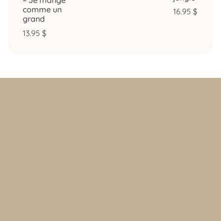
– Je mange
comme un
16.95
$
grand
13.95
$
Politique d’achat et retours
Politique de confidentialité
FAQ