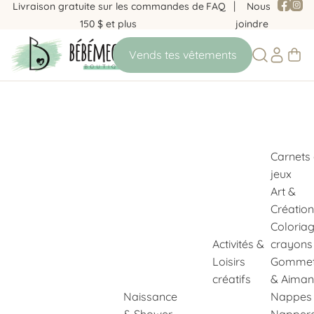
Livraison gratuite sur les commandes de
FAQ
Nous
150 $ et plus
joindre
Carnets
jeux
Art &
Création
Coloria
Activités &
crayons
Loisirs
Gommet
créatifs
& Aiman
Naissance
Nappes