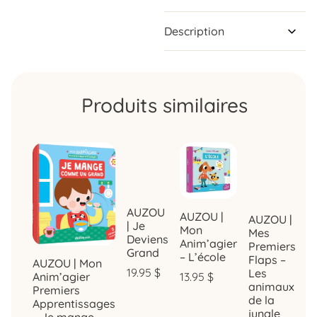
Description
Produits similaires
AUZOU
AUZOU |
AUZOU |
| Je
Mon
Mes
Deviens
Anim’agier
Premiers
Grand
– L’école
Flaps –
AUZOU | Mon
19.95
$
Les
13.95
$
Anim’agier
animaux
Premiers
de la
Apprentissages
jungle