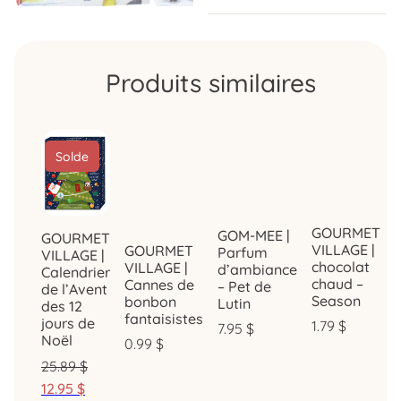
Produits similaires
Solde
GOURMET
GOM-MEE |
GOURMET
VILLAGE |
GOURMET
Parfum
VILLAGE |
chocolat
VILLAGE |
d’ambiance
Calendrier
chaud –
Cannes de
– Pet de
de l’Avent
Season
bonbon
Lutin
des 12
fantaisistes
jours de
1.79
$
7.95
$
Noël
0.99
$
25.89
$
12.95
$