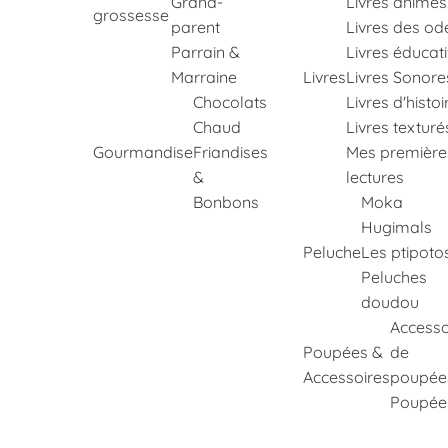
Grand-
Livres animés
grossesse
parent
Livres des od
Parrain &
Livres éducati
Marraine
Livres
Livres Sonore
Chocolats
Livres d'histoi
Chaud
Livres texturé
Gourmandise
Friandises
Mes première
&
lectures
Bonbons
Moka
Hugimals
Peluche
Les ptipoto
Peluches
doudou
Accesso
Poupées &
de
Accessoires
poupée
Poupée