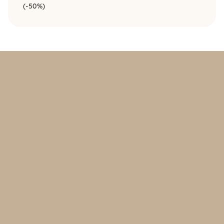
(-50%)
Politique d’achat et retours
Politique de confidentialité
FAQ
Contact