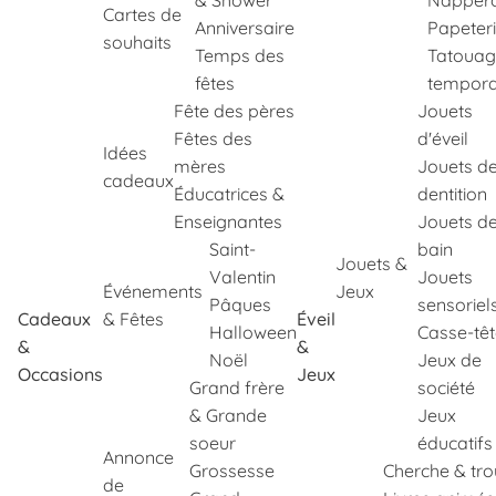
& Shower
Napper
Cartes de
Anniversaire
Papeter
souhaits
Temps des
Tatouag
fêtes
tempora
Fête des pères
Jouets
Fêtes des
d'éveil
Idées
mères
Jouets d
cadeaux
Éducatrices &
dentition
Enseignantes
Jouets d
Saint-
bain
Jouets &
Valentin
Jouets
Événements
Jeux
Pâques
sensoriel
Cadeaux
& Fêtes
Éveil
Halloween
Casse-tê
&
&
Noël
Jeux de
Occasions
Jeux
Grand frère
société
& Grande
Jeux
soeur
éducatifs
Annonce
Grossesse
Cherche & tr
de