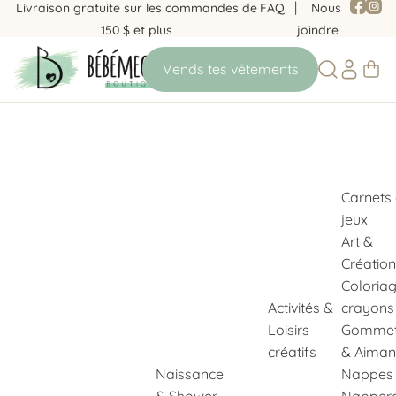
Livraison gratuite sur les commandes de
FAQ
Nous
150 $ et plus
joindre
Carnets
jeux
Art &
Création
Coloria
Activités &
crayons
Loisirs
Gommet
créatifs
& Aiman
Naissance
Nappes