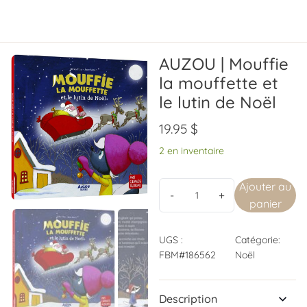
AUZOU | Mouffie
la mouffette et
le lutin de Noël
19.95
$
2 en inventaire
Ajouter au
panier
UGS :
Catégorie:
FBM#186562
Noël
Description