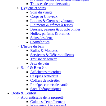
Trousses de premiers soins
Hygiène et soins
Soin du visage
Corps & Cheveux
Lotions & Crèmes hydratante
Liniments & crèmes à fesses
Brosses, peignes & couple ongles
Huiles, parfums & bruines
Soins des dents
Cosmétiques
L'heure du bain
Bulles & Mousses
Serviettes & Débarbouillettes
Trousse de toilette
Jeux de bain
Santé & Bien être
Affichettes microbes
Casques Anti-bruit
Colliers de noisetier
Protèges carnets de santé
Sacs Thérapeutiques
Dodo & Confort
Apprentissage de la propreté
Culottes d'entraînement
Motivation à la propreté