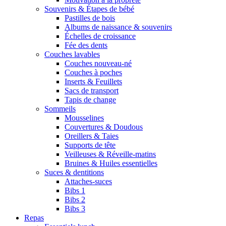
Souvenirs & Étapes de bébé
Pastilles de bois
Albums de naissance & souvenirs
Échelles de croissance
Fée des dents
Couches lavables
Couches nouveau-né
Couches à poches
Inserts & Feuillets
Sacs de transport
Tapis de change
Sommeils
Mousselines
Couvertures & Doudous
Oreillers & Taies
Supports de tête
Veilleuses & Réveille-matins
Bruines & Huiles essentielles
Suces & dentitions
Attaches-suces
Bibs 1
Bibs 2
Bibs 3
Repas