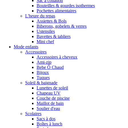
Sac à collation
Bouteilles & gourdes isothermes
Pochettes alimentaires
L'heure du repas
Assiettes & Bols
Biberons, gobelets & verres
Ustensiles
Bavettes & tabliers
Mini chef
Mode enfants
Accessoires
Accessoires à cheveux
Ami-zip
Bebe Ô Chaud
Bijoux
Tuques
Soleil & baignade
Lunettes de soleil
Chapeau UV
Couche de piscine
Maillot de bain
Soulier d'eau
Scolaires
Sacs à dos
Boîtes à lunch