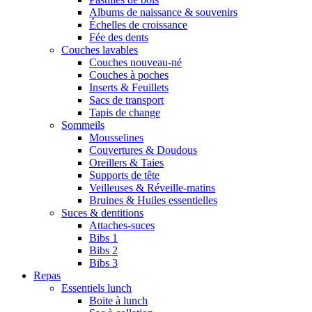
Albums de naissance & souvenirs
Échelles de croissance
Fée des dents
Couches lavables
Couches nouveau-né
Couches à poches
Inserts & Feuillets
Sacs de transport
Tapis de change
Sommeils
Mousselines
Couvertures & Doudous
Oreillers & Taies
Supports de tête
Veilleuses & Réveille-matins
Bruines & Huiles essentielles
Suces & dentitions
Attaches-suces
Bibs 1
Bibs 2
Bibs 3
Repas
Essentiels lunch
Boite à lunch