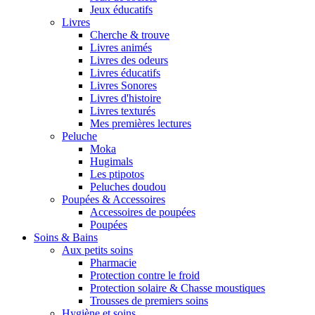
Jeux éducatifs
Livres
Cherche & trouve
Livres animés
Livres des odeurs
Livres éducatifs
Livres Sonores
Livres d'histoire
Livres texturés
Mes premières lectures
Peluche
Moka
Hugimals
Les ptipotos
Peluches doudou
Poupées & Accessoires
Accessoires de poupées
Poupées
Soins & Bains
Aux petits soins
Pharmacie
Protection contre le froid
Protection solaire & Chasse moustiques
Trousses de premiers soins
Hygiène et soins