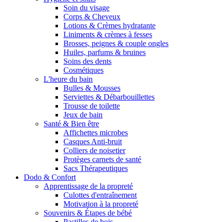
Soin du visage
Corps & Cheveux
Lotions & Crèmes hydratante
Liniments & crèmes à fesses
Brosses, peignes & couple ongles
Huiles, parfums & bruines
Soins des dents
Cosmétiques
L'heure du bain
Bulles & Mousses
Serviettes & Débarbouillettes
Trousse de toilette
Jeux de bain
Santé & Bien être
Affichettes microbes
Casques Anti-bruit
Colliers de noisetier
Protèges carnets de santé
Sacs Thérapeutiques
Dodo & Confort
Apprentissage de la propreté
Culottes d'entraînement
Motivation à la propreté
Souvenirs & Étapes de bébé
Pastilles de bois