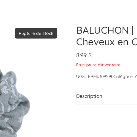
BALUCHON | 
Rupture de stock
Cheveux en C
8.99
$
En rupture d'inventaire
UGS :
FBM#109290
Catégorie:
A
Description