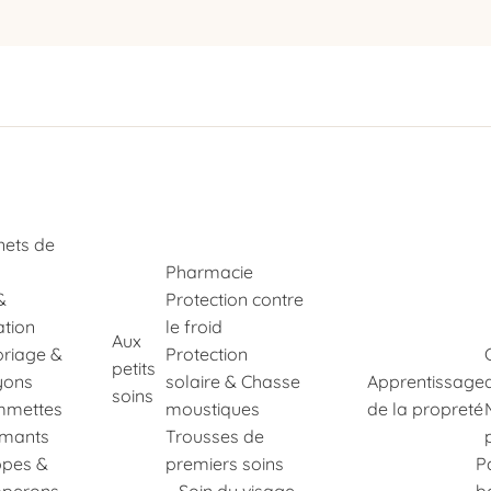
nets de
Pharmacie
&
Protection contre
ation
le froid
Aux
oriage &
Protection
petits
yons
solaire & Chasse
Apprentissage
soins
mettes
moustiques
de la propreté
imants
Trousses de
pes &
premiers soins
P