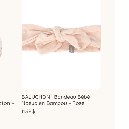
BALUCHON | Bandeau Bébé
oton –
Noeud en Bambou – Rose
11.99
$