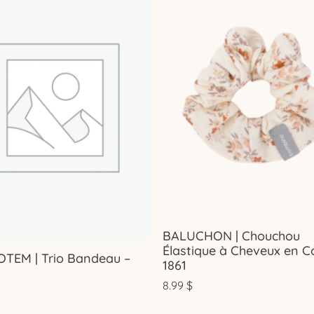
BALUCHON | Chouchou
Élastique à Cheveux en C
OTEM | Trio Bandeau –
1861
8.99
$