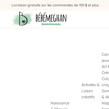
Livraison gratuite sur les commandes de 150 $ et plus
Car
jeux
Art 
Cré
Col
Activités &
cra
Loisirs
Gom
créatifs
& A
Naissance
Nap