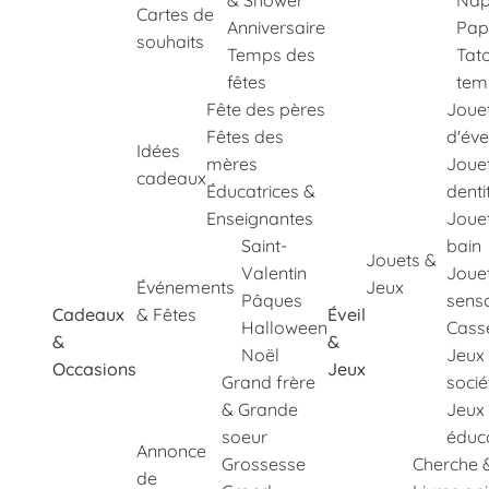
& Shower
Nap
Cartes de
Anniversaire
Pap
souhaits
Temps des
Tat
fêtes
tem
Fête des pères
Joue
Fêtes des
d'éve
Idées
mères
Joue
cadeaux
Éducatrices &
denti
Enseignantes
Joue
Saint-
bain
Jouets &
Valentin
Joue
Événements
Jeux
Pâques
senso
Cadeaux
& Fêtes
Éveil
Halloween
Cass
&
&
Noël
Jeux
Occasions
Jeux
Grand frère
socié
& Grande
Jeux
soeur
éduca
Annonce
Grossesse
Cherche 
de