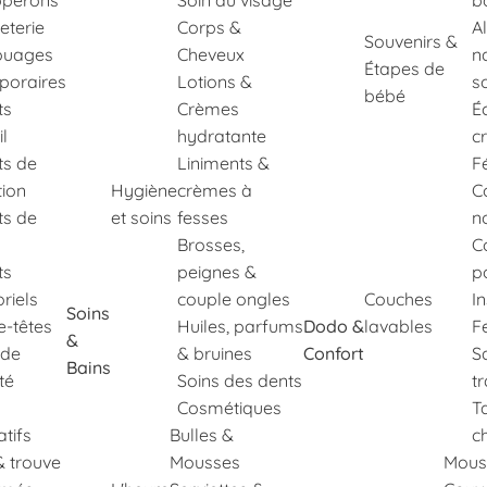
perons
Soin du visage
b
eterie
Corps &
A
Souvenirs &
ouages
Cheveux
n
Étapes de
poraires
Lotions &
s
bébé
ts
Crèmes
É
il
hydratante
c
ts de
Liniments &
F
tion
Hygiène
crèmes à
C
ts de
et soins
fesses
n
Brosses,
C
ts
peignes &
p
riels
couple ongles
Couches
I
Soins
e-têtes
Huiles, parfums
Dodo &
lavables
Fe
&
 de
& bruines
Confort
S
Bains
té
Soins des dents
t
Cosmétiques
T
tifs
Bulles &
c
& trouve
Mousses
Mous