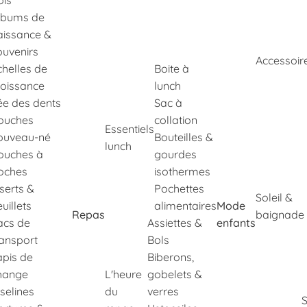
ois
lbums de
aissance &
ouvenirs
Accessoir
chelles de
Boite à
roissance
lunch
ée des dents
Sac à
ouches
collation
Essentiels
ouveau-né
Bouteilles &
lunch
ouches à
gourdes
oches
isothermes
nserts &
Pochettes
Soleil &
uillets
alimentaires
Mode
Repas
baignade
acs de
Assiettes &
enfants
ransport
Bols
apis de
Biberons,
hange
L'heure
gobelets &
selines
du
verres