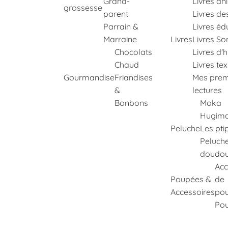
Grand-
Livres an
grossesse
parent
Livres de
Parrain &
Livres éd
Marraine
Livres
Livres So
Chocolats
Livres d'h
Chaud
Livres te
Gourmandise
Friandises
Mes prem
&
lectures
Bonbons
Moka
Hugima
Peluche
Les pti
Peluch
doudo
Acc
Poupées &
de
Accessoires
po
Po