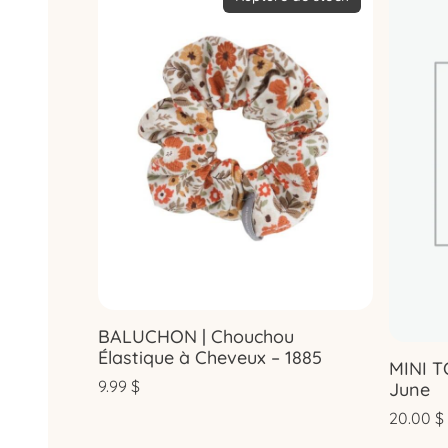
BALUCHON | Chouchou
Élastique à Cheveux – 1885
MINI T
9.99
$
June
20.00
$