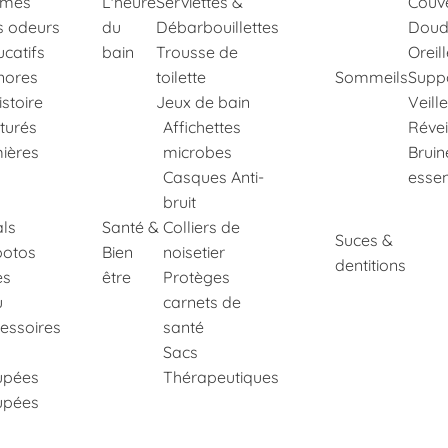
imés
L'heure
Serviettes &
Couve
s odeurs
du
Débarbouillettes
Doud
ucatifs
bain
Trousse de
Oreil
nores
toilette
Sommeils
Suppo
istoire
Jeux de bain
Veill
xturés
Affichettes
Révei
ières
microbes
Bruin
Casques Anti-
essen
bruit
ls
Santé &
Colliers de
Suces &
potos
Bien
noisetier
dentitions
es
être
Protèges
u
carnets de
essoires
santé
Sacs
upées
Thérapeutiques
upées