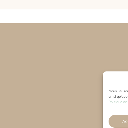
d’achat et retours
de confidentialité
819 300-2622
Nous utiliso
vente@bebemegh
ainsi qu'app
Politique de
Ac