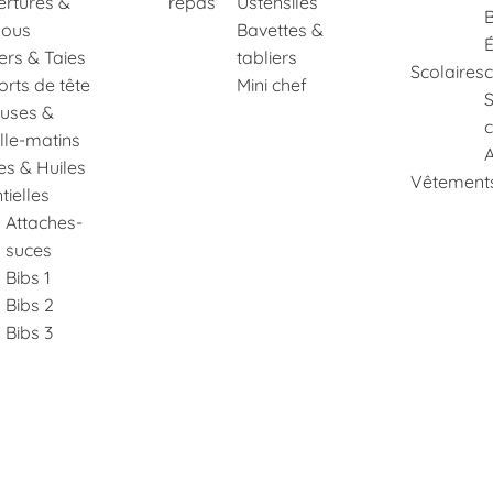
rtures &
repas
Ustensiles
B
ous
Bavettes &
É
lers & Taies
tabliers
Scolaires
rts de tête
Mini chef
euses &
c
lle-matins
A
es & Huiles
Vêtements
tielles
Attaches-
suces
Bibs 1
Bibs 2
Bibs 3