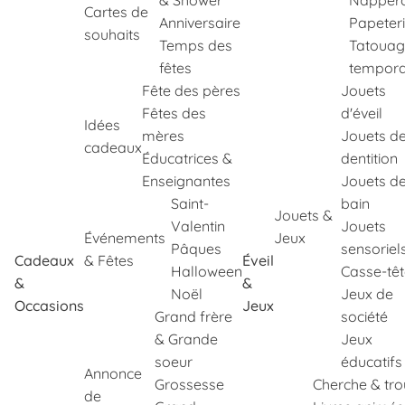
& Shower
Napper
Cartes de
Anniversaire
Papeter
souhaits
Temps des
Tatouag
fêtes
tempora
Fête des pères
Jouets
Fêtes des
d'éveil
Idées
mères
Jouets d
cadeaux
Éducatrices &
dentition
Enseignantes
Jouets d
Saint-
bain
Jouets &
Valentin
Jouets
Événements
Jeux
Pâques
sensoriel
Cadeaux
& Fêtes
Éveil
Halloween
Casse-tê
&
&
Noël
Jeux de
Occasions
Jeux
Grand frère
société
& Grande
Jeux
soeur
éducatifs
Annonce
Grossesse
Cherche & tr
de