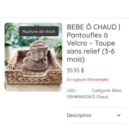
BEBE Ô CHAUD |
Rupture de stock
Pantoufles à
Velcro – Taupe
sans relief (3-6
mois)
35.95
$
En rupture d'inventaire
UGS :
Catégorie:
Bebe
FBM#949298
Ô Chaud
Description