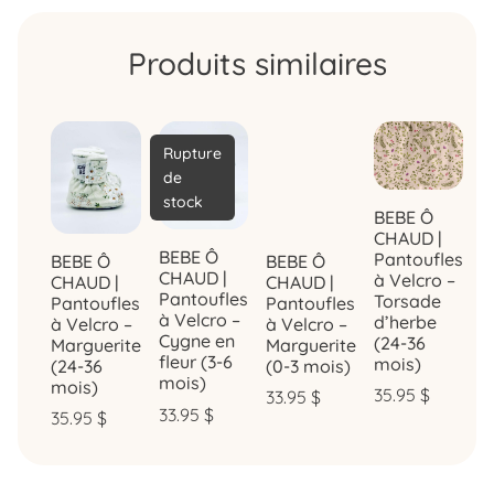
Produits similaires
Rupture
de
stock
BEBE Ô
CHAUD |
BEBE Ô
Pantoufles
BEBE Ô
BEBE Ô
CHAUD |
à Velcro –
CHAUD |
CHAUD |
Pantoufles
Torsade
Pantoufles
Pantoufles
à Velcro –
d’herbe
à Velcro –
à Velcro –
Cygne en
(24-36
Marguerite
Marguerite
fleur (3-6
mois)
(24-36
(0-3 mois)
mois)
mois)
35.95
$
33.95
$
33.95
$
35.95
$