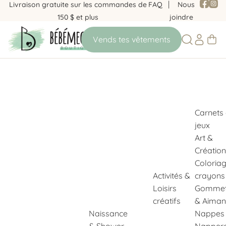
Livraison gratuite sur les commandes de
FAQ
Nous
150 $ et plus
joindre
Carnets
jeux
Art &
Création
Coloria
Activités &
crayons
Loisirs
Gommet
créatifs
& Aiman
Naissance
Nappes