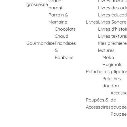
Grand-
Livres animés
grossesse
parent
Livres des od
Parrain &
Livres éducati
Marraine
Livres
Livres Sonore
Chocolats
Livres d'histoi
Chaud
Livres texturé
Gourmandise
Friandises
Mes première
&
lectures
Bonbons
Moka
Hugimals
Peluche
Les ptipoto
Peluches
doudou
Accesso
Poupées &
de
Accessoires
poupée
Poupée