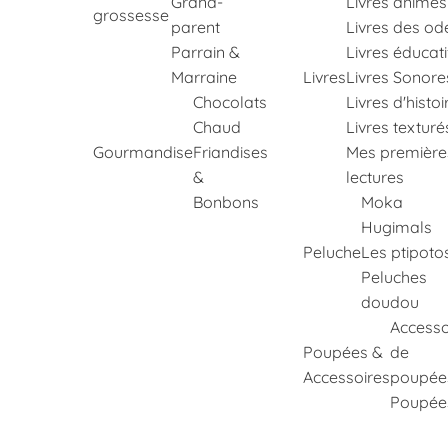
Grand-
Livres animés
grossesse
parent
Livres des od
Parrain &
Livres éducati
Marraine
Livres
Livres Sonore
Chocolats
Livres d'histoi
Chaud
Livres texturé
Gourmandise
Friandises
Mes première
&
lectures
Bonbons
Moka
Hugimals
Peluche
Les ptipoto
Peluches
doudou
Accesso
Poupées &
de
Accessoires
poupée
Poupée