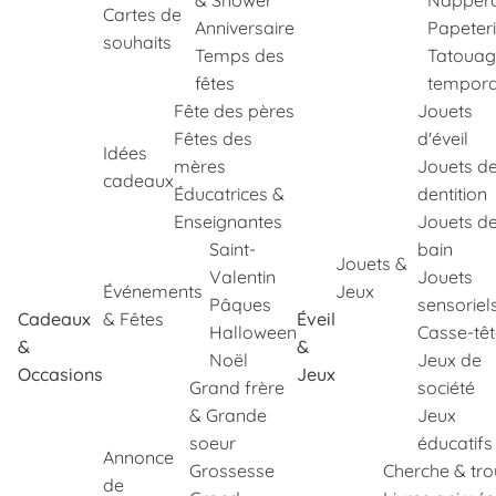
& Shower
Napper
Cartes de
Anniversaire
Papeter
souhaits
Temps des
Tatouag
fêtes
tempora
Fête des pères
Jouets
Fêtes des
d'éveil
Idées
mères
Jouets d
cadeaux
Éducatrices &
dentition
Enseignantes
Jouets d
Saint-
bain
Jouets &
Valentin
Jouets
Événements
Jeux
Pâques
sensoriel
Cadeaux
& Fêtes
Éveil
Halloween
Casse-tê
&
&
Noël
Jeux de
Occasions
Jeux
Grand frère
société
& Grande
Jeux
soeur
éducatifs
Annonce
Grossesse
Cherche & tr
de