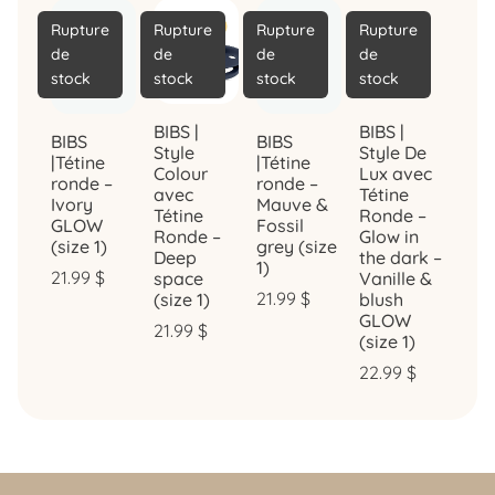
Rupture
Rupture
Rupture
Rupture
de
de
de
de
stock
stock
stock
stock
BIBS |
BIBS |
BIBS
BIBS
Style
Style De
|Tétine
|Tétine
Colour
Lux avec
ronde –
ronde –
avec
Tétine
Ivory
Mauve &
Tétine
Ronde –
GLOW
Fossil
Ronde –
Glow in
(size 1)
grey (size
Deep
the dark –
1)
21.99
$
space
Vanille &
21.99
$
(size 1)
blush
GLOW
21.99
$
(size 1)
22.99
$