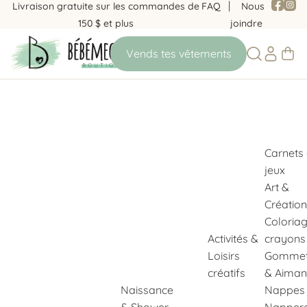
Livraison gratuite sur les commandes de
FAQ
Nous
150 $ et plus
joindre
Carnets
jeux
Art &
Création
Coloria
Activités &
crayons
Loisirs
Gommet
créatifs
& Aiman
Naissance
Nappes