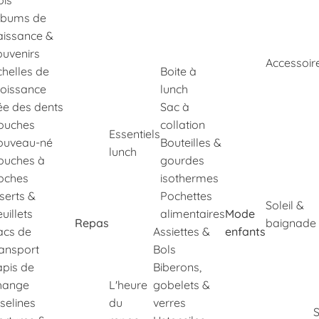
ois
lbums de
aissance &
ouvenirs
Accessoir
chelles de
Boite à
roissance
lunch
ée des dents
Sac à
ouches
collation
Essentiels
ouveau-né
Bouteilles &
lunch
ouches à
gourdes
oches
isothermes
nserts &
Pochettes
Soleil &
uillets
alimentaires
Mode
Repas
baignade
acs de
Assiettes &
enfants
ransport
Bols
apis de
Biberons,
hange
L'heure
gobelets &
selines
du
verres