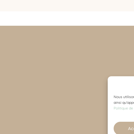
d’achat et retours
de confidentialité
819 300-2622
Nous utiliso
vente@bebemegh
ainsi qu'app
Politique de
Ac