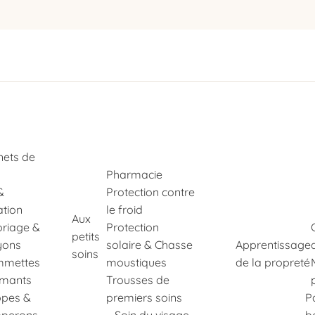
nets de
Pharmacie
&
Protection contre
ation
le froid
Aux
oriage &
Protection
petits
yons
solaire & Chasse
Apprentissage
soins
mettes
moustiques
de la propreté
imants
Trousses de
pes &
premiers soins
P