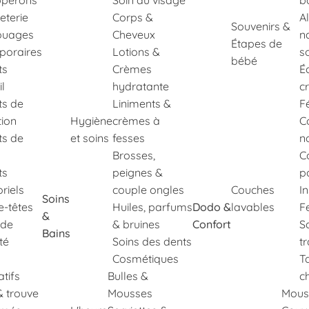
perons
Soin du visage
b
eterie
Corps &
A
Souvenirs &
ouages
Cheveux
n
Étapes de
poraires
Lotions &
s
bébé
ts
Crèmes
É
il
hydratante
c
ts de
Liniments &
F
tion
Hygiène
crèmes à
C
ts de
et soins
fesses
n
Brosses,
C
ts
peignes &
p
riels
couple ongles
Couches
I
Soins
e-têtes
Huiles, parfums
Dodo &
lavables
Fe
&
 de
& bruines
Confort
S
Bains
té
Soins des dents
t
Cosmétiques
T
tifs
Bulles &
c
& trouve
Mousses
Mous