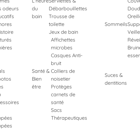
imés
L'heure
Serviettes &
Couve
s odeurs
du
Débarbouillettes
Doud
ucatifs
bain
Trousse de
Oreil
nores
toilette
Sommeils
Suppo
istoire
Jeux de bain
Veill
xturés
Affichettes
Révei
ières
microbes
Bruin
Casques Anti-
essen
bruit
ls
Santé &
Colliers de
Suces &
potos
Bien
noisetier
dentitions
es
être
Protèges
u
carnets de
essoires
santé
Sacs
upées
Thérapeutiques
upées