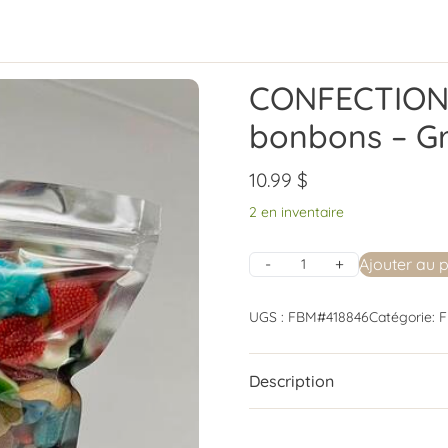
CONFECTION 
bonbons – G
10.99
$
2 en inventaire
Ajouter au 
UGS :
FBM#418846
Catégorie:
F
Description