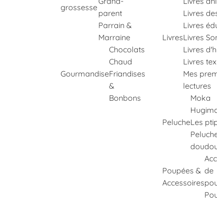
Grand-
Livres an
grossesse
parent
Livres de
Parrain &
Livres éd
Marraine
Livres
Livres So
Chocolats
Livres d'h
Chaud
Livres te
Gourmandise
Friandises
Mes prem
&
lectures
Bonbons
Moka
Hugima
Peluche
Les pti
Peluch
doudo
Acc
Poupées &
de
Accessoires
po
Po