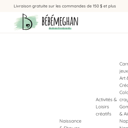
Livraison gratuite sur les commandes de 150 $ et plus
Car
jeux
Art 
Cré
Col
Activités &
cra
Loisirs
Gom
créatifs
& A
Naissance
Nap