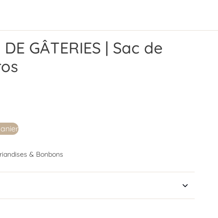
DE GÂTERIES | Sac de
ros
panier
riandises & Bonbons