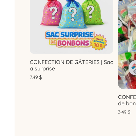
CONFECTION DE GÂTERIES | Sac
à surprise
7.49
$
CONFEC
de bon
3.49
$