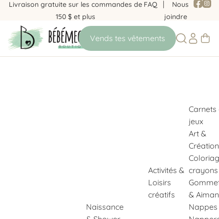
Livraison gratuite sur les commandes de
FAQ
Nous
150 $ et plus
joindre
Carnets
jeux
Art &
Création
Coloria
Activités &
crayons
Loisirs
Gommet
créatifs
& Aiman
Naissance
Nappes