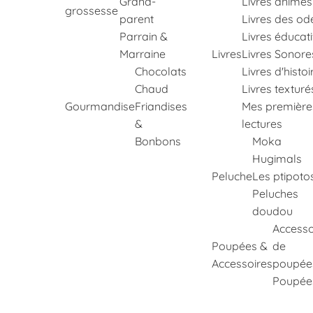
Grand-
Livres animés
grossesse
parent
Livres des od
Parrain &
Livres éducati
Marraine
Livres
Livres Sonore
Chocolats
Livres d'histoi
Chaud
Livres texturé
Gourmandise
Friandises
Mes première
&
lectures
Bonbons
Moka
Hugimals
Peluche
Les ptipoto
Peluches
doudou
Accesso
Poupées &
de
Accessoires
poupée
Poupée