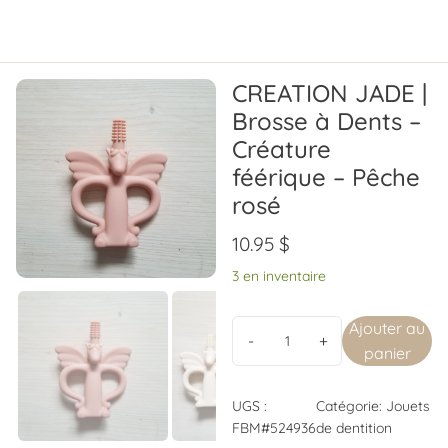
CREATION JADE |
Brosse à Dents –
Créature
féérique – Pêche
rosé
10.95
$
3 en inventaire
Ajouter au
panier
UGS :
Catégorie:
Jouets
FBM#524936
de dentition