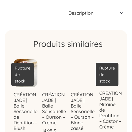
Description
Produits similaires
Rupture
Rupture
de
de
stock
stock
CRÉATION
CRÉATION
CRÉATION
CRÉATION
JADE |
JADE |
JADE |
JADE |
Mitaine
Balle
Balle
Balle
de
Sensorielle
Sensorielle
Sensorielle
Dentition
de
– Ourson –
– Ourson –
– Castor –
Dentition –
Crème
Blanc
Crème
Blush
cassé
14.95
$