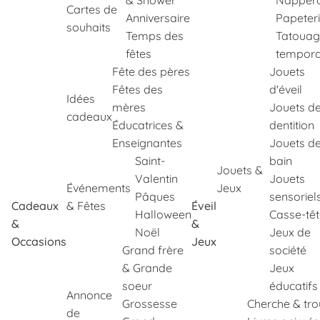
& Shower
Napper
Cartes de
Anniversaire
Papeter
souhaits
Temps des
Tatouag
fêtes
tempora
Fête des pères
Jouets
Fêtes des
d'éveil
Idées
mères
Jouets d
cadeaux
Éducatrices &
dentition
Enseignantes
Jouets d
Saint-
bain
Jouets &
Valentin
Jouets
Événements
Jeux
Pâques
sensoriel
Cadeaux
& Fêtes
Éveil
Halloween
Casse-tê
&
&
Noël
Jeux de
Occasions
Jeux
Grand frère
société
& Grande
Jeux
soeur
éducatifs
Annonce
Grossesse
Cherche & tr
de