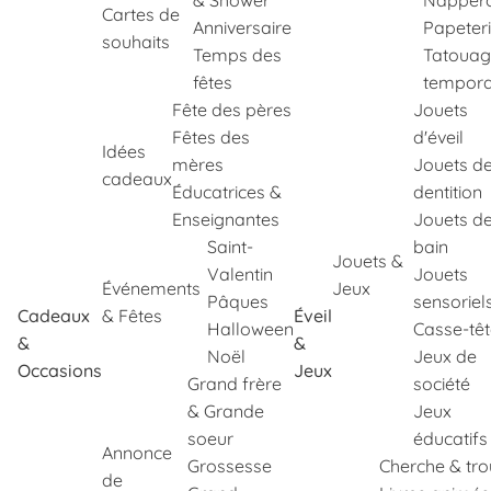
& Shower
Napper
Cartes de
Anniversaire
Papeter
souhaits
Temps des
Tatouag
fêtes
tempora
Fête des pères
Jouets
Fêtes des
d'éveil
Idées
mères
Jouets d
cadeaux
Éducatrices &
dentition
Enseignantes
Jouets d
Saint-
bain
Jouets &
Valentin
Jouets
Événements
Jeux
Pâques
sensoriel
Cadeaux
& Fêtes
Éveil
Halloween
Casse-tê
&
&
Noël
Jeux de
Occasions
Jeux
Grand frère
société
& Grande
Jeux
soeur
éducatifs
Annonce
Grossesse
Cherche & tr
de