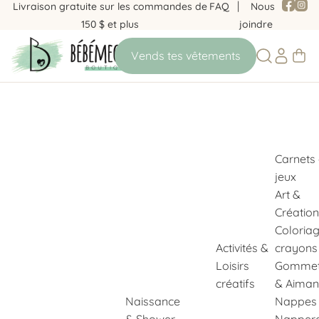
Livraison gratuite sur les commandes de
FAQ
Nous
150 $ et plus
joindre
Carnets
jeux
Art &
Création
Coloria
Activités &
crayons
Loisirs
Gommet
créatifs
& Aiman
Naissance
Nappes