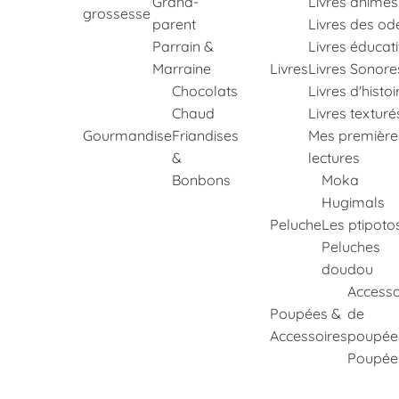
Grand-
Livres animés
grossesse
parent
Livres des od
Parrain &
Livres éducati
Marraine
Livres
Livres Sonore
Chocolats
Livres d'histoi
Chaud
Livres texturé
Gourmandise
Friandises
Mes première
&
lectures
Bonbons
Moka
Hugimals
Peluche
Les ptipoto
Peluches
doudou
Accesso
Poupées &
de
Accessoires
poupée
Poupée