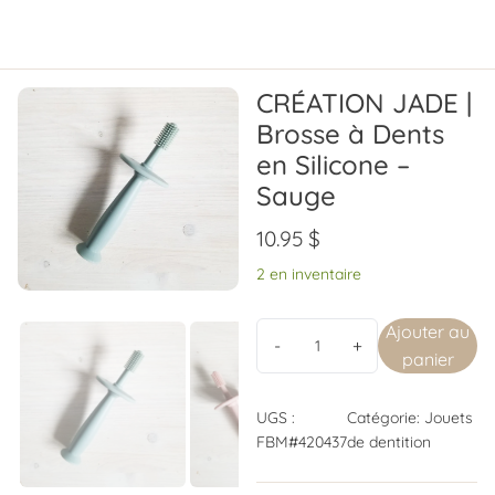
CRÉATION JADE |
Brosse à Dents
en Silicone –
Sauge
10.95
$
2 en inventaire
Ajouter au
panier
UGS :
Catégorie:
Jouets
FBM#420437
de dentition