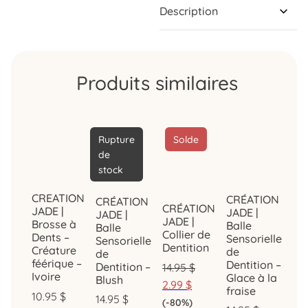
Description
Produits similaires
Rupture
Solde
de
stock
CREATION
CRÉATION
CRÉATION
CRÉATION
JADE |
JADE |
JADE |
JADE |
Brosse à
Balle
Balle
Collier de
Dents –
Sensorielle
Sensorielle
Dentition
Créature
de
de
féérique –
Dentition –
Dentition –
14.95
$
Ivoire
Glace à la
Blush
2.99
$
fraise
10.95
$
14.95
$
(-80%)