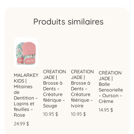
Produits similaires
CREATION
CREATION
CRÉATION
MALARKEY
JADE |
JADE |
JADE |
KIDS |
Brosse à
Brosse à
Balle
Mitaines
Dents –
Dents –
Sensorielle
de
Créature
Créature
– Ourson –
Dentition –
féérique –
féérique –
Crème
Lapins et
Sauge
Ivoire
feuilles –
14.95
$
10.95
$
10.95
$
Rose
24.99
$