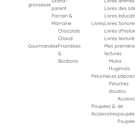
Grand-
Livres animés
grossesse
parent
Livres des od
Parrain &
Livres éducati
Marraine
Livres
Livres Sonore
Chocolats
Livres d'histoi
Chaud
Livres texturé
Gourmandise
Friandises
Mes première
&
lectures
Bonbons
Moka
Hugimals
Peluche
Les ptipoto
Peluches
doudou
Accesso
Poupées &
de
Accessoires
poupée
Poupée