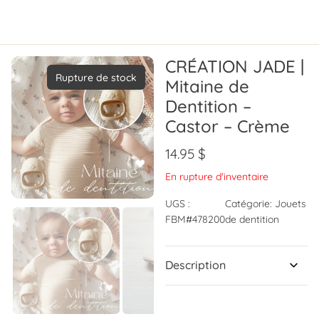
CRÉATION JADE |
Rupture de stock
Mitaine de
Dentition –
Castor – Crème
14.95
$
En rupture d'inventaire
UGS :
Catégorie:
Jouets
FBM#478200
de dentition
Description