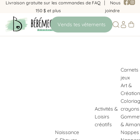
Livraison gratuite sur les commandes de
FAQ
Nous
150 $ et plus
joindre
Carnets
jeux
Art &
Création
Coloria
Activités &
crayons
Loisirs
Gommet
créatifs
& Aiman
Naissance
Nappes