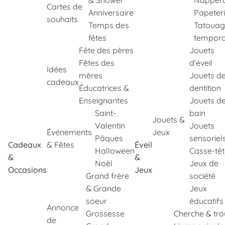
& Shower
Napper
Cartes de
Anniversaire
Papeter
souhaits
Temps des
Tatouag
fêtes
tempora
Fête des pères
Jouets
Fêtes des
d'éveil
Idées
mères
Jouets d
cadeaux
Éducatrices &
dentition
Enseignantes
Jouets d
Saint-
bain
Jouets &
Valentin
Jouets
Événements
Jeux
Pâques
sensoriel
Cadeaux
& Fêtes
Éveil
Halloween
Casse-tê
&
&
Noël
Jeux de
Occasions
Jeux
Grand frère
société
& Grande
Jeux
soeur
éducatifs
Annonce
Grossesse
Cherche & tr
de