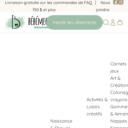
Livraison gratuite sur les commandes de
FAQ
Nous
150 $ et plus
joindre
Carnets
jeux
Art &
Création
Coloria
Activités &
crayons
Loisirs
Gommet
créatifs
& Aiman
Naissance
Nappes