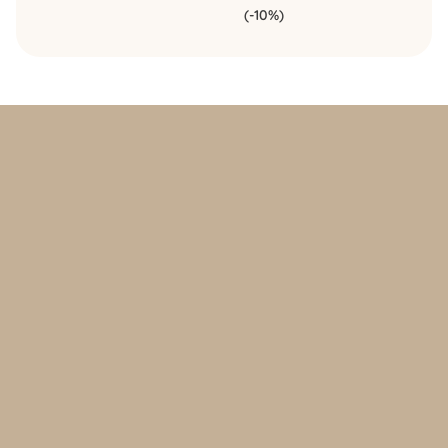
(-10%)
Politique d’achat et retours
Politique de confidentialité
FAQ
Contact