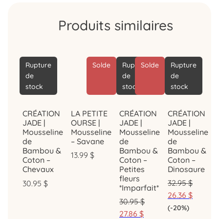
Produits similaires
Rupture
Solde
Rupture
Solde
Rupture
de
de
de
stock
stock
stock
CRÉATION
CRÉATION
LA PETITE
CRÉATION
JADE |
JADE |
OURSE |
JADE |
Mousseline
Mousseline
Mousseline
Mousseline
de
de
– Savane
de
Bambou &
Bambou &
Bambou &
13.99
$
Coton –
Coton –
Coton –
Petites
Dinosaure
Chevaux
fleurs
32.95
$
30.95
$
*Imparfait*
26.36
$
30.95
$
(-20%)
27.86
$