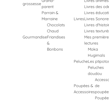
Grand-
Livres animés
grossesse
parent
Livres des od
Parrain &
Livres éducati
Marraine
Livres
Livres Sonore
Chocolats
Livres d'histoi
Chaud
Livres texturé
Gourmandise
Friandises
Mes première
&
lectures
Bonbons
Moka
Hugimals
Peluche
Les ptipoto
Peluches
doudou
Accesso
Poupées &
de
Accessoires
poupée
Poupée