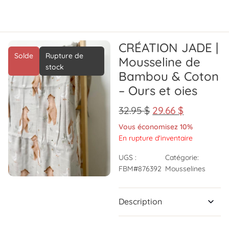
CRÉATION JADE |
Solde
Rupture de
Mousseline de
stock
Bambou & Coton
– Ours et oies
32.95
$
29.66
$
Vous économisez 10%
En rupture d'inventaire
UGS :
Catégorie:
FBM#876392
Mousselines
Description