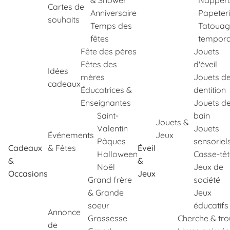
& Shower
Napper
Cartes de
Anniversaire
Papeter
souhaits
Temps des
Tatouag
fêtes
tempora
Fête des pères
Jouets
Fêtes des
d'éveil
Idées
mères
Jouets d
cadeaux
Éducatrices &
dentition
Enseignantes
Jouets d
Saint-
bain
Jouets &
Valentin
Jouets
Événements
Jeux
Pâques
sensoriel
Cadeaux
& Fêtes
Éveil
Halloween
Casse-tê
&
&
Noël
Jeux de
Occasions
Jeux
Grand frère
société
& Grande
Jeux
soeur
éducatifs
Annonce
Grossesse
Cherche & tr
de