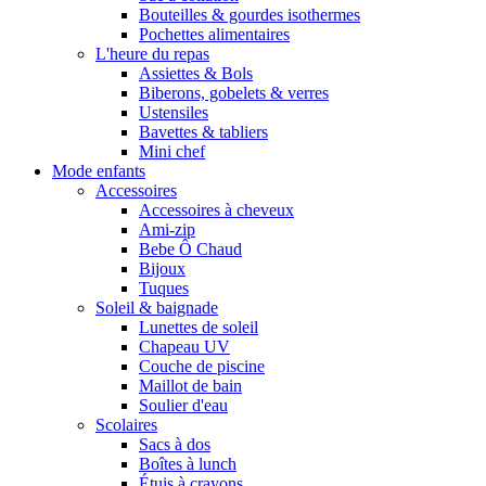
Bouteilles & gourdes isothermes
Pochettes alimentaires
L'heure du repas
Assiettes & Bols
Biberons, gobelets & verres
Ustensiles
Bavettes & tabliers
Mini chef
Mode enfants
Accessoires
Accessoires à cheveux
Ami-zip
Bebe Ô Chaud
Bijoux
Tuques
Soleil & baignade
Lunettes de soleil
Chapeau UV
Couche de piscine
Maillot de bain
Soulier d'eau
Scolaires
Sacs à dos
Boîtes à lunch
Étuis à crayons