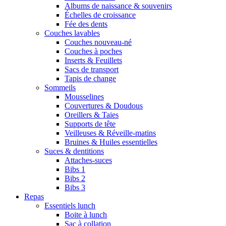
Albums de naissance & souvenirs
Échelles de croissance
Fée des dents
Couches lavables
Couches nouveau-né
Couches à poches
Inserts & Feuillets
Sacs de transport
Tapis de change
Sommeils
Mousselines
Couvertures & Doudous
Oreillers & Taies
Supports de tête
Veilleuses & Réveille-matins
Bruines & Huiles essentielles
Suces & dentitions
Attaches-suces
Bibs 1
Bibs 2
Bibs 3
Repas
Essentiels lunch
Boite à lunch
Sac à collation