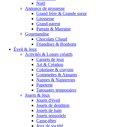
Noël
Annonce de grossesse
Grand frère & Grande soeur
Grossesse
Grand-parent
Parrain & Marraine
Gourmandise
Chocolats Chaud
Friandises & Bonbons
Éveil & Jeux
Activités & Loisirs créatifs
Carnets de jeux
Art & Création
Coloriage & crayons
Gommettes & Aimants
Nappes & Napperons
Papeterie
Tatouages temporaires
Jouets & Jeux
Jouets d'éveil
Jouets de dentition
Jouets de bain
Jouets sensoriels
Casse-têtes
Jeux de société