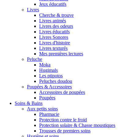
Jeux éducatifs
Livres
Cherche & trouve
Livres animés
Livres des odeurs
Livres éducatifs
Livres Sonores
Livres d'histoire
Livres texturés
Mes premières lectures
Peluche
Moka
Hugimals
Les ptipotos
Peluches doudou
Poupées & Accessoires
Accessoires de poupées
Poupées
Soins & Bains
Aux petits soins
Pharmacie
Protection contre le froid
Protection solaire & Chasse moustiques
Trousses de premiers soins
Hygiène et soins