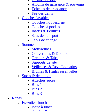
Albums de naissance & souvenirs
Échelles de croissance
Fée des dents
Couches lavables
Couches nouveau-né
Couches à poches
Inserts & Feuillets
Sacs de transport
Tapis de change
Sommeils
Mousselines
Couvertures & Doudous
Oreillers & Taies
Supports de tête
Veilleuses & Réveille-matins
Bruines & Huiles essentielles
Suces & dentitions
Attaches-suces
Bibs 1
Bibs 2
Bibs 3
Repas
Essentiels lunch
Boite à lunch