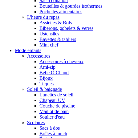
Sac à collation
Bouteilles & gourdes isothermes
Pochettes alimentaires
L'heure du repas
Assiettes & Bols
Biberons, gobelets & verres
Ustensiles
Bavettes & tabliers
Mini chef
Mode enfants
Accessoires
Accessoires à cheveux
Ami-zip
Bebe Ô Chaud
Bijoux
Tuques
Soleil & baignade
Lunettes de soleil
Chapeau UV
Couche de piscine
Maillot de bain
Soulier d'eau
Scolaires
Sacs à dos
Boîtes à lunch