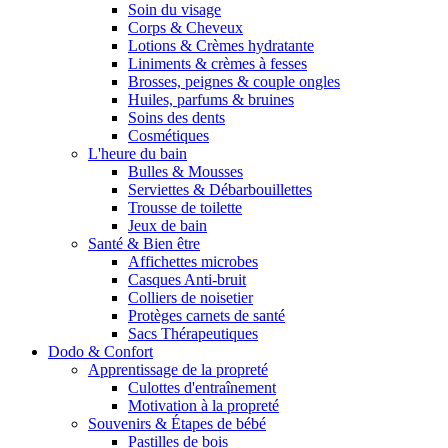
Soin du visage
Corps & Cheveux
Lotions & Crèmes hydratante
Liniments & crèmes à fesses
Brosses, peignes & couple ongles
Huiles, parfums & bruines
Soins des dents
Cosmétiques
L'heure du bain
Bulles & Mousses
Serviettes & Débarbouillettes
Trousse de toilette
Jeux de bain
Santé & Bien être
Affichettes microbes
Casques Anti-bruit
Colliers de noisetier
Protèges carnets de santé
Sacs Thérapeutiques
Dodo & Confort
Apprentissage de la propreté
Culottes d'entraînement
Motivation à la propreté
Souvenirs & Étapes de bébé
Pastilles de bois