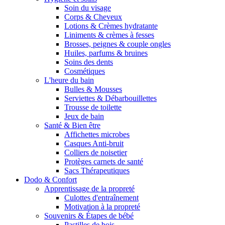
Soin du visage
Corps & Cheveux
Lotions & Crèmes hydratante
Liniments & crèmes à fesses
Brosses, peignes & couple ongles
Huiles, parfums & bruines
Soins des dents
Cosmétiques
L'heure du bain
Bulles & Mousses
Serviettes & Débarbouillettes
Trousse de toilette
Jeux de bain
Santé & Bien être
Affichettes microbes
Casques Anti-bruit
Colliers de noisetier
Protèges carnets de santé
Sacs Thérapeutiques
Dodo & Confort
Apprentissage de la propreté
Culottes d'entraînement
Motivation à la propreté
Souvenirs & Étapes de bébé
Pastilles de bois