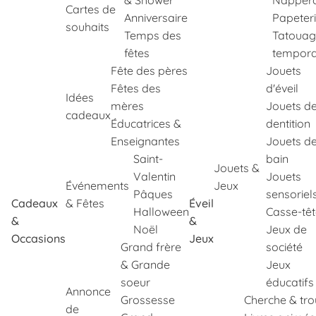
& Shower
Napper
Cartes de
Anniversaire
Papeter
souhaits
Temps des
Tatouag
fêtes
tempora
Fête des pères
Jouets
Fêtes des
d'éveil
Idées
mères
Jouets d
cadeaux
Éducatrices &
dentition
Enseignantes
Jouets d
Saint-
bain
Jouets &
Valentin
Jouets
Événements
Jeux
Pâques
sensoriel
Cadeaux
& Fêtes
Éveil
Halloween
Casse-tê
&
&
Noël
Jeux de
Occasions
Jeux
Grand frère
société
& Grande
Jeux
soeur
éducatifs
Annonce
Grossesse
Cherche & tr
de