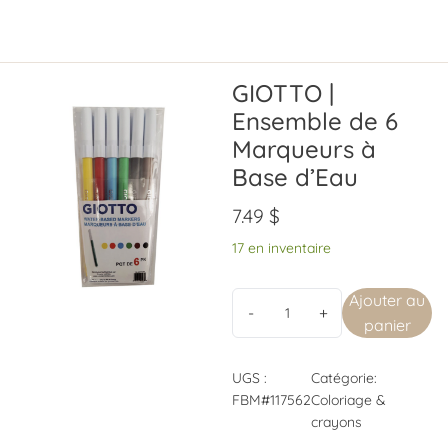
GIOTTO |
Ensemble de 6
Marqueurs à
Base d’Eau
7.49
$
17 en inventaire
Ajouter au
panier
UGS :
Catégorie:
FBM#117562
Coloriage &
crayons