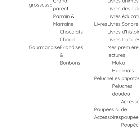
Grand-
Livres animés
grossesse
parent
Livres des od
Parrain &
Livres éducati
Marraine
Livres
Livres Sonore
Chocolats
Livres d'histoi
Chaud
Livres texturé
Gourmandise
Friandises
Mes première
&
lectures
Bonbons
Moka
Hugimals
Peluche
Les ptipoto
Peluches
doudou
Accesso
Poupées &
de
Accessoires
poupée
Poupée