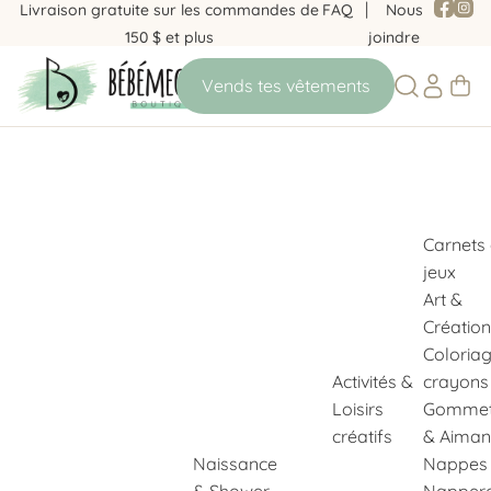
Livraison gratuite sur les commandes de
FAQ
Nous
150 $ et plus
joindre
Carnets
jeux
Art &
Création
Coloria
Activités &
crayons
Loisirs
Gommet
créatifs
& Aiman
Naissance
Nappes