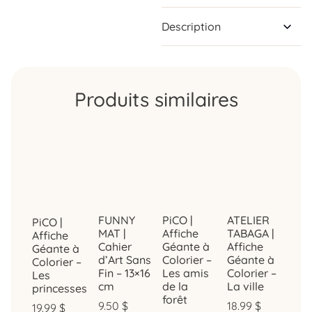
Description
Produits similaires
FUNNY
PiCO |
ATELIER
PiCO |
MAT |
Affiche
TABAGA |
Affiche
Cahier
Géante à
Affiche
Géante à
d’Art Sans
Colorier –
Géante à
Colorier –
Fin – 13×16
Les amis
Colorier –
Les
cm
de la
La ville
princesses
forêt
9.50
$
18.99
$
19.99
$