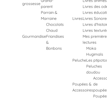
Grand-
Livres animés
grossesse
parent
Livres des od
Parrain &
Livres éducati
Marraine
Livres
Livres Sonore
Chocolats
Livres d'histoi
Chaud
Livres texturé
Gourmandise
Friandises
Mes première
&
lectures
Bonbons
Moka
Hugimals
Peluche
Les ptipoto
Peluches
doudou
Accesso
Poupées &
de
Accessoires
poupée
Poupée