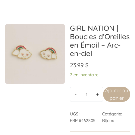
GIRL NATION |
Boucles d’Oreilles
en Émail – Arc-
en-ciel
23.99
$
2 en inventaire
Ajouter au
panier
UGS :
Catégorie:
FBM#462805
Bijoux