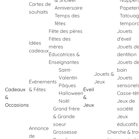
& Shower
Napper
Cartes de
Anniversaire
Papeter
souhaits
Temps des
Tatouag
fêtes
tempora
Fête des pères
Jouets
Fêtes des
d'éveil
Idées
mères
Jouets d
cadeaux
Éducatrices &
dentition
Enseignantes
Jouets d
Saint-
bain
Jouets &
Valentin
Jouets
Événements
Jeux
Pâques
sensoriel
Cadeaux
& Fêtes
Éveil
Halloween
Casse-tê
&
&
Noël
Jeux de
Occasions
Jeux
Grand frère
société
& Grande
Jeux
soeur
éducatifs
Annonce
Grossesse
Cherche & tr
de