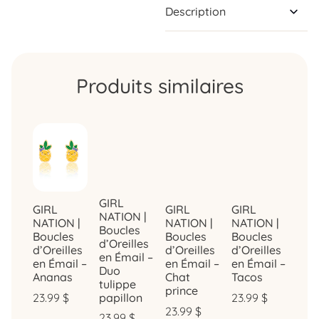
Description
Produits similaires
GIRL
GIRL
GIRL
GIRL
NATION |
NATION |
NATION |
NATION |
Boucles
Boucles
Boucles
Boucles
d’Oreilles
d’Oreilles
d’Oreilles
d’Oreilles
en Émail –
en Émail –
en Émail –
en Émail –
Duo
Tacos
Ananas
Chat
tulippe
prince
23.99
$
23.99
$
papillon
23.99
$
23.99
$