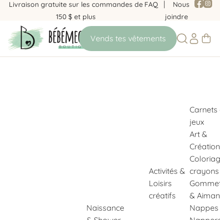
Livraison gratuite sur les commandes de
FAQ
Nous
150 $ et plus
joindre
Carnets
jeux
Art &
Création
Coloria
Activités &
crayons
Loisirs
Gommet
créatifs
& Aiman
Naissance
Nappes