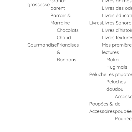
Grand-
Livres animés
grossesse
parent
Livres des od
Parrain &
Livres éducati
Marraine
Livres
Livres Sonore
Chocolats
Livres d'histoi
Chaud
Livres texturé
Gourmandise
Friandises
Mes première
&
lectures
Bonbons
Moka
Hugimals
Peluche
Les ptipoto
Peluches
doudou
Accesso
Poupées &
de
Accessoires
poupée
Poupée