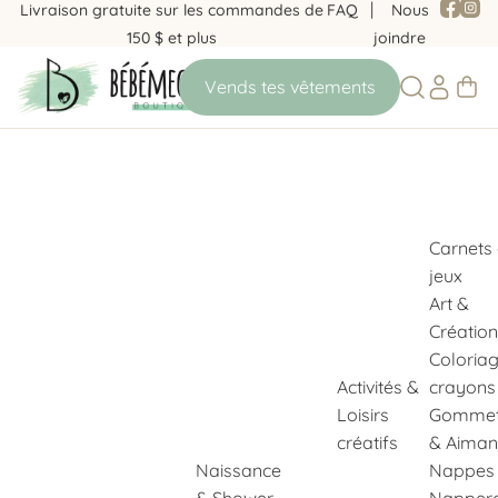
Livraison gratuite sur les commandes de
FAQ
Nous
150 $ et plus
joindre
Carnets
jeux
Art &
Création
Coloria
Activités &
crayons
Loisirs
Gommet
créatifs
& Aiman
Naissance
Nappes