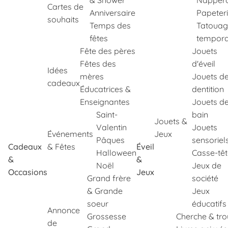
& Shower
Napper
Cartes de
Anniversaire
Papeter
souhaits
Temps des
Tatouag
fêtes
tempora
Fête des pères
Jouets
Fêtes des
d'éveil
Idées
mères
Jouets d
cadeaux
Éducatrices &
dentition
Enseignantes
Jouets d
Saint-
bain
Jouets &
Valentin
Jouets
Événements
Jeux
Pâques
sensoriel
Cadeaux
& Fêtes
Éveil
Halloween
Casse-tê
&
&
Noël
Jeux de
Occasions
Jeux
Grand frère
société
& Grande
Jeux
soeur
éducatifs
Annonce
Grossesse
Cherche & tr
de