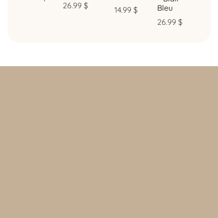
26.99
$
Bleu
14.99
$
26.99
$
Politique d’achat et retours
Politique de confidentialité
FAQ
Contact