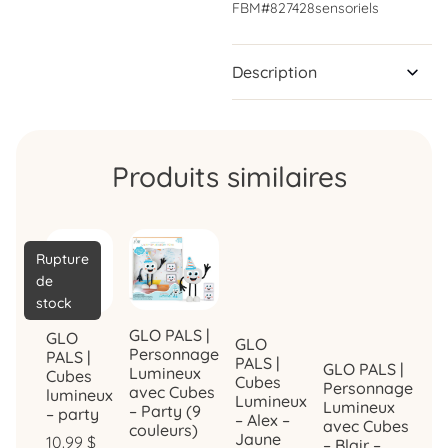
FBM#827428
sensoriels
Description
Produits similaires
Rupture
de
stock
GLO PALS |
GLO
GLO
Personnage
PALS |
PALS |
GLO PALS |
Lumineux
Cubes
Cubes
Personnage
avec Cubes
lumineux
Lumineux
Lumineux
– Party (9
– party
– Alex –
avec Cubes
couleurs)
Jaune
10.99
$
– Blair –