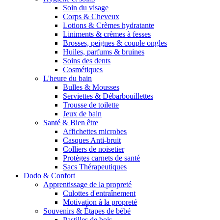
Soin du visage
Corps & Cheveux
Lotions & Crèmes hydratante
Liniments & crèmes à fesses
Brosses, peignes & couple ongles
Huiles, parfums & bruines
Soins des dents
Cosmétiques
L'heure du bain
Bulles & Mousses
Serviettes & Débarbouillettes
Trousse de toilette
Jeux de bain
Santé & Bien être
Affichettes microbes
Casques Anti-bruit
Colliers de noisetier
Protèges carnets de santé
Sacs Thérapeutiques
Dodo & Confort
Apprentissage de la propreté
Culottes d'entraînement
Motivation à la propreté
Souvenirs & Étapes de bébé
Pastilles de bois