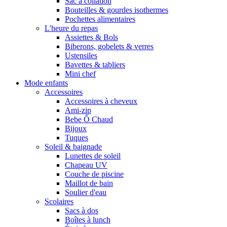
Sac à collation
Bouteilles & gourdes isothermes
Pochettes alimentaires
L'heure du repas
Assiettes & Bols
Biberons, gobelets & verres
Ustensiles
Bavettes & tabliers
Mini chef
Mode enfants
Accessoires
Accessoires à cheveux
Ami-zip
Bebe Ô Chaud
Bijoux
Tuques
Soleil & baignade
Lunettes de soleil
Chapeau UV
Couche de piscine
Maillot de bain
Soulier d'eau
Scolaires
Sacs à dos
Boîtes à lunch