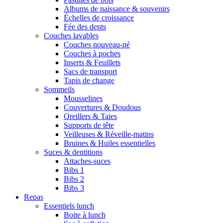
Albums de naissance & souvenirs
Échelles de croissance
Fée des dents
Couches lavables
Couches nouveau-né
Couches à poches
Inserts & Feuillets
Sacs de transport
Tapis de change
Sommeils
Mousselines
Couvertures & Doudous
Oreillers & Taies
Supports de tête
Veilleuses & Réveille-matins
Bruines & Huiles essentielles
Suces & dentitions
Attaches-suces
Bibs 1
Bibs 2
Bibs 3
Repas
Essentiels lunch
Boite à lunch