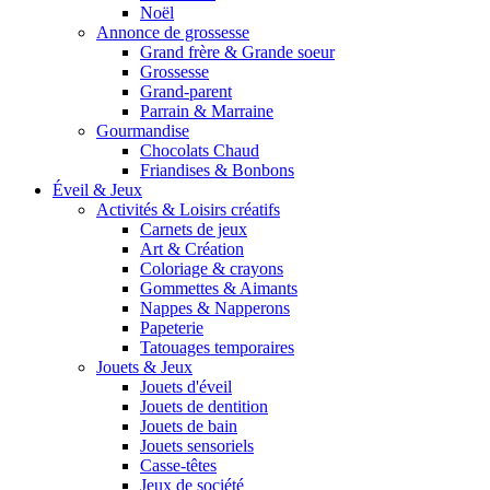
Noël
Annonce de grossesse
Grand frère & Grande soeur
Grossesse
Grand-parent
Parrain & Marraine
Gourmandise
Chocolats Chaud
Friandises & Bonbons
Éveil & Jeux
Activités & Loisirs créatifs
Carnets de jeux
Art & Création
Coloriage & crayons
Gommettes & Aimants
Nappes & Napperons
Papeterie
Tatouages temporaires
Jouets & Jeux
Jouets d'éveil
Jouets de dentition
Jouets de bain
Jouets sensoriels
Casse-têtes
Jeux de société