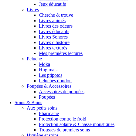
Jeux éducatifs
Livres
Cherche & trouve
Livres animés
Livres des odeurs
Livres éducatifs
Livres Sonores
Livres d'histoire
Livres texturés
Mes premières lectures
Peluche
Moka
Hugimals
Les ptipotos
Peluches doudou
Poupées & Accessoires
Accessoires de poupées
Poupées
Soins & Bains
Aux petits soins
Pharmacie
Protection contre le froid
Protection solaire & Chasse moustiques
Trousses de premiers soins
Hygiène et soins