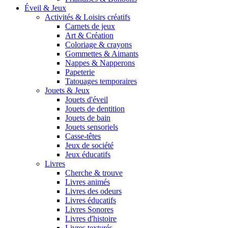
Éveil & Jeux
Activités & Loisirs créatifs
Carnets de jeux
Art & Création
Coloriage & crayons
Gommettes & Aimants
Nappes & Napperons
Papeterie
Tatouages temporaires
Jouets & Jeux
Jouets d'éveil
Jouets de dentition
Jouets de bain
Jouets sensoriels
Casse-têtes
Jeux de société
Jeux éducatifs
Livres
Cherche & trouve
Livres animés
Livres des odeurs
Livres éducatifs
Livres Sonores
Livres d'histoire
Livres texturés