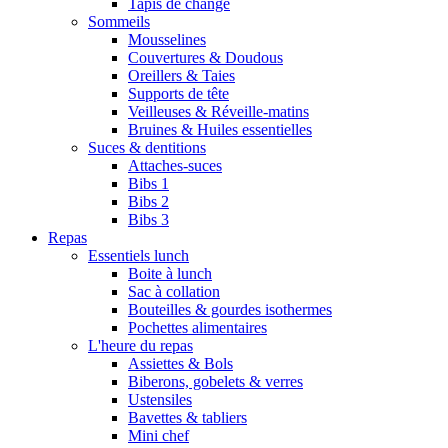
Tapis de change
Sommeils
Mousselines
Couvertures & Doudous
Oreillers & Taies
Supports de tête
Veilleuses & Réveille-matins
Bruines & Huiles essentielles
Suces & dentitions
Attaches-suces
Bibs 1
Bibs 2
Bibs 3
Repas
Essentiels lunch
Boite à lunch
Sac à collation
Bouteilles & gourdes isothermes
Pochettes alimentaires
L'heure du repas
Assiettes & Bols
Biberons, gobelets & verres
Ustensiles
Bavettes & tabliers
Mini chef