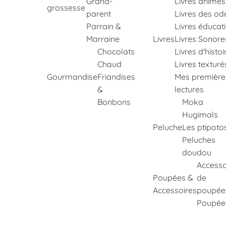
Grand-
Livres animés
grossesse
parent
Livres des od
Parrain &
Livres éducati
Marraine
Livres
Livres Sonore
Chocolats
Livres d'histoi
Chaud
Livres texturé
Gourmandise
Friandises
Mes première
&
lectures
Bonbons
Moka
Hugimals
Peluche
Les ptipoto
Peluches
doudou
Accesso
Poupées &
de
Accessoires
poupée
Poupée