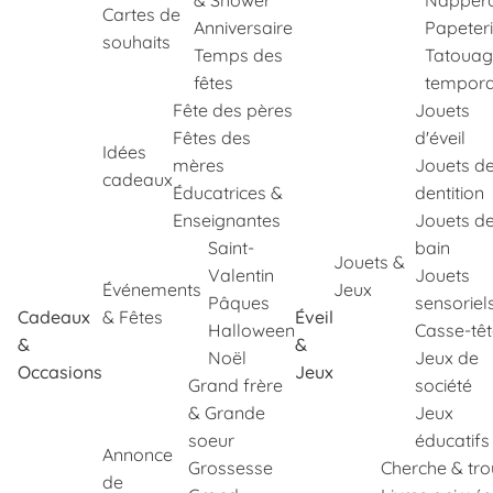
& Shower
Napper
Cartes de
Anniversaire
Papeter
souhaits
Temps des
Tatouag
fêtes
tempora
Fête des pères
Jouets
Fêtes des
d'éveil
Idées
mères
Jouets d
cadeaux
Éducatrices &
dentition
Enseignantes
Jouets d
Saint-
bain
Jouets &
Valentin
Jouets
Événements
Jeux
Pâques
sensoriel
Cadeaux
& Fêtes
Éveil
Halloween
Casse-tê
&
&
Noël
Jeux de
Occasions
Jeux
Grand frère
société
& Grande
Jeux
soeur
éducatifs
Annonce
Grossesse
Cherche & tr
de