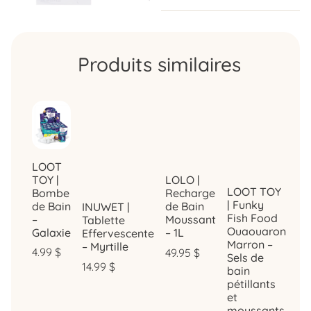
Produits similaires
LOOT
TOY |
LOLO |
LOOT TOY
Bombe
Recharge
| Funky
de Bain
de Bain
INUWET |
Fish Food
–
Moussant
Tablette
Ouaouaron
Galaxie
– 1L
Effervescente
Marron –
– Myrtille
4.99
$
49.95
$
Sels de
14.99
$
bain
pétillants
et
moussants