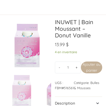
INUWET | Bain
Moussant –
Donut Vanille
13.99
$
4 en inventaire
Ajouter au
panier
UGS :
Catégorie:
Bulles
FBM#516561
& Mousses
Description