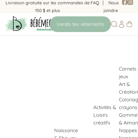
Livraison gratuite sur les commandes de
FAQ
Nous
150 $ et plus
joindre
Carnets
jeux
Art &
Création
Coloria
Activités &
crayons
Loisirs
Gommet
créatifs
& Aiman
Naissance
Nappes