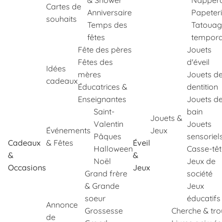
& Shower
Napper
Cartes de
Anniversaire
Papeter
souhaits
Temps des
Tatouag
fêtes
tempora
Fête des pères
Jouets
Fêtes des
d'éveil
Idées
mères
Jouets d
cadeaux
Éducatrices &
dentition
Enseignantes
Jouets d
Saint-
bain
Jouets &
Valentin
Jouets
Événements
Jeux
Pâques
sensoriel
Cadeaux
& Fêtes
Éveil
Halloween
Casse-tê
&
&
Noël
Jeux de
Occasions
Jeux
Grand frère
société
& Grande
Jeux
soeur
éducatifs
Annonce
Grossesse
Cherche & tr
de