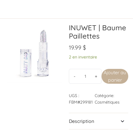
INUWET | Baume
Paillettes
19.99
$
2 en inventaire
Ajouter au
panier
UGS :
Catégorie:
FBM#299181
Cosmétiques
Description