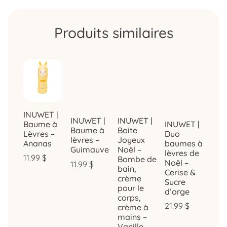
Produits similaires
INUWET |
INUWET |
INUWET |
INUWET |
Baume à
Baume à
Boite
Duo
Lèvres –
lèvres –
Joyeux
baumes à
Ananas
Guimauve
Noël –
lèvres de
11.99
$
Bombe de
Noël –
11.99
$
bain,
Cerise &
crème
Sucre
pour le
d’orge
corps,
21.99
$
crème à
mains –
Vanille