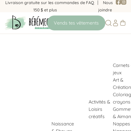
Livraison gratuite sur les commandes de
FAQ
Nous
150 $ et plus
joindre
Carnets
jeux
Art &
Création
Coloria
Activités &
crayons
Loisirs
Gommet
créatifs
& Aiman
Naissance
Nappes