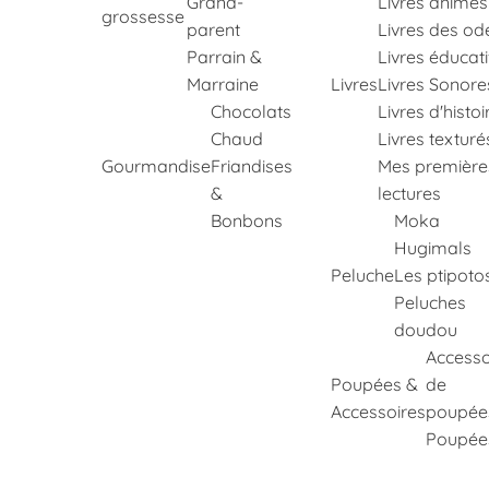
Grand-
Livres animés
grossesse
parent
Livres des od
Parrain &
Livres éducati
Marraine
Livres
Livres Sonore
Chocolats
Livres d'histoi
Chaud
Livres texturé
Gourmandise
Friandises
Mes première
&
lectures
Bonbons
Moka
Hugimals
Peluche
Les ptipoto
Peluches
doudou
Accesso
Poupées &
de
Accessoires
poupée
Poupée