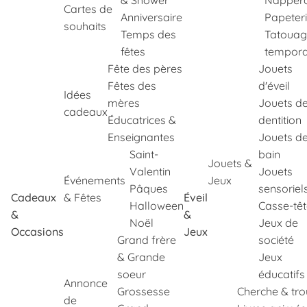
& Shower
Napper
Cartes de
Anniversaire
Papeter
souhaits
Temps des
Tatouag
fêtes
tempora
Fête des pères
Jouets
Fêtes des
d'éveil
Idées
mères
Jouets d
cadeaux
Éducatrices &
dentition
Enseignantes
Jouets d
Saint-
bain
Jouets &
Valentin
Jouets
Événements
Jeux
Pâques
sensoriel
Cadeaux
& Fêtes
Éveil
Halloween
Casse-tê
&
&
Noël
Jeux de
Occasions
Jeux
Grand frère
société
& Grande
Jeux
soeur
éducatifs
Annonce
Grossesse
Cherche & tr
de