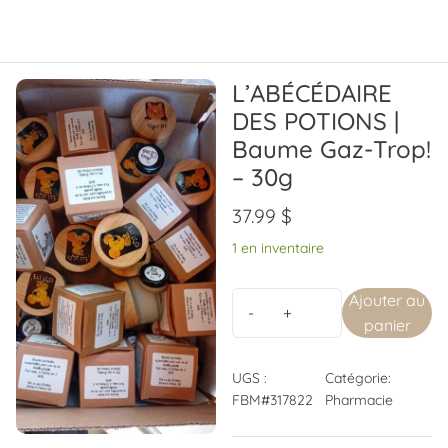
L’ABÉCÉDAIRE
DES POTIONS |
Baume Gaz-Trop!
– 30g
37.99
$
1 en inventaire
Ajouter au
panier
UGS :
Catégorie:
FBM#317822
Pharmacie