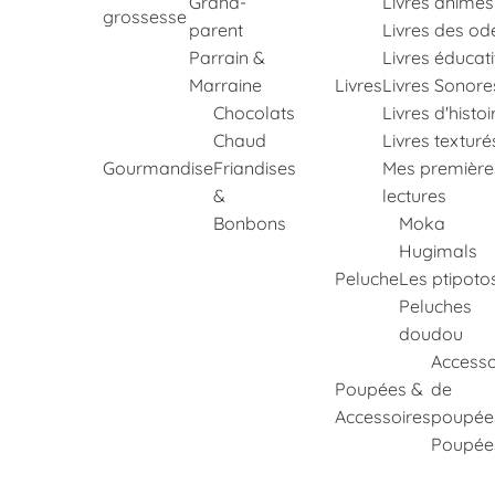
Grand-
Livres animés
grossesse
parent
Livres des od
Parrain &
Livres éducati
Marraine
Livres
Livres Sonore
Chocolats
Livres d'histoi
Chaud
Livres texturé
Gourmandise
Friandises
Mes première
&
lectures
Bonbons
Moka
Hugimals
Peluche
Les ptipoto
Peluches
doudou
Accesso
Poupées &
de
Accessoires
poupée
Poupée