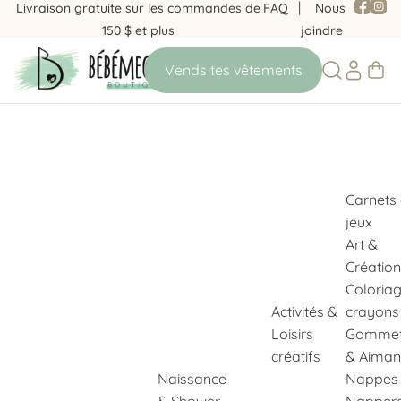
Livraison gratuite sur les commandes de
FAQ
Nous
150 $ et plus
joindre
Carnets
jeux
Art &
Création
Coloria
Activités &
crayons
Loisirs
Gommet
créatifs
& Aiman
Naissance
Nappes