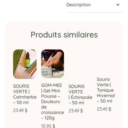
Description
Produits similaires
Souris
Verte |
GOM-MEE
SOURIS
SOURIS
Tonique
| Gel Mini
VERTE |
VERTE
Hivernal
Pousse –
Calmherbe
| Échinacée
– 50 ml
Douleurs
– 50 ml
– 50 ml
de
23.49
$
23.49
$
23.49
$
croissance
– 120g
15.95
$