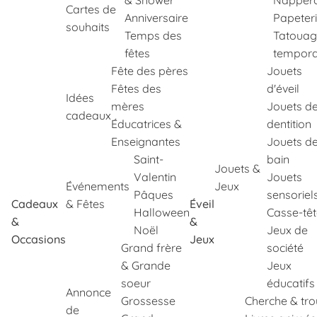
& Shower
Napper
Cartes de
Anniversaire
Papeter
souhaits
Temps des
Tatouag
fêtes
tempora
Fête des pères
Jouets
Fêtes des
d'éveil
Idées
mères
Jouets d
cadeaux
Éducatrices &
dentition
Enseignantes
Jouets d
Saint-
bain
Jouets &
Valentin
Jouets
Événements
Jeux
Pâques
sensoriel
Cadeaux
& Fêtes
Éveil
Halloween
Casse-tê
&
&
Noël
Jeux de
Occasions
Jeux
Grand frère
société
& Grande
Jeux
soeur
éducatifs
Annonce
Grossesse
Cherche & tr
de