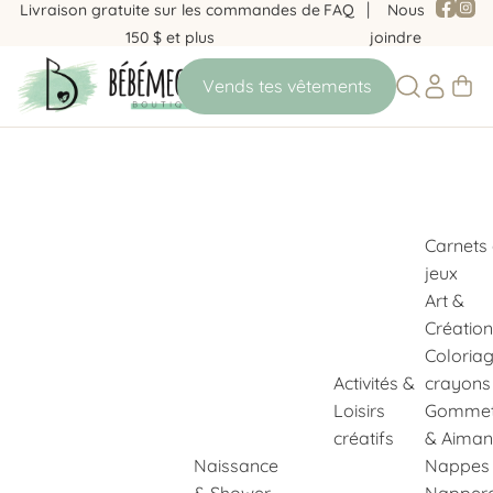
Livraison gratuite sur les commandes de
FAQ
Nous
150 $ et plus
joindre
Carnets
jeux
Art &
Création
Coloria
Activités &
crayons
Loisirs
Gommet
créatifs
& Aiman
Naissance
Nappes