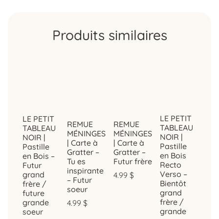
Produits similaires
LE PETIT
LE PETIT
REMUE
REMUE
TABLEAU
TABLEAU
MÉNINGES
MÉNINGES
NOIR |
NOIR |
| Carte à
| Carte à
Pastille
Pastille
Gratter –
Gratter –
en Bois
en Bois –
Tu es
Futur frère
Recto
Futur
inspirante
Verso –
grand
4.99
$
– Futur
Bientôt
frère /
soeur
grand
future
frère /
grande
4.99
$
grande
soeur