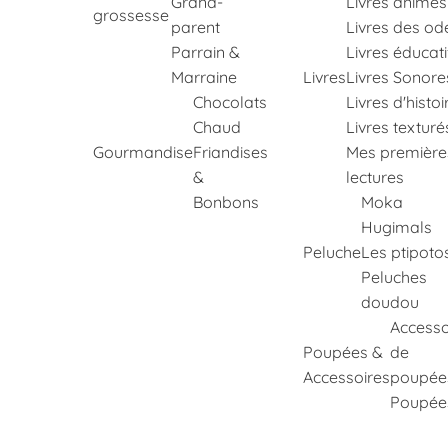
Grand-
Livres animés
grossesse
parent
Livres des od
Parrain &
Livres éducati
Marraine
Livres
Livres Sonore
Chocolats
Livres d'histoi
Chaud
Livres texturé
Gourmandise
Friandises
Mes première
&
lectures
Bonbons
Moka
Hugimals
Peluche
Les ptipoto
Peluches
doudou
Accesso
Poupées &
de
Accessoires
poupée
Poupée