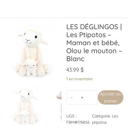
LES DÉGLINGOS |
Les Ptipotos –
Maman et bébé,
Olou le mouton –
Blanc
43.99
$
1 en inventaire
Ajouter au
panier
UGS :
Catégorie:
Les
FBM#178856
ptipotos