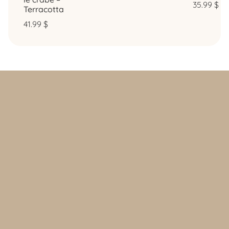
35.99
$
Terracotta
41.99
$
Politique d’achat et retours
Politique de confidentialité
FAQ
Contact