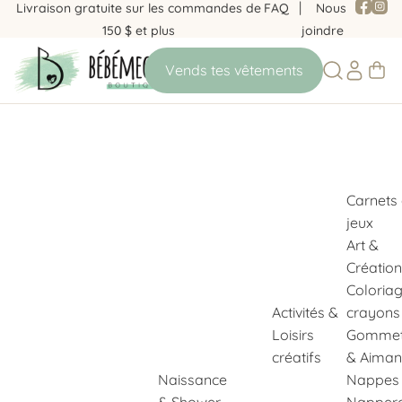
Livraison gratuite sur les commandes de
FAQ
Nous
150 $ et plus
joindre
Carnets
jeux
Art &
Création
Coloria
Activités &
crayons
Loisirs
Gommet
créatifs
& Aiman
Naissance
Nappes