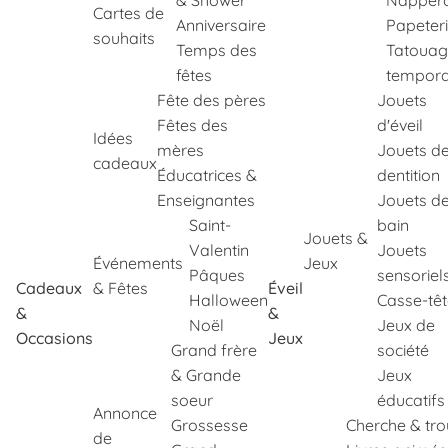
& Shower
Napper
Cartes de
Anniversaire
Papeter
souhaits
Temps des
Tatouag
fêtes
tempora
Fête des pères
Jouets
Fêtes des
d'éveil
Idées
mères
Jouets d
cadeaux
Éducatrices &
dentition
Enseignantes
Jouets d
Saint-
bain
Jouets &
Valentin
Jouets
Événements
Jeux
Pâques
sensoriel
Cadeaux
& Fêtes
Éveil
Halloween
Casse-tê
&
&
Noël
Jeux de
Occasions
Jeux
Grand frère
société
& Grande
Jeux
soeur
éducatifs
Annonce
Grossesse
Cherche & tr
de