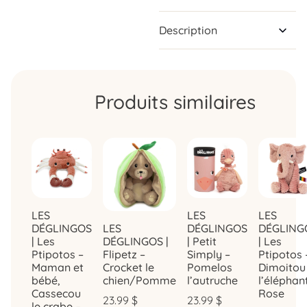
Description
Produits similaires
LES
LES
LES
DÉGLINGOS
LES
DÉGLINGOS
DÉGLING
| Les
DÉGLINGOS |
| Petit
| Les
Ptipotos –
Flipetz –
Simply –
Ptipotos 
Maman et
Crocket le
Pomelos
Dimoitou
bébé,
chien/Pomme
l’autruche
l’éléphan
Cassecou
Rose
23.99
$
23.99
$
le crabe –