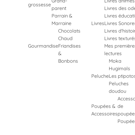
Grand-
Livres animés
grossesse
parent
Livres des od
Parrain &
Livres éducati
Marraine
Livres
Livres Sonore
Chocolats
Livres d'histoi
Chaud
Livres texturé
Gourmandise
Friandises
Mes première
&
lectures
Bonbons
Moka
Hugimals
Peluche
Les ptipoto
Peluches
doudou
Accesso
Poupées &
de
Accessoires
poupée
Poupée