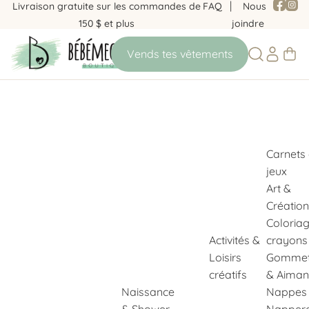
Livraison gratuite sur les commandes de
FAQ
Nous
150 $ et plus
joindre
Carnets
jeux
Art &
Création
Coloria
Activités &
crayons
Loisirs
Gommet
créatifs
& Aiman
Naissance
Nappes