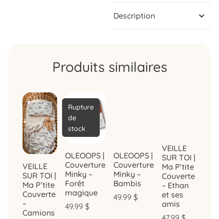
Description
Produits similaires
Rupture
de
stock
VEILLE
OLEOOPS |
OLEOOPS |
SUR TOI |
Couverture
Couverture
VEILLE
Ma P’tite
Minky –
Minky –
SUR TOI |
Couverte
Forêt
Bambis
Ma P’tite
– Ethan
magique
Couverte
et ses
49.99
$
–
amis
49.99
$
Camions
47.99
$