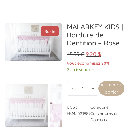
MALARKEY KIDS |
Solde
Bordure de
Dentition – Rose
45.99
$
9.20
$
Vous économisez 80%
2 en inventaire
Ajouter au
panier
UGS :
Catégorie:
FBM#521987
Couvertures &
Doudous