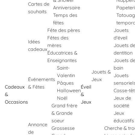
& Shower
Napper
Cartes de
Anniversaire
Papeter
souhaits
Temps des
Tatouag
fêtes
tempora
Fête des pères
Jouets
Fêtes des
d'éveil
Idées
mères
Jouets d
cadeaux
Éducatrices &
dentition
Enseignantes
Jouets d
Saint-
bain
Jouets &
Valentin
Jouets
Événements
Jeux
Pâques
sensoriel
Cadeaux
& Fêtes
Éveil
Halloween
Casse-tê
&
&
Noël
Jeux de
Occasions
Jeux
Grand frère
société
& Grande
Jeux
soeur
éducatifs
Annonce
Grossesse
Cherche & tr
de