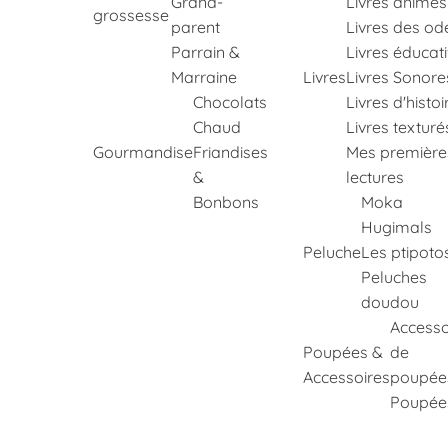
Grand-
Livres animés
grossesse
parent
Livres des od
Parrain &
Livres éducati
Marraine
Livres
Livres Sonore
Chocolats
Livres d'histoi
Chaud
Livres texturé
Gourmandise
Friandises
Mes première
&
lectures
Bonbons
Moka
Hugimals
Peluche
Les ptipoto
Peluches
doudou
Accesso
Poupées &
de
Accessoires
poupée
Poupée