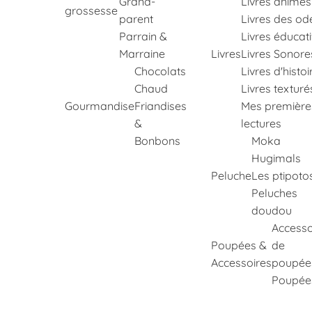
Grand-
Livres animés
grossesse
parent
Livres des od
Parrain &
Livres éducati
Marraine
Livres
Livres Sonore
Chocolats
Livres d'histoi
Chaud
Livres texturé
Gourmandise
Friandises
Mes première
&
lectures
Bonbons
Moka
Hugimals
Peluche
Les ptipoto
Peluches
doudou
Accesso
Poupées &
de
Accessoires
poupée
Poupée