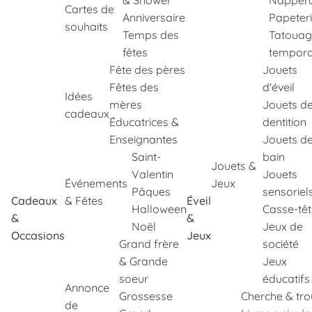
& Shower
Napper
Cartes de
Anniversaire
Papeter
souhaits
Temps des
Tatouag
fêtes
tempora
Fête des pères
Jouets
Fêtes des
d'éveil
Idées
mères
Jouets d
cadeaux
Éducatrices &
dentition
Enseignantes
Jouets d
Saint-
bain
Jouets &
Valentin
Jouets
Événements
Jeux
Pâques
sensoriel
Cadeaux
& Fêtes
Éveil
Halloween
Casse-tê
&
&
Noël
Jeux de
Occasions
Jeux
Grand frère
société
& Grande
Jeux
soeur
éducatifs
Annonce
Grossesse
Cherche & tr
de