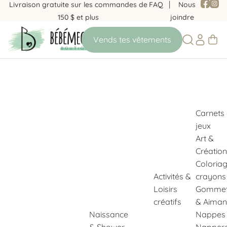
Livraison gratuite sur les commandes de
FAQ
Nous
150 $ et plus
joindre
Carnets
jeux
Art &
Création
Coloria
Activités &
crayons
Loisirs
Gommet
créatifs
& Aiman
Naissance
Nappes