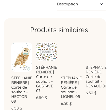
Description
Produits similaires
STÉPHANIE
STÉPHANIE
RENIÈRE |
RENIÈRE |
Carte de
Carte de
STÉPHANIE
STÉPHANIE
souhait –
souhait –
RENIÈRE |
RENIÈRE |
GUSTAVE
RENAUD 01
Carte de
Carte de
07
souhait –
souhait –
6.50
$
HECTOR
LIONEL 05
6.50
$
08
6.50
$
6.50
$