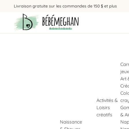
Livraison gratuite sur les commandes de 150 $ et plus
Car
jeux
Art 
Cré
Col
Activités &
cra
Loisirs
Gom
créatifs
& A
Naissance
Nap