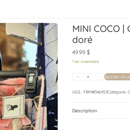
MINI COCO | 
doré
49.99
$
1 en inventaire
Ajouter au 
UGS :
FBM#346453
Catégorie:
C
Description