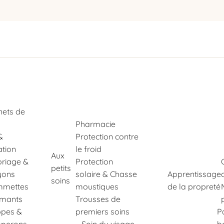
nets de
Pharmacie
&
Protection contre
ation
le froid
Aux
oriage &
Protection
petits
yons
solaire & Chasse
Apprentissage
soins
mettes
moustiques
de la propreté
imants
Trousses de
pes &
premiers soins
P