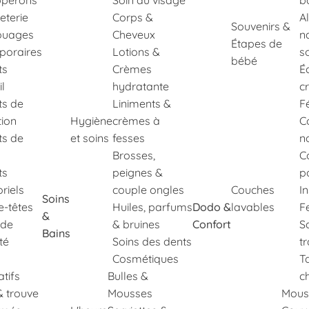
perons
Soin du visage
b
eterie
Corps &
A
Souvenirs &
ouages
Cheveux
n
Étapes de
poraires
Lotions &
s
bébé
ts
Crèmes
É
il
hydratante
c
ts de
Liniments &
F
tion
Hygiène
crèmes à
C
ts de
et soins
fesses
n
Brosses,
C
ts
peignes &
p
riels
couple ongles
Couches
I
Soins
e-têtes
Huiles, parfums
Dodo &
lavables
Fe
&
 de
& bruines
Confort
S
Bains
té
Soins des dents
t
Cosmétiques
T
tifs
Bulles &
c
& trouve
Mousses
Mous