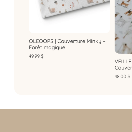
OLEOOPS | Couverture Minky –
Forêt magique
49.99
$
VEILLE
Couver
48.00
$