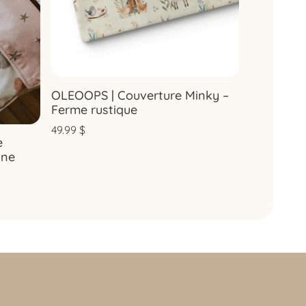
OLEOOPS | Couverture Minky –
Ferme rustique
49.99
$
e
ine