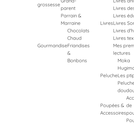
Grand-
Livres an
grossesse
parent
Livres de
Parrain &
Livres éd
Marraine
Livres
Livres So
Chocolats
Livres d'h
Chaud
Livres te
Gourmandise
Friandises
Mes prem
&
lectures
Bonbons
Moka
Hugima
Peluche
Les pti
Peluch
doudo
Acc
Poupées &
de
Accessoires
po
Po