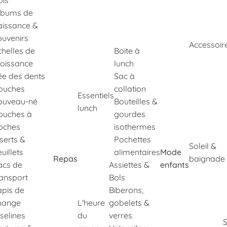
ois
lbums de
aissance &
ouvenirs
Accessoir
chelles de
Boite à
roissance
lunch
ée des dents
Sac à
ouches
collation
Essentiels
ouveau-né
Bouteilles &
lunch
ouches à
gourdes
oches
isothermes
nserts &
Pochettes
Soleil &
uillets
alimentaires
Mode
Repas
baignade
acs de
Assiettes &
enfants
ransport
Bols
apis de
Biberons,
hange
L'heure
gobelets &
selines
du
verres