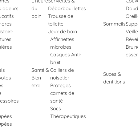
imés
L'heure
Serviettes &
Couve
s odeurs
du
Débarbouillettes
Doud
ucatifs
bain
Trousse de
Oreil
nores
toilette
Sommeils
Suppo
istoire
Jeux de bain
Veill
xturés
Affichettes
Révei
ières
microbes
Bruin
Casques Anti-
essen
bruit
ls
Santé &
Colliers de
Suces &
potos
Bien
noisetier
dentitions
es
être
Protèges
u
carnets de
essoires
santé
Sacs
upées
Thérapeutiques
upées