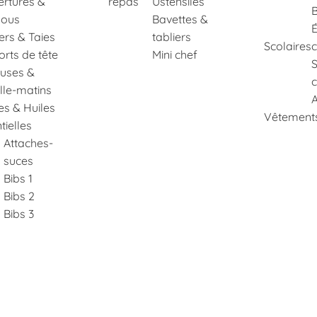
rtures &
repas
Ustensiles
B
ous
Bavettes &
É
lers & Taies
tabliers
Scolaires
rts de tête
Mini chef
euses &
c
lle-matins
A
es & Huiles
Vêtements
tielles
Attaches-
suces
Bibs 1
Bibs 2
Bibs 3