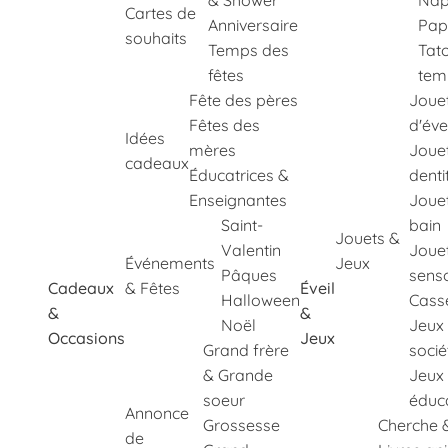
& Shower
Nap
Cartes de
Anniversaire
Pap
souhaits
Temps des
Tat
fêtes
tem
Fête des pères
Joue
Fêtes des
d'éve
Idées
mères
Joue
cadeaux
Éducatrices &
denti
Enseignantes
Joue
Saint-
bain
Jouets &
Valentin
Joue
Événements
Jeux
Pâques
senso
Cadeaux
& Fêtes
Éveil
Halloween
Cass
&
&
Noël
Jeux
Occasions
Jeux
Grand frère
socié
& Grande
Jeux
soeur
éduca
Annonce
Grossesse
Cherche 
de