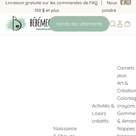
Livraison gratuite sur les commandes de
FAQ
Nous
150 $ et plus
joindre
Carnets
jeux
Art &
Création
Coloria
Activités &
crayons
Loisirs
Gommet
créatifs
& Aiman
Naissance
Nappes