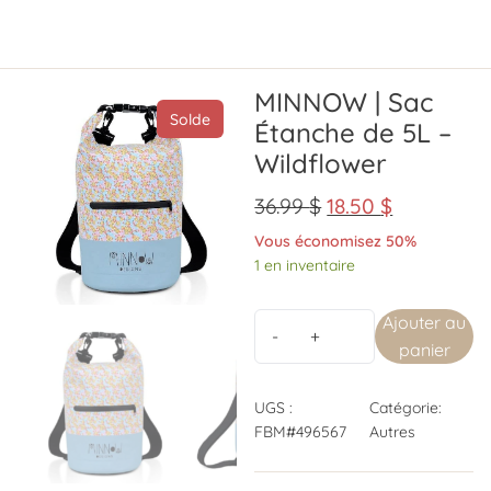
MINNOW | Sac
Solde
Étanche de 5L –
Wildflower
36.99
$
18.50
$
Vous économisez 50%
1 en inventaire
Ajouter au
panier
UGS :
Catégorie:
FBM#496567
Autres