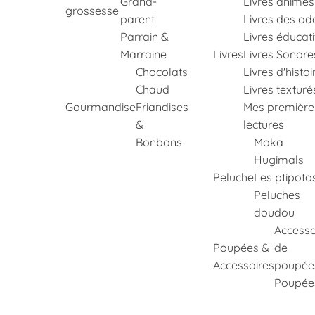
Grand-
Livres animés
grossesse
parent
Livres des od
Parrain &
Livres éducati
Marraine
Livres
Livres Sonore
Chocolats
Livres d'histoi
Chaud
Livres texturé
Gourmandise
Friandises
Mes première
&
lectures
Bonbons
Moka
Hugimals
Peluche
Les ptipoto
Peluches
doudou
Accesso
Poupées &
de
Accessoires
poupée
Poupée