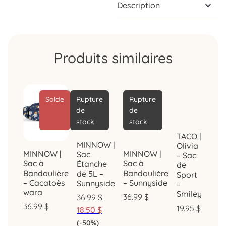
Description
Produits similaires
Solde
Rupture
Rupture
de
de
stock
stock
TACO |
MINNOW |
Olivia
MINNOW |
MINNOW |
Sac
– Sac
Sac à
Sac à
Étanche
de
Bandoulière
Bandoulière
de 5L –
Sport
– Cacatoès
– Sunnyside
Sunnyside
–
wara
Smiley
36.99
$
36.99
$
36.99
$
19.95
$
18.50
$
(-50%)