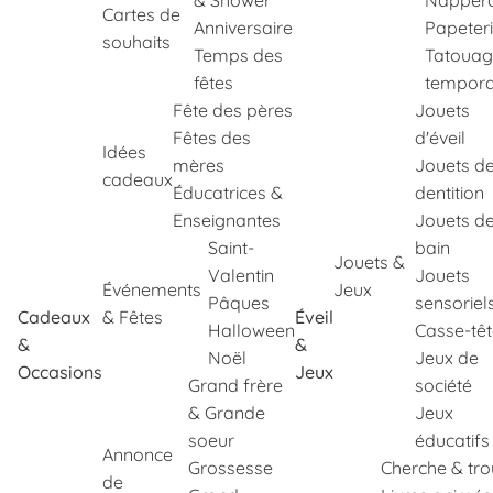
& Shower
Napper
Cartes de
Anniversaire
Papeter
souhaits
Temps des
Tatouag
fêtes
tempora
Fête des pères
Jouets
Fêtes des
d'éveil
Idées
mères
Jouets d
cadeaux
Éducatrices &
dentition
Enseignantes
Jouets d
Saint-
bain
Jouets &
Valentin
Jouets
Événements
Jeux
Pâques
sensoriel
Cadeaux
& Fêtes
Éveil
Halloween
Casse-tê
&
&
Noël
Jeux de
Occasions
Jeux
Grand frère
société
& Grande
Jeux
soeur
éducatifs
Annonce
Grossesse
Cherche & tr
de