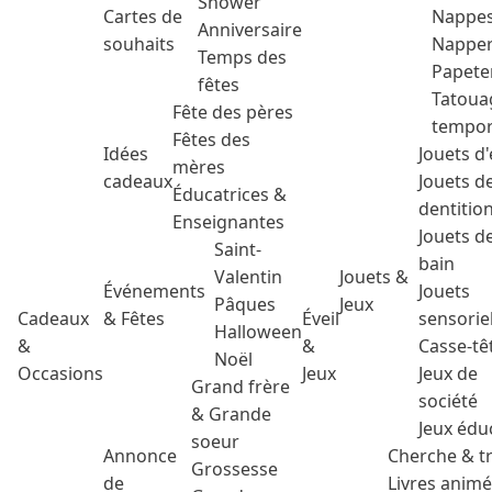
Shower
Cartes de
Nappe
Anniversaire
souhaits
Nappe
Temps des
Papete
fêtes
Tatoua
Fête des pères
tempor
Fêtes des
Idées
Jouets d'
mères
cadeaux
Jouets d
Éducatrices &
dentitio
Enseignantes
Jouets d
Saint-
bain
Valentin
Jouets &
Événements
Jouets
Pâques
Jeux
Cadeaux
& Fêtes
Éveil
sensorie
Halloween
&
&
Casse-tê
Noël
Occasions
Jeux
Jeux de
Grand frère
société
& Grande
Jeux édu
soeur
Annonce
Cherche & t
Grossesse
de
Livres anim