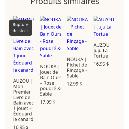
Produits similaires
Rupture
de stock
AUZOU |
Juju La
Tortue
NOÜKA |
16.95
$
Pichet de
NOÜKA |
Rinçage –
Jouet de
Sable
Bain Ours
AUZOU |
– Rose
12.99
$
Mon
poudré &
Premier
Sable
Livre de
17.99
$
Bain avec
1 jouet –
Édouard
le canard
16.95
$