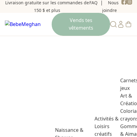
Livraison gratuite sur les commandes de
FAQ
Nous
150 $ et plus
joindre
Carnet
jeux
Art &
Créati
Colori
Activités &
crayon
Loisirs
Gomme
Naissance &
créatifs
& Aima