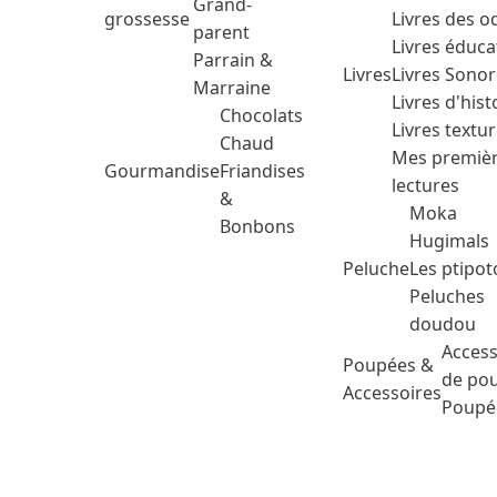
Grand-
grossesse
Livres des o
parent
Livres éduca
Parrain &
Livres
Livres Sono
Marraine
Livres d'hist
Chocolats
Livres textu
Chaud
Mes premiè
Gourmandise
Friandises
lectures
&
Moka
Bonbons
Hugimals
Peluche
Les ptipot
Peluches
doudou
Access
Poupées &
de po
Accessoires
Poupé