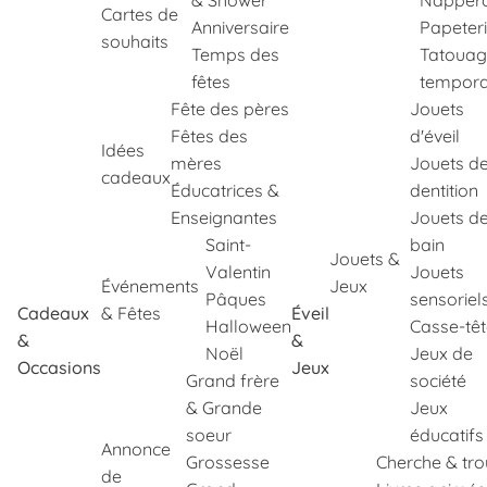
& Shower
Napper
Cartes de
Anniversaire
Papeter
souhaits
Temps des
Tatouag
fêtes
tempora
Fête des pères
Jouets
Fêtes des
d'éveil
Idées
mères
Jouets d
cadeaux
Éducatrices &
dentition
Enseignantes
Jouets d
Saint-
bain
Jouets &
Valentin
Jouets
Événements
Jeux
Pâques
sensoriel
Cadeaux
& Fêtes
Éveil
Halloween
Casse-tê
&
&
Noël
Jeux de
Occasions
Jeux
Grand frère
société
& Grande
Jeux
soeur
éducatifs
Annonce
Grossesse
Cherche & tr
de