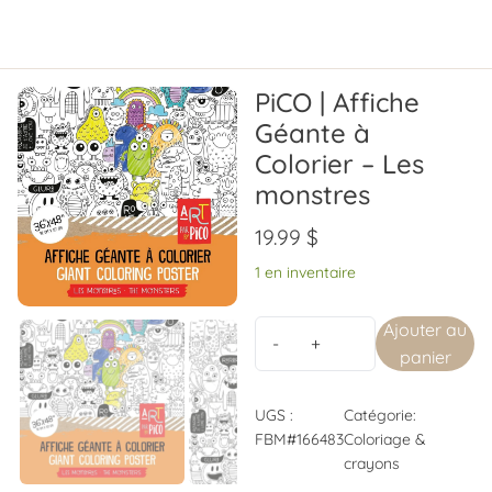
PiCO | Affiche
Géante à
Colorier – Les
monstres
19.99
$
1 en inventaire
Ajouter au
panier
UGS :
Catégorie:
FBM#166483
Coloriage &
crayons