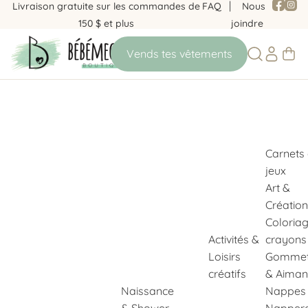
Livraison gratuite sur les commandes de
FAQ
Nous
150 $ et plus
joindre
Carnets
jeux
Art &
Création
Coloria
Activités &
crayons
Loisirs
Gommet
créatifs
& Aiman
Naissance
Nappes