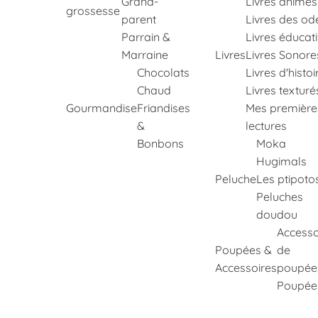
Grand-
Livres animés
grossesse
parent
Livres des od
Parrain &
Livres éducati
Marraine
Livres
Livres Sonore
Chocolats
Livres d'histoi
Chaud
Livres texturé
Gourmandise
Friandises
Mes première
&
lectures
Bonbons
Moka
Hugimals
Peluche
Les ptipoto
Peluches
doudou
Accesso
Poupées &
de
Accessoires
poupée
Poupée