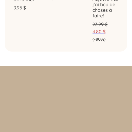
j’ai bcp de
9.95
$
choses à
faire!
23.99
$
4.80
$
(-80%)
Politique d’achat et retours