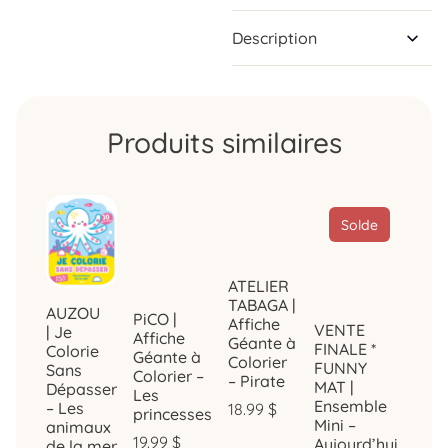
Description
Produits similaires
Solde
ATELIER
TABAGA |
AUZOU
PiCO |
Affiche
VENTE
| Je
Affiche
Géante à
FINALE *
Colorie
Géante à
Colorier
FUNNY
Sans
Colorier –
– Pirate
MAT |
Dépasser
Les
Ensemble
– Les
18.99
$
princesses
Mini –
animaux
19.99
$
Aujourd’hui,
de la mer