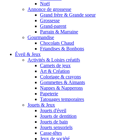
Noël
Annonce de grossesse
Grand frère & Grande soeur
Grossesse
Grand-parent
Parrain & Marraine
Gourmandise
Chocolats Chaud
Friandises & Bonbons
Éveil & Jeux
Activités & Loisirs créatifs
Carnets de jeux
Art & Création
Coloriage & crayons
Gommettes & Aimants
Nappes & Napperons
Papeterie
Tatouages temporaires
Jouets & Jeux
Jouets d'éveil
Jouets de dentition
Jouets de bain
Jouets sensoriels
Casse-têtes
Jeux de société