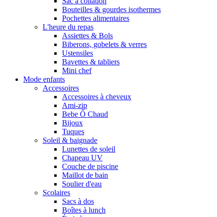
Sac à collation
Bouteilles & gourdes isothermes
Pochettes alimentaires
L'heure du repas
Assiettes & Bols
Biberons, gobelets & verres
Ustensiles
Bavettes & tabliers
Mini chef
Mode enfants
Accessoires
Accessoires à cheveux
Ami-zip
Bebe Ô Chaud
Bijoux
Tuques
Soleil & baignade
Lunettes de soleil
Chapeau UV
Couche de piscine
Maillot de bain
Soulier d'eau
Scolaires
Sacs à dos
Boîtes à lunch