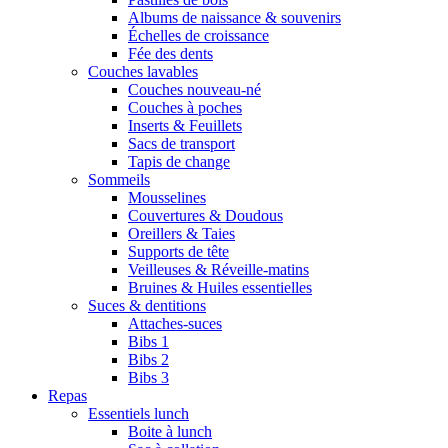
Albums de naissance & souvenirs
Échelles de croissance
Fée des dents
Couches lavables
Couches nouveau-né
Couches à poches
Inserts & Feuillets
Sacs de transport
Tapis de change
Sommeils
Mousselines
Couvertures & Doudous
Oreillers & Taies
Supports de tête
Veilleuses & Réveille-matins
Bruines & Huiles essentielles
Suces & dentitions
Attaches-suces
Bibs 1
Bibs 2
Bibs 3
Repas
Essentiels lunch
Boite à lunch