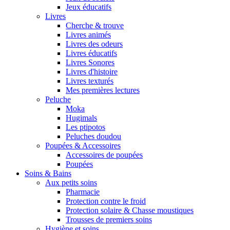
Jeux éducatifs
Livres
Cherche & trouve
Livres animés
Livres des odeurs
Livres éducatifs
Livres Sonores
Livres d'histoire
Livres texturés
Mes premières lectures
Peluche
Moka
Hugimals
Les ptipotos
Peluches doudou
Poupées & Accessoires
Accessoires de poupées
Poupées
Soins & Bains
Aux petits soins
Pharmacie
Protection contre le froid
Protection solaire & Chasse moustiques
Trousses de premiers soins
Hygiène et soins