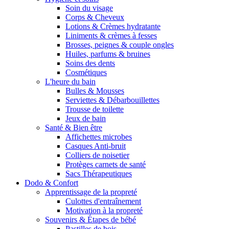
Soin du visage
Corps & Cheveux
Lotions & Crèmes hydratante
Liniments & crèmes à fesses
Brosses, peignes & couple ongles
Huiles, parfums & bruines
Soins des dents
Cosmétiques
L'heure du bain
Bulles & Mousses
Serviettes & Débarbouillettes
Trousse de toilette
Jeux de bain
Santé & Bien être
Affichettes microbes
Casques Anti-bruit
Colliers de noisetier
Protèges carnets de santé
Sacs Thérapeutiques
Dodo & Confort
Apprentissage de la propreté
Culottes d'entraînement
Motivation à la propreté
Souvenirs & Étapes de bébé
Pastilles de bois