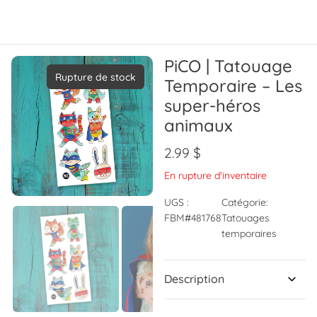
PiCO | Tatouage
Rupture de stock
Temporaire – Les
super-héros
animaux
2.99
$
En rupture d'inventaire
UGS :
Catégorie:
FBM#481768
Tatouages
temporaires
Description