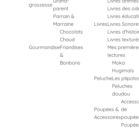
Grand-
Livres animés
grossesse
parent
Livres des od
Parrain &
Livres éducati
Marraine
Livres
Livres Sonore
Chocolats
Livres d'histoi
Chaud
Livres texturé
Gourmandise
Friandises
Mes première
&
lectures
Bonbons
Moka
Hugimals
Peluche
Les ptipoto
Peluches
doudou
Accesso
Poupées &
de
Accessoires
poupée
Poupée