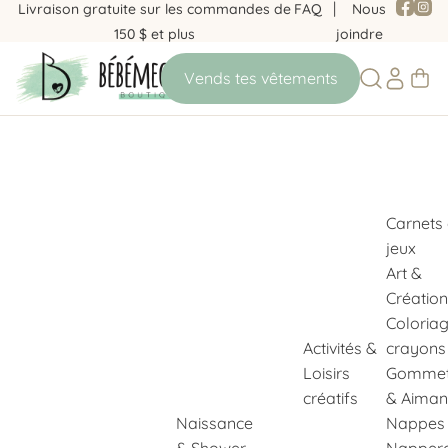
Livraison gratuite sur les commandes de
FAQ
Nous
150 $ et plus
joindre
Carnets
jeux
Art &
Création
Coloria
Activités &
crayons
Loisirs
Gommet
créatifs
& Aiman
Naissance
Nappes