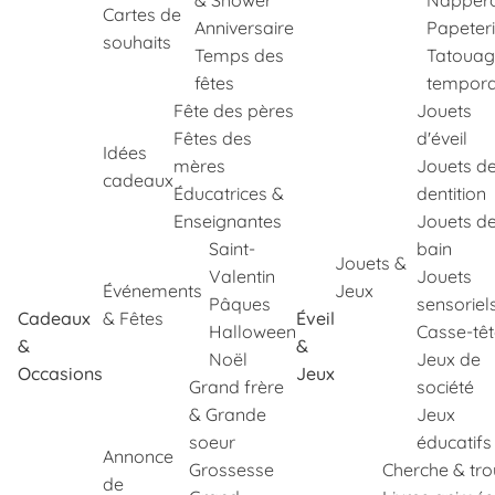
& Shower
Napper
Cartes de
Anniversaire
Papeter
souhaits
Temps des
Tatouag
fêtes
tempora
Fête des pères
Jouets
Fêtes des
d'éveil
Idées
mères
Jouets d
cadeaux
Éducatrices &
dentition
Enseignantes
Jouets d
Saint-
bain
Jouets &
Valentin
Jouets
Événements
Jeux
Pâques
sensoriel
Cadeaux
& Fêtes
Éveil
Halloween
Casse-tê
&
&
Noël
Jeux de
Occasions
Jeux
Grand frère
société
& Grande
Jeux
soeur
éducatifs
Annonce
Grossesse
Cherche & tr
de