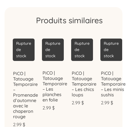
Produits similaires
Rupture
Rupture
Rupture
Rupture
de
de
de
de
stock
stock
stock
stock
PiCO |
PiCO |
PiCO |
PiCO |
Tatouage
Tatouage
Tatouage
Tatouage
Temporaire
Temporaire
Temporaire
Temporaire
– Les
– Les chics
– Les minis
–
planches
loups
sushis
Promenade
en folie
d’automne
2.99
$
2.99
$
avec le
2.99
$
chaperon
rouge
2.99
$