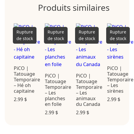
Produits similaires
Rupture
Rupture
Rupture
Rupture
de stock
de stock
de stock
de stock
PiCO |
PiCO |
Tatouage
Tatouage
PiCO |
PiCO |
Temporaire
Temporaire
Tatouage
Tatouage
– Hé oh
– Les
Temporaire
Temporaire
capitaine
sirènes
– Les
– Les
planches
animaux
2.99
$
2.99
$
en folie
du Canada
2.99
$
2.99
$