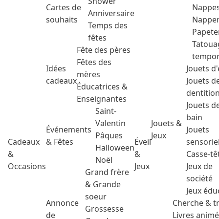
Shower
Cartes de
Nappe
Anniversaire
souhaits
Nappe
Temps des
Papete
fêtes
Tatoua
Fête des pères
tempor
Fêtes des
Idées
Jouets d'
mères
cadeaux
Jouets d
Éducatrices &
dentitio
Enseignantes
Jouets d
Saint-
bain
Valentin
Jouets &
Événements
Jouets
Pâques
Jeux
Cadeaux
& Fêtes
Éveil
sensorie
Halloween
&
&
Casse-tê
Noël
Occasions
Jeux
Jeux de
Grand frère
société
& Grande
Jeux édu
soeur
Annonce
Cherche & t
Grossesse
de
Livres anim