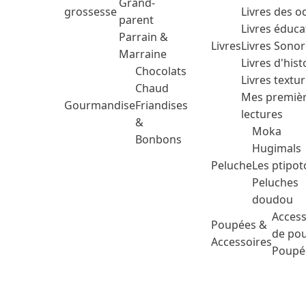
Grand-
grossesse
Livres des o
parent
Livres éduca
Parrain &
Livres
Livres Sono
Marraine
Livres d'hist
Chocolats
Livres textu
Chaud
Mes premiè
Gourmandise
Friandises
lectures
&
Moka
Bonbons
Hugimals
Peluche
Les ptipot
Peluches
doudou
Access
Poupées &
de po
Accessoires
Poupé