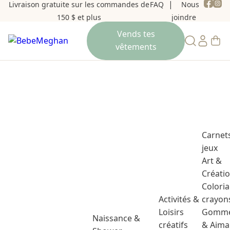
Livraison gratuite sur les commandes de
FAQ
Nous
150 $ et plus
joindre
Carnet
jeux
Art &
Créati
Colori
Activités &
crayon
Loisirs
Gomme
Naissance &
créatifs
& Aima