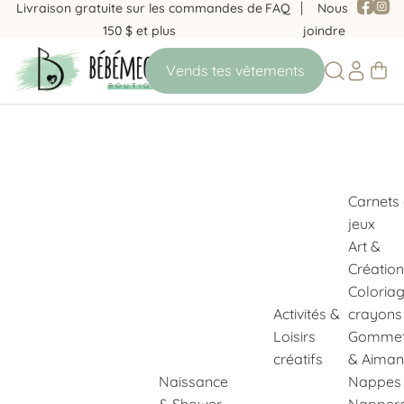
Livraison gratuite sur les commandes de
FAQ
Nous
150 $ et plus
joindre
Carnets
jeux
Art &
Création
Coloria
Activités &
crayons
Loisirs
Gommet
créatifs
& Aiman
Naissance
Nappes