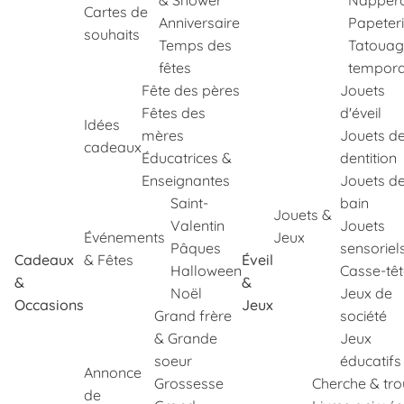
& Shower
Napper
Cartes de
Anniversaire
Papeter
souhaits
Temps des
Tatouag
fêtes
tempora
Fête des pères
Jouets
Fêtes des
d'éveil
Idées
mères
Jouets d
cadeaux
Éducatrices &
dentition
Enseignantes
Jouets d
Saint-
bain
Jouets &
Valentin
Jouets
Événements
Jeux
Pâques
sensoriel
Cadeaux
& Fêtes
Éveil
Halloween
Casse-tê
&
&
Noël
Jeux de
Occasions
Jeux
Grand frère
société
& Grande
Jeux
soeur
éducatifs
Annonce
Grossesse
Cherche & tr
de