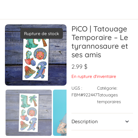
PiCO | Tatouage
Rupture de stock
Temporaire – Le
tyrannosaure et
ses amis
2.99
$
En rupture d'inventaire
UGS :
Catégorie:
FBM#922447
Tatouages
temporaires
Description