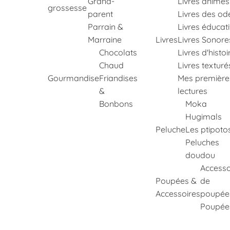
Grand-
Livres animés
grossesse
parent
Livres des od
Parrain &
Livres éducati
Marraine
Livres
Livres Sonore
Chocolats
Livres d'histoi
Chaud
Livres texturé
Gourmandise
Friandises
Mes première
&
lectures
Bonbons
Moka
Hugimals
Peluche
Les ptipoto
Peluches
doudou
Accesso
Poupées &
de
Accessoires
poupée
Poupée