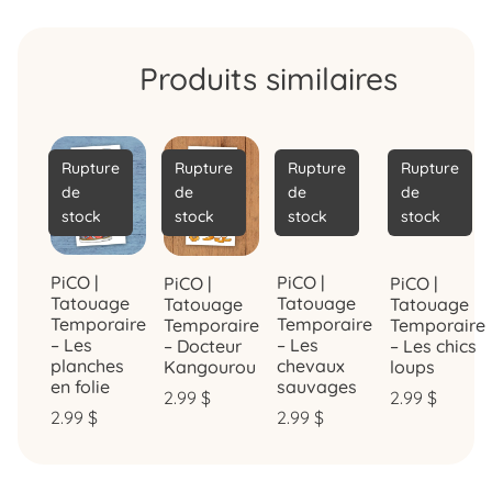
Produits similaires
Rupture
Rupture
Rupture
Rupture
de
de
de
de
stock
stock
stock
stock
PiCO |
PiCO |
PiCO |
PiCO |
Tatouage
Tatouage
Tatouage
Tatouage
Temporaire
Temporaire
Temporaire
Temporaire
– Les
– Les
– Docteur
– Les chics
planches
chevaux
Kangourou
loups
en folie
sauvages
2.99
$
2.99
$
2.99
$
2.99
$