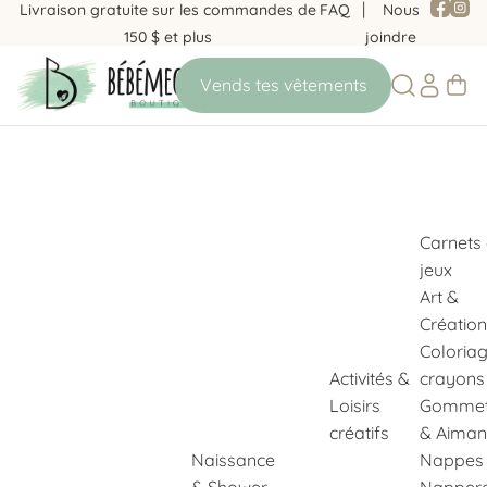
Livraison gratuite sur les commandes de
FAQ
Nous
150 $ et plus
joindre
Carnets
jeux
Art &
Création
Coloria
Activités &
crayons
Loisirs
Gommet
créatifs
& Aiman
Naissance
Nappes