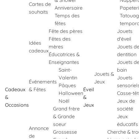
& Shower
Napper
Cartes de
Anniversaire
Papeter
souhaits
Temps des
Tatouag
fêtes
tempora
Fête des pères
Jouets
Fêtes des
d'éveil
Idées
mères
Jouets d
cadeaux
Éducatrices &
dentition
Enseignantes
Jouets d
Saint-
bain
Jouets &
Valentin
Jouets
Événements
Jeux
Pâques
sensoriel
Cadeaux
& Fêtes
Éveil
Halloween
Casse-tê
&
&
Noël
Jeux de
Occasions
Jeux
Grand frère
société
& Grande
Jeux
soeur
éducatifs
Annonce
Grossesse
Cherche & tr
de