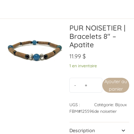
PUR NOISETIER |
Bracelets 8″ –
Apatite
11.99
$
1 en inventaire
Ajouter au
panier
UGS :
Catégorie:
Bijoux
FBM#125596
de noisetier
Description