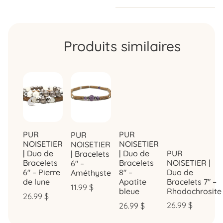
Produits similaires
PUR
PUR
PUR
NOISETIER
NOISETIER
NOISETIER
PUR
| Duo de
| Duo de
| Bracelets
NOISETIER |
Bracelets
Bracelets
6″ –
Duo de
6″ – Pierre
8″ –
Améthyste
Bracelets 7″ –
de lune
Apatite
11.99
$
Rhodochrosite
bleue
26.99
$
26.99
$
26.99
$