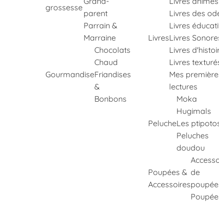
Grand-
Livres animés
grossesse
parent
Livres des od
Parrain &
Livres éducati
Marraine
Livres
Livres Sonore
Chocolats
Livres d'histoi
Chaud
Livres texturé
Gourmandise
Friandises
Mes première
&
lectures
Bonbons
Moka
Hugimals
Peluche
Les ptipoto
Peluches
doudou
Accesso
Poupées &
de
Accessoires
poupée
Poupée